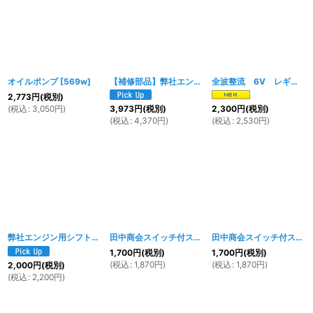
オイルポンプ
[
569w
]
【補修部品】弊社エンジン用 メインハーネス（シャリー用）
全波整流 6V レギュレーター 4ピンタイプ
2,773
円
(税別)
(
税込
:
3,050
円
)
3,973
円
(税別)
2,300
円
(税別)
(
税込
:
4,370
円
)
(
税込
:
2,530
円
)
弊社エンジン用シフトポジションセンサー
[
1632w
田中商会スイッチ付スロットルホルダー用スロットルワイヤー 680mm
]
田中商会スイッチ付スロットルホルダー用スロットルワイヤー 830mm
1,700
円
(税別)
1,700
円
(税別)
(
税込
:
1,870
円
)
(
税込
:
1,870
円
)
2,000
円
(税別)
(
税込
:
2,200
円
)