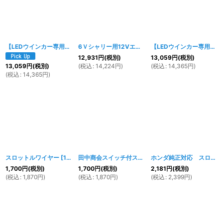
【LEDウインカー専用】6Ｖダックス用12Vエンジン換装 ハーネスフルセット
6Ｖシャリー用12Vエンジン換装 ハーネスフルセット
【LEDウインカー専用】6Ｖシャリー用12Vエンジン換装 ハーネスフルセット
[
12,931
円
(税別)
13,059
円
(税別)
(
税込
:
14,224
円
)
(
税込
:
14,365
円
)
13,059
円
(税別)
(
税込
:
14,365
円
)
スロットルワイヤー
[
188w
]
田中商会スイッチ付スロットルホルダー用スロットルワイヤー 930mm
ホンダ純正対応 スロットルワイヤー 595mm
1,700
円
(税別)
1,700
円
(税別)
2,181
円
(税別)
(
税込
:
1,870
円
)
(
税込
:
1,870
円
)
(
税込
:
2,399
円
)