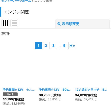
モンキーパーツホーム
>
エンジン関連
エンジン関連
表示順変更
閉じる
267
件
サブカテゴリ
:
1
2
3
...
5
次
»
表示数
:
在庫あり
並び順
:
絞り込む
予約販売☆12V セル付遠心クラッチ 50CCエンジン
予約販売☆12V 50ccエンジン マニュアルクラッチ
[
191w
]
12V 遠心クラッチ 50ccエンジン
30,780
円
(税別)
34,020
円
(税別)
(
税込
:
33,858
円
)
(
税込
:
37,422
円
)
35,100
円
(税別)
(
税込
:
38,610
円
)