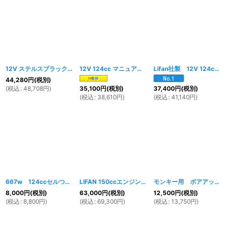
12V ステルスブラック 124cc エンジンキット オールキット付き
12V 124cc マニュアルクラッチ エンジンキット
[
006w
]
[
Lifan社製 12V 124cc セル付 遠心クラッチ エンジンキット
16
44,280
円
(税別)
(
税込
:
48,708
円
)
35,100
円
(税別)
37,400
円
(税別)
(
税込
:
38,610
円
)
(
税込
:
41,140
円
)
667w 124ccセルつきステルスブラックエンジン 用セルモーター
LIFAN 150ccエンジン
[
008w
]
[
Repair-230
モンキー用 ボアアップキット88ｃｃ セラミックコートシリンダ
8,000
円
(税別)
63,000
円
(税別)
12,500
円
(税別)
(
税込
:
8,800
円
)
(
税込
:
69,300
円
)
(
税込
:
13,750
円
)