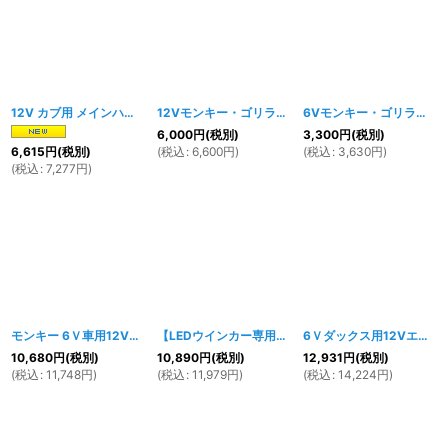
12V カブ用 メインハーネス（セル付き）
[
1584w
12Vモンキー・ゴリラ用 純正カプラーオン対応 メインハーネス
]
6Vモンキー・ゴリラ用 メインハーネス
6,000
円
(税別)
3,300
円
(税別)
(
税込
:
6,600
円
)
(
税込
:
3,630
円
)
6,615
円
(税別)
(
税込
:
7,277
円
)
モンキー 6Ｖ車用12Vエンジン換装 ハーネスフルセット
【LEDウインカー専用】モンキー 6Ｖ車用12Vエンジン換装 ハーネスフルセット
[
915w
]
6Ｖダックス用12Vエンジン換装 ハーネスフルセット
10,680
円
(税別)
10,890
円
(税別)
12,931
円
(税別)
(
税込
:
11,748
円
)
(
税込
:
11,979
円
)
(
税込
:
14,224
円
)