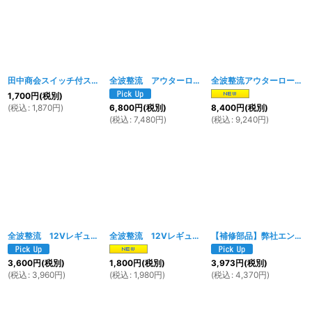
田中商会スイッチ付スロットルホルダー用スロットルワイヤー 730mm
全波整流 アウターローター ステーターコイルキット
[
1289w
全波整流アウターローターステーターコイルキット＆レギュレーター（4P）セット
]
1,700
円
(税別)
(
税込
:
1,870
円
)
6,800
円
(税別)
8,400
円
(税別)
(
税込
:
7,480
円
)
(
税込
:
9,240
円
)
全波整流 12Vレギュレーター 5ピンタイプ
[
1933w
全波整流 12Vレギュレーター 4ピンタイプ
]
[
1932
【補修部品】弊社エンジン用 メインハーネス（ダックス用）
3,600
円
(税別)
1,800
円
(税別)
3,973
円
(税別)
(
税込
:
3,960
円
)
(
税込
:
1,980
円
)
(
税込
:
4,370
円
)