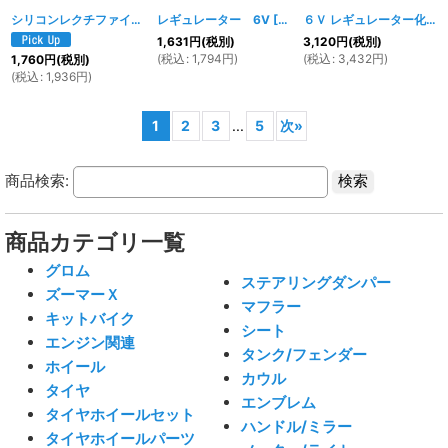
シリコンレクチファイヤー 6V
レギュレーター 6V
[
1262w
]
[
817w
]
６Ｖ レギュレーター化 配線キット (モンキー用)
1,631
円
(税別)
3,120
円
(税別)
(
税込
:
1,794
円
)
(
税込
:
3,432
円
)
1,760
円
(税別)
(
税込
:
1,936
円
)
1
2
3
...
5
次
»
商品検索:
商品カテゴリ一覧
グロム
ステアリングダンパー
ズーマーＸ
マフラー
キットバイク
シート
エンジン関連
タンク/フェンダー
ホイール
カウル
タイヤ
エンブレム
タイヤホイールセット
ハンドル/ミラー
タイヤホイールパーツ