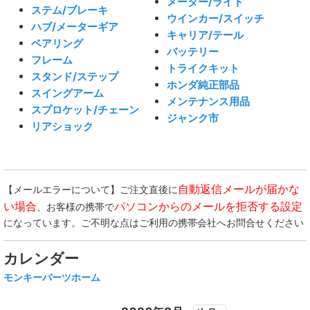
メーター/ライト
ステム/ブレーキ
ウインカー/スイッチ
ハブ/メーターギア
キャリア/テール
ベアリング
バッテリー
フレーム
トライクキット
スタンド/ステップ
ホンダ純正部品
スイングアーム
メンテナンス用品
スプロケット/チェーン
ジャンク市
リアショック
自動返信メールが届かな
【メールエラーについて】ご注文直後に
い場合
パソコンからのメールを拒否する設定
、お客様の携帯で
になっています。ご不明な点はご利用の携帯会社へお問合せください
カレンダー
モンキーパーツホーム