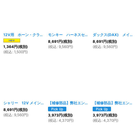
12V用 ホーン・クラクション シルバー
[
1917w
モンキー ハーネスセット
]
[
046w
]
ダックス(DAX) メインハーネスセット
8,691
円
(税別)
8,691
円
(税別)
(
税込
:
9,560
円
)
(
税込
:
9,560
円
)
1,364
円
(税別)
(
税込
:
1,500
円
)
シャリー 12V メインハーネス 左右スイッチ 電装フルセット
【補修部品】弊社エンジン用 メインハーネス（モンキー左側集中スイッチ用）
[
048w
]
【補修部品】弊社エンジン用 メインハーネス（モンキー用）
8,691
円
(税別)
(
税込
:
9,560
円
)
3,973
円
(税別)
3,973
円
(税別)
(
税込
:
4,370
円
)
(
税込
:
4,370
円
)