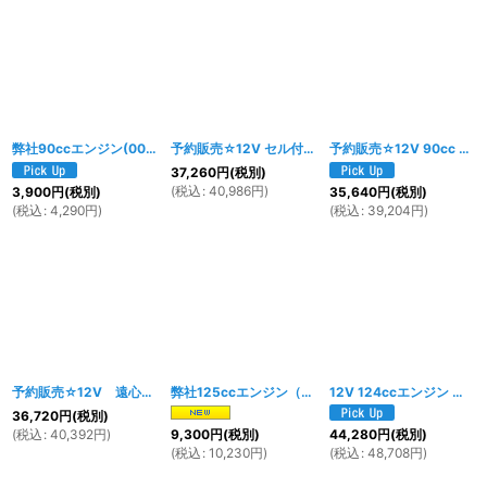
弊社90ccエンジン(003w、004w、1144w)用 ピストンセット
予約販売☆12V セル付遠心クラッチ90ｃｃエンジンキット
[
1981w
]
予約販売☆12V 90cc エンジンキット(マニュアルクラッチ)
37,260
円
(税別)
(
税込
:
40,986
円
)
3,900
円
(税別)
35,640
円
(税別)
(
税込
:
4,290
円
)
(
税込
:
39,204
円
)
予約販売☆12V 遠心クラッチ90ccエンジンキット
弊社125ccエンジン（005w、006w、667w、1656w、1659w）用カムシャフト/バルブ セット
[
004w
]
12V 124ccエンジン オールキット （マニュアルクラッチ4速）
36,720
円
(税別)
(
税込
:
40,392
円
)
9,300
円
(税別)
44,280
円
(税別)
(
税込
:
10,230
円
)
(
税込
:
48,708
円
)