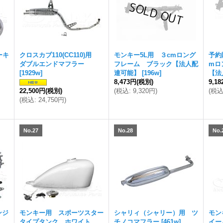
ーキ
クロスカブ110(CC110)用
モンキー5L用 ３cmロング
予約
キ
ダブルエンドマフラー
フレーム ブラック【法人配
mロ
[
1929w
]
達可能】
[
196w
]
【法
8,473円
(税別)
9,1
22,500円
(税別)
(
税込
:
9,320円
)
(
税
(
税込
:
24,750円
)
No.27
No.28
No.
ンジ
モンキー用 スポーツスター
シャリィ（シャリー）用 ツ
モン
タイプタンク ホワイト
チノコマフラー
[
461w
]
イー