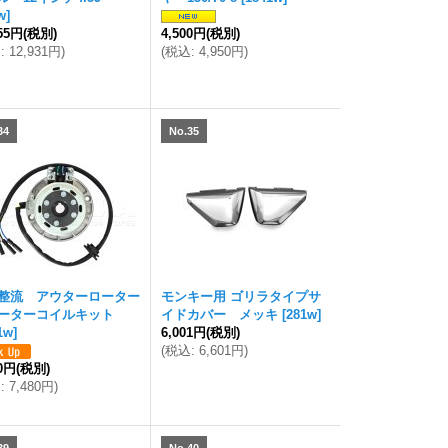
w
]
755円
(税別)
4,500円
(税別)
込
:
12,931円
)
(
税込
:
4,950円
)
34
No.35
整流 アウターローター
モンキー用 ゴリラタイプサ
ーターコイルキット
イドカバー メッキ
[
281w
]
1w
]
6,001円
(税別)
(
税込
:
6,601円
)
00円
(税別)
込
:
7,480円
)