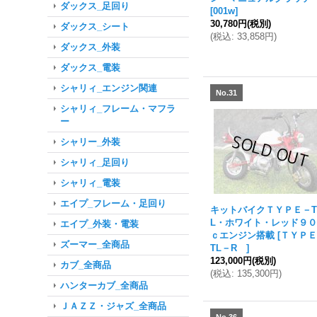
ダックス_足回り
[
001w
]
30,780円
(税別)
ダックス_シート
(
税込
:
33,858円
)
ダックス_外装
ダックス_電装
シャリィ_エンジン関連
No.31
シャリィ_フレーム・マフラ
ー
シャリー_外装
シャリィ_足回り
シャリィ_電装
エイプ_フレーム・足回り
キットバイクＴＹＰＥ－
L・ホワイト・レッド９
エイプ_外装・電装
ｃエンジン搭載
[
ＴＹＰ
ズーマー_全商品
TL－R
]
123,000円
(税別)
カブ_全商品
(
税込
:
135,300円
)
ハンターカブ_全商品
ＪＡＺＺ・ジャズ_全商品