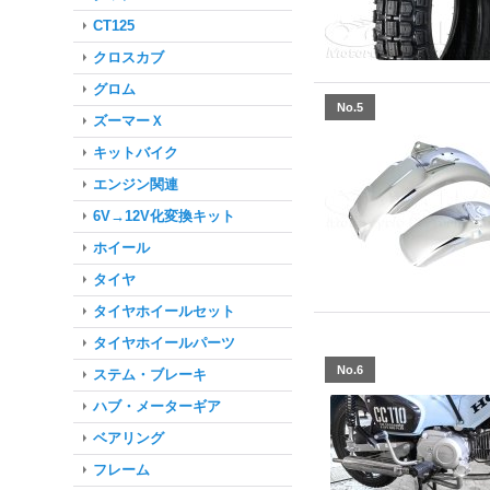
CT125
クロスカブ
グロム
No.5
ズーマーＸ
キットバイク
エンジン関連
6V→12V化変換キット
ホイール
タイヤ
タイヤホイールセット
タイヤホイールパーツ
No.6
ステム・ブレーキ
ハブ・メーターギア
ベアリング
フレーム