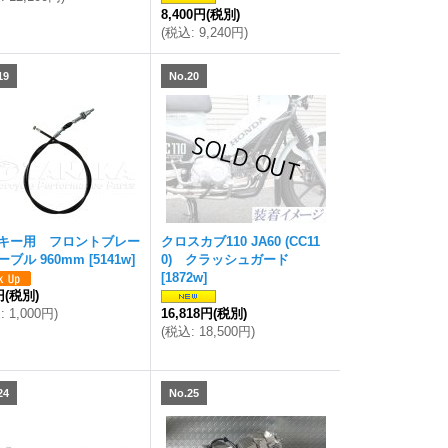
8,400円
(税別)
(
税込
:
9,240円
)
19
No.20
キー用 フロントブレー
クロスカブ110 JA60 (CC11
ーブル 960mm
[
5141w
]
0) クラッシュガード
[
1872w
]
円
(税別)
込
:
1,000円
)
16,818円
(税別)
(
税込
:
18,500円
)
24
No.25