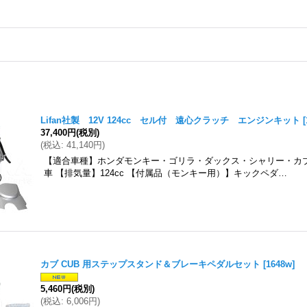
Lifan社製 12V 124cc セル付 遠心クラッチ エンジンキット
[
37,400円
(税別)
(
税込
:
41,140円
)
【適合車種】ホンダモンキー・ゴリラ・ダックス・シャリー・カ
車 【排気量】124cc 【付属品（モンキー用）】キックペダ…
カブ CUB 用ステップスタンド＆ブレーキペダルセット
[
1648w
]
5,460円
(税別)
(
税込
:
6,006円
)