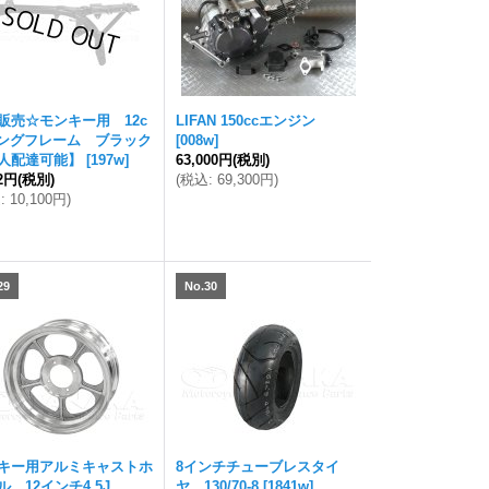
販売☆モンキー用 12c
LIFAN 150ccエンジン
ングフレーム ブラック
[
008w
]
人配達可能】
[
197w
]
63,000円
(税別)
82円
(税別)
(
税込
:
69,300円
)
込
:
10,100円
)
29
No.30
キー用アルミキャストホ
8インチチューブレスタイ
ル 12インチ4.5J
ヤ 130/70-8
[
1841w
]