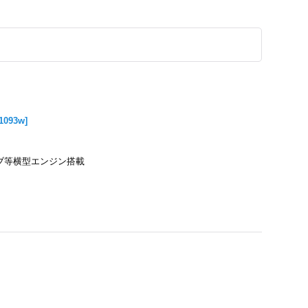
1093w
]
ブ等横型エンジン搭載