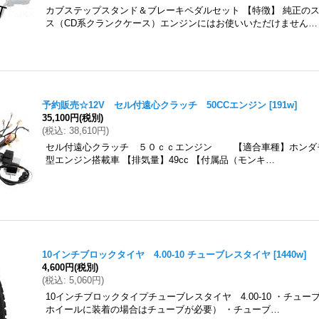
カブステップスタンド＆ブレーキペダルセット 【特徴】 純正のス
ス（CD系クランクケース）エンジンにはお使いいただけません…
予約販売☆12V セル付遠心クラッチ 50CCエンジン
[
191w
]
35,100円
(税別)
(
税込
:
38,610円
)
セル付遠心クラッチ ５０ｃｃエンジン 【適合車種】ホンダ
型エンジン搭載車 【排気量】49cc 【付属品（モンキ…
10インチブロックタイヤ 4.00-10 チューブレスタイヤ
[
1440w
]
4,600円
(税別)
(
税込
:
5,060円
)
10インチブロックタイプチューブレスタイヤ 4.00-10 ・チュ
ホイールに装着の場合はチューブが必要） ・チューブ…