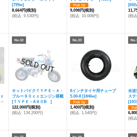
[
799w
]
[
692
8,664円
(税別)
9,098円
(税別)
11,
(
税込
:
9,530円
)
(
税込
:
10,008円
)
(
税
No.32
No.33
No.
T
キットバイクＴＹＰＥ－Ａ・
8インチタイヤ用チューブ
全波
０ｃ
ブルー９０ｃｃエンジン搭載
5.00-8
[
1846w
]
ステ
Ｅ－
[
ＴＹＰＥ－A９０B
]
[
193
122,000円
(税別)
1,400円
(税別)
(
税込
:
134,200円
)
(
税込
:
1,540円
)
6,8
(
税