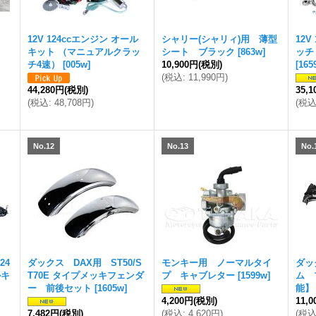
用
12V 124ccエンジン オール
シャリー(シャリィ)用 薄型
12V
キット （マニュアルクラッ
シート ブラック
[
863w
]
ッチ
チ4速）
[
005w
]
10,900円
(税別)
[
165
(
税込
:
11,990円
)
44,280円
(税別)
35,
(
税込
:
48,708円
)
(
税
No.12
No.13
No.
24
ダックス DAX用 ST50/S
モンキー用 ノーマルタイ
ダッ
ルキ
T70E タイプメッキフェンダ
プ キャブレター
[
1599w
]
ム 
ー 前後セット
[
1605w
]
能】
4,200円
(税別)
11,
7,482円
(税別)
(
税込
:
4,620円
)
(
税