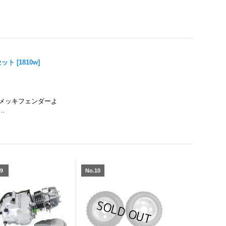
セット
[
1810w
]
メッキフェンダーよ
…
.9
No.10