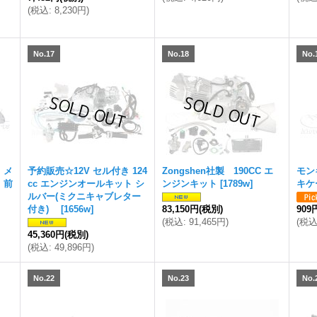
(
税込
:
8,230円
)
No.17
No.18
No.
 メ
予約販売☆12V セル付き 124
Zongshen社製 190CC エ
モン
 前
cc エンジンオールキット シ
ンジンキット
[
1789w
]
キケ
ルバー(ミクニキャブレター
付き)
[
1656w
]
83,150円
(税別)
909
(
税込
:
91,465円
)
(
税
45,360円
(税別)
(
税込
:
49,896円
)
No.22
No.23
No.