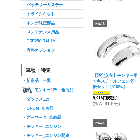
バッテリー＆ステー
トライクキット
ホンダ純正部品
No.16
メンテナンス用品
CRF250 RALLY
有料オプション
車種・特集
【限定入荷】モンキー用
新商品 一覧
ッキスチールフェンダー
後セット
[
5162w
]
モンキー125 全商品
8,918円
(税別)
ダックス125
(
税込
:
9,810円
)
GROM_全商品
ズーマーＸ_全商品
No.21
モンキー_エンジン
モンキー_エンジン関連