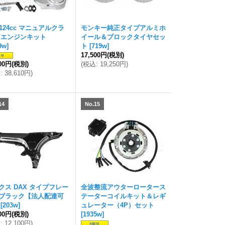
 124cc マニュアルクラ
モンキー純正タイプアルミホ
 エンジンキット
イール＆ブロックタイヤセッ
9w
]
ト
[
719w
]
17,500円
(税別)
100円
(税別)
(
税込
:
19,250円
)
込
:
38,610円
)
14
No.15
クス DAX タイプフレー
全波整流アウターロータース
ブラック【法人配達可
テーターコイルキット＆レギ
[
203w
]
ュレーター（4P）セット
000円
(税別)
[
1935w
]
込
:
12,100円
)