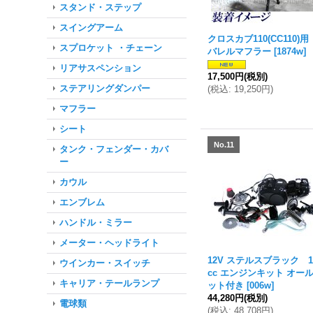
スタンド・ステップ
スイングアーム
クロスカブ110(CC110)
スプロケット ・チェーン
バレルマフラー
[
1874w
]
リアサスペンション
17,500円
(税別)
ステアリングダンパー
(
税込
:
19,250円
)
マフラー
シート
No.11
タンク・フェンダー・カバ
ー
カウル
エンブレム
ハンドル・ミラー
メーター・ヘッドライト
12V ステルスブラック 1
ウインカー・スイッチ
cc エンジンキット オー
キャリア・テールランプ
ット付き
[
006w
]
44,280円
(税別)
電球類
(
税込
:
48,708円
)