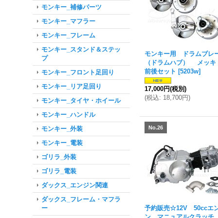
モンキー_補修パーツ
モンキー_マフラー
モンキー_フレーム
モンキー_スタンド＆ステッ
モンキー用 ドラムブレ
プ
（ドラムハブ） メッ
前後セット
[
5203w
]
モンキー_フロント足回り
モンキー_リア足回り
17,000円
(税別)
(
税込
:
18,700円
)
モンキー_タイヤ・ホイール
モンキー_ハンドル
No.26
モンキー_外装
モンキー_電装
ゴリラ_外装
ゴリラ_電装
ダックス_エンジン関連
ダックス_フレーム・マフラ
予約販売☆12V 50ccエ
ー
ン マニュアルクラッチ