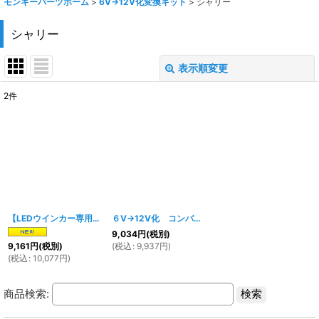
モンキーパーツホーム
>
6V→12V化変換キット
>
シャリー
シャリー
表示順変更
閉じる
2
件
表示数
:
在庫あり
並び順
:
絞り込む
【LEDウインカー専用】シャリー用 ６V→12V化 コンバージョンキット（１２V変換キット）
６V→12V化 コンバージョンキット シャリー用（１２V変換キット）
9,034
円
(税別)
(
税込
:
9,937
円
)
9,161
円
(税別)
(
税込
:
10,077
円
)
商品検索: