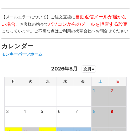
自動返信メールが届かな
【メールエラーについて】ご注文直後に
い場合
パソコンからのメールを拒否する設定
、お客様の携帯で
になっています。ご不明な点はご利用の携帯会社へお問合せください
カレンダー
モンキーパーツホーム
2026年8月
次月»
月
火
水
木
金
土
日
1
2
3
4
5
6
7
8
9