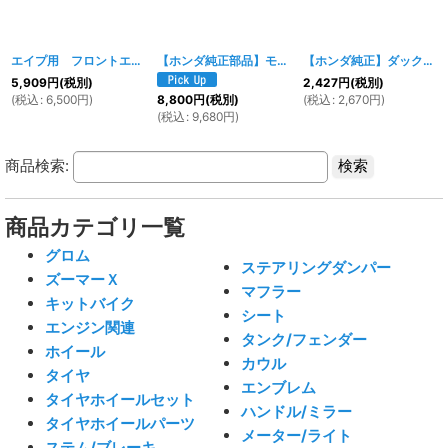
エイプ用 フロントエンブレムセット TYPE-２
【ホンダ純正部品】モンキー Z50J6 スイッチASSY ウインカー [35200-GFL-Y20]
[
521w
]
【ホンダ純正】ダックス スロットルワイヤー 17910-126-900
5,909
円
(税別)
2,427
円
(税別)
(
税込
:
6,500
円
)
(
税込
:
2,670
円
)
8,800
円
(税別)
(
税込
:
9,680
円
)
商品検索:
商品カテゴリ一覧
グロム
ステアリングダンパー
ズーマーＸ
マフラー
キットバイク
シート
エンジン関連
タンク/フェンダー
ホイール
カウル
タイヤ
エンブレム
タイヤホイールセット
ハンドル/ミラー
タイヤホイールパーツ
メーター/ライト
ステム/ブレーキ