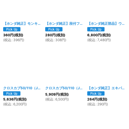
【ホンダ純正】モンキーリヤーフェンダーセッティングボルト [90160-165-000]
【ホンダ純正】段付フランジボルト6mm [90111-162-000相当]
【ホンダ純正部品】ウインカーホーンスイッチアッセンブリー[35200-130-640]
360
円
(税別)
280
円
(税別)
6,800
円
(税別)
(
税込
:
396
円
)
(
税込
:
308
円
)
(
税込
:
7,480
円
)
クロスカブ50/110（JA10/JA06/JA45/JA60型）用 フロントエンブレムセット TYPE-2
クロスカブ50/110（JA10/JA06/JA45/JA60型）用 フロントエンブレムセット TYPE-1
【ホンダ純正】エキパイ用スタッドボルト6×32mm [90033-041-020]
5,909
円
(税別)
(
税込
:
6,500
円
)
5,636
円
(税別)
264
円
(税別)
(
税込
:
6,200
円
)
(
税込
:
290
円
)