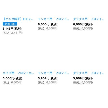
【ホンダ純正】FIモンキー用 スロットルケーブル 17910-GFL-J41
モンキー用 フロントエンブレムセット TYPE-1
[
5053w
ダックス用 フロントエンブレムセット TYPE-1
[
5
]
6,000
円
(税別)
6,000
円
(税別)
(
税込
:
6,600
円
)
(
税込
:
6,600
円
)
3,146
円
(税別)
(
税込
:
3,461
円
)
エイプ用 フロントエンブレムセット TYPE-1
[
モンキー用 フロントエンブレムセット TYPE-２
518w
]
ダックス用 フロントエンブレムセット TYPE-２
[
6,000
円
(税別)
5,909
円
(税別)
5,909
円
(税別)
(
税込
:
6,600
円
)
(
税込
:
6,500
円
)
(
税込
:
6,500
円
)