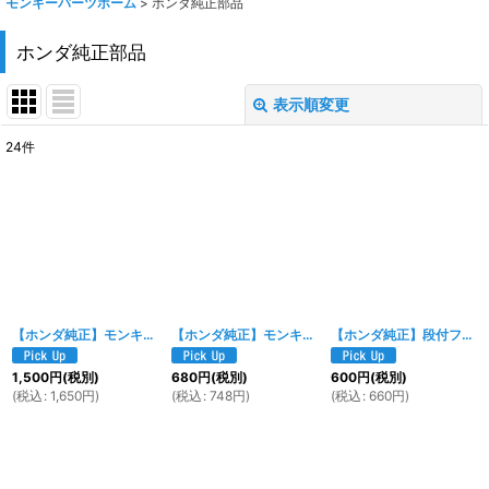
モンキーパーツホーム
>
ホンダ純正部品
ホンダ純正部品
表示順変更
閉じる
24
件
表示数
:
在庫あり
並び順
:
絞り込む
【ホンダ純正】モンキーZ50J用 インシュレーター [16211-165-010]
【ホンダ純正】モンキーZ50Jキャブレター用ガスケット [16201-165-950]
[
5215w
【ホンダ純正】段付フランジボルト6×20mm[90113-449-000]
1,500
円
(税別)
680
円
(税別)
600
円
(税別)
(
税込
:
1,650
円
)
(
税込
:
748
円
)
(
税込
:
660
円
)