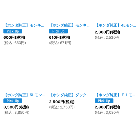
【ホンダ純正】モンキー用ボルトスタッド8×17mm [90125-181-950]
【ホンダ純正】モンキー用スプロケットスタッドボルト[90125-120-020]
[
5106
【ホンダ純正】4Lモンキー(後期型)用 スロットルケーブル 17910-130-640
2,300
円
(税別)
(
税込
:
2,530
円
)
600
円
(税別)
610
円
(税別)
(
税込
:
660
円
)
(
税込
:
671
円
)
【ホンダ純正】5Lモンキー用 クラッチケーブル 22870-165-640
【ホンダ純正】ダックス スロットルワイヤー 17910-098-673
[
5055w
【ホンダ純正】ＦＩモンキー用 クラッチケーブル 22870-GFL-J40
]
2,500
円
(税別)
(
税込
:
2,750
円
)
3,500
円
(税別)
2,800
円
(税別)
(
税込
:
3,850
円
)
(
税込
:
3,080
円
)