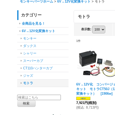
モンキーパーツホーム
>
6V→12V化変換キット
>
モトラ
カテゴリー
モトラ
全商品を見る！
表示数
:
6V→12V化変換キット
モンキー
1
件
ダックス
シャリー
スーパーカブ
CT110ハンターカブ
ジャズ
モトラ
6V→12V化 コンバージ
キット モトラCT50J（1
変換キット）
[
1906w
]
7,921円
(税別)
(
税込
:
8,713円
)