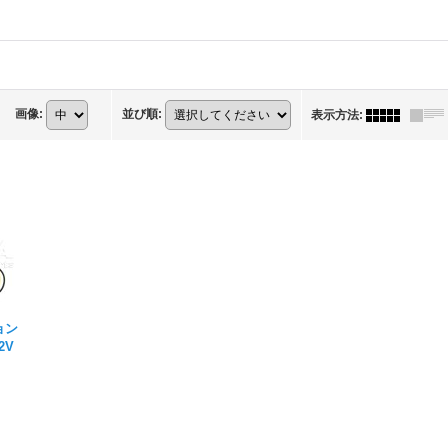
画像
:
並び順
:
表示方法
:
ョン
2V