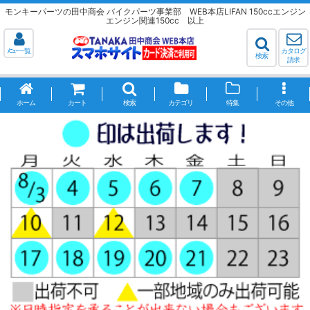
モンキーパーツの田中商会 バイクパーツ事業部 WEB本店LIFAN 150ccエンジン
エンジン関連150cc 以上
ﾒﾆｭｰ一覧
カタログ
検索
請求
ホーム
カート
検索
カテゴリ
特集
その他