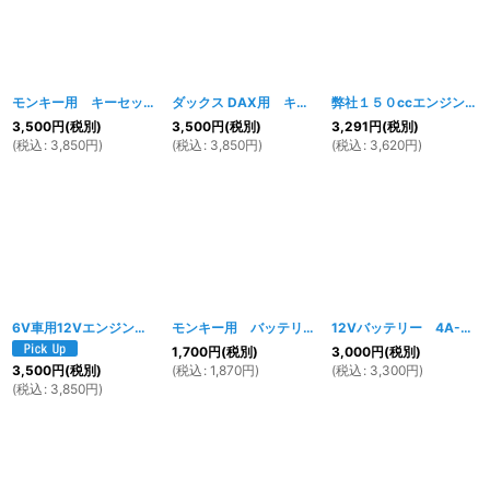
モンキー用 キーセットA
[
041w
]
ダックス DAX用 キーセット
[
488w
]
弊社１５０ccエンジン用 ガスケットセット
3,500
円
(税別)
3,500
円
(税別)
3,291
円
(税別)
(
税込
:
3,850
円
)
(
税込
:
3,850
円
)
(
税込
:
3,620
円
)
6V車用12Vエンジン換装ハーネス
[
885w
]
モンキー用 バッテリーハンガー 12vバッテリー4A-5用
12Vバッテリー 4A-BS モンキー等
1,700
円
(税別)
3,000
円
(税別)
(
税込
:
1,870
円
)
(
税込
:
3,300
円
)
3,500
円
(税別)
(
税込
:
3,850
円
)