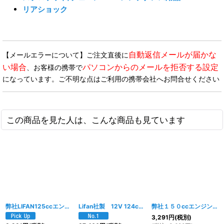
リアショック
自動返信メールが届かな
【メールエラーについて】ご注文直後に
い場合
パソコンからのメールを拒否する設定
、お客様の携帯で
になっています。ご不明な点はご利用の携帯会社へお問合せください
この商品を見た人は、こんな商品も見ています
弊社LIFAN125ccエンジン用 ガスケットセット
[
Lifan社製 12V 124cc セル付 遠心クラッチ エンジンキット
1780w
]
弊社１５０ccエンジン用 ガスケットセット
3,291
円
(税別)