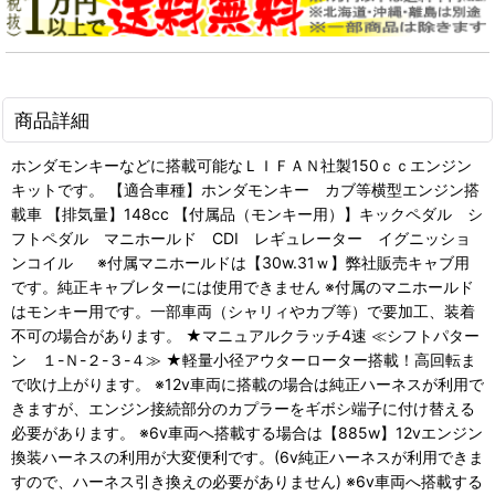
商品詳細
ホンダモンキーなどに搭載可能なＬＩＦＡＮ社製150ｃｃエンジン
キットです。 【適合車種】ホンダモンキー カブ等横型エンジン搭
載車 【排気量】148cc 【付属品（モンキー用）】キックペダル シ
フトペダル マニホールド CDI レギュレーター イグニッショ
ンコイル ※付属マニホールドは【30w.31ｗ】弊社販売キャブ用
です。純正キャブレターには使用できません ※付属のマニホールド
はモンキー用です。一部車両（シャリィやカブ等）で要加工、装着
不可の場合があります。 ★マニュアルクラッチ4速 ≪シフトパター
ン １-Ｎ-２-３-４≫ ★軽量小径アウターローター搭載！高回転ま
で吹け上がります。 ※12v車両に搭載の場合は純正ハーネスが利用で
きますが、エンジン接続部分のカプラーをギボシ端子に付け替える
必要があります。 ※6v車両へ搭載する場合は【885w】12vエンジン
換装ハーネスの利用が大変便利です。(6v純正ハーネスが利用できま
すので、ハーネス引き換えの必要がありません) ※6v車両へ搭載する