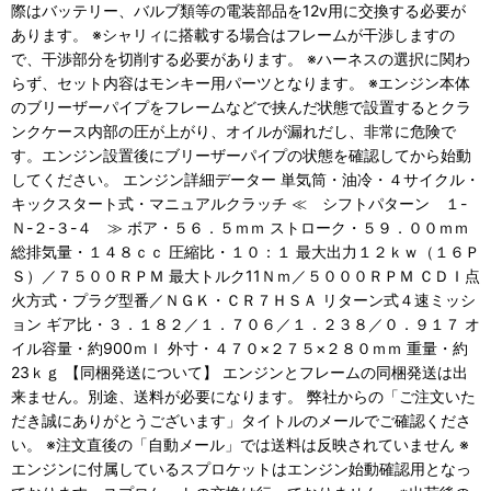
際はバッテリー、バルブ類等の電装部品を12v用に交換する必要が
あります。 ※シャリィに搭載する場合はフレームが干渉しますの
で、干渉部分を切削する必要があります。 ※ハーネスの選択に関わ
らず、セット内容はモンキー用パーツとなります。 ※エンジン本体
のブリーザーパイプをフレームなどで挟んだ状態で設置するとクラ
ンクケース内部の圧が上がり、オイルが漏れだし、非常に危険で
す。エンジン設置後にブリーザーパイプの状態を確認してから始動
してください。 エンジン詳細データー 単気筒・油冷・４サイクル・
キックスタート式・マニュアルクラッチ ≪ シフトパターン １-
Ｎ-２-３-４ ≫ ボア・５６．５ｍｍ ストローク・５９．００ｍｍ
総排気量・１４８ｃｃ 圧縮比・１０：１ 最大出力１２ｋｗ（１６Ｐ
Ｓ）／７５００ＲＰＭ 最大トルク11Ｎｍ／５０００ＲＰＭ ＣＤＩ点
火方式・プラグ型番／ＮＧＫ・ＣＲ７ＨＳＡ リターン式４速ミッシ
ョン ギア比・３．１８２／１．７０６／１．２３８／０．９１７ オ
イル容量・約900ｍｌ 外寸・４７０×２７５×２８０ｍｍ 重量・約
23ｋｇ 【同梱発送について】 エンジンとフレームの同梱発送は出
来ません。別途、送料が必要になります。 弊社からの「ご注文いた
だき誠にありがとうございます」タイトルのメールでご確認くださ
い。 ※注文直後の「自動メール」では送料は反映されていません ※
エンジンに付属しているスプロケットはエンジン始動確認用となっ