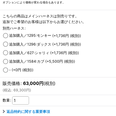
オプションにより価格が変わる場合もあります。
こちらの商品はメインハーネスは別売りです。
追加でご希望のお客様は以下からお選びください。
別売ハーネス
:
追加購入／1295:モンキー
(+1,736
円
(税別)
)
追加購入／1296:ダックス
(+1,736
円
(税別)
)
追加購入／627:シャリィ
(+1,736
円
(税別)
)
追加購入／1584:カブ
(+5,500
円
(税別)
)
-
(+0
円
(税別)
)
販売価格
:
63,000
円
(税別)
(
税込
:
69,300
円
)
数量
:
返品特約に関する重要事項