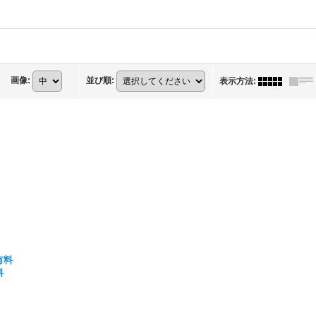
画像
:
並び順
:
表示方法
:
有料
料