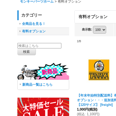
モンキーパーツホーム
>
有料オプション
カテゴリー
有料オプション
全商品を見る！
表示数
:
有料オプション
1
件
新商品一覧はこちら
【年末年始特別配送料】
オプション・・・追加送
【120サイズ】
[
freight
]
1,000円
(税別)
(
税込
:
1,100円
)