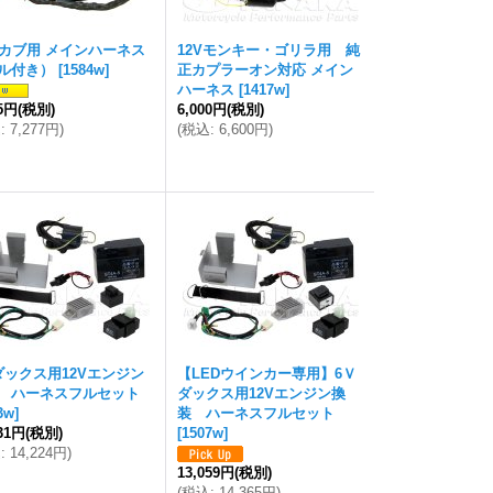
V カブ用 メインハーネス
12Vモンキー・ゴリラ用 純
ル付き）
[
1584w
]
正カプラーオン対応 メイン
ハーネス
[
1417w
]
15円
(税別)
6,000円
(税別)
込
:
7,277円
)
(
税込
:
6,600円
)
ダックス用12Vエンジン
【LEDウインカー専用】6Ｖ
 ハーネスフルセット
ダックス用12Vエンジン換
3w
]
装 ハーネスフルセット
931円
(税別)
[
1507w
]
込
:
14,224円
)
13,059円
(税別)
(
税込
:
14,365円
)