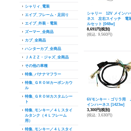
シャリィ_電装
シャリー 12V メインハ
エイプ_フレーム・足回り
ネス 左右スイッチ 電
エイプ_外装・電装
ルセット
[
048w
]
8,691円
(税別)
ズーマー_全商品
(
税込
:
9,560円
)
カブ_全商品
ハンターカブ_全商品
ＪＡＺＺ・ジャズ_全商品
その他の車種
特集_バナナマフラー
特集_ＧＲＯＭカーボンカウ
ル
特集_ＧＲＯＭカスタムシー
6Vモンキー・ゴリラ用 
ト
インハーネス
[
1423w
]
3,300円
(税別)
特集_モンキー／４Ｌスタイ
(
税込
:
3,630円
)
ルタンク（４Ｌフレーム
用）
特集_モンキー／４Ｌスタイ