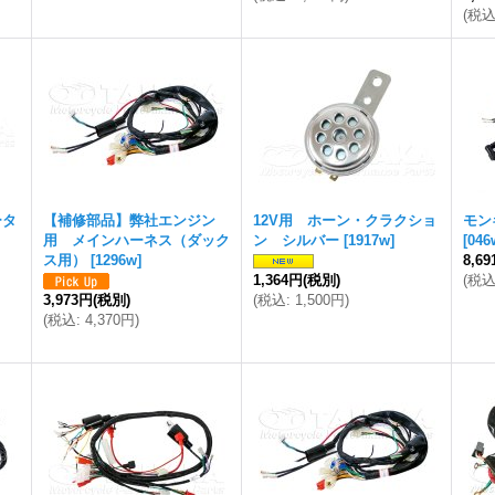
(
税
ータ
【補修部品】弊社エンジン
12V用 ホーン・クラクショ
モン
用 メインハーネス（ダック
ン シルバー
[
1917w
]
[
046
ス用）
[
1296w
]
8,6
1,364円
(税別)
(
税
3,973円
(税別)
(
税込
:
1,500円
)
(
税込
:
4,370円
)