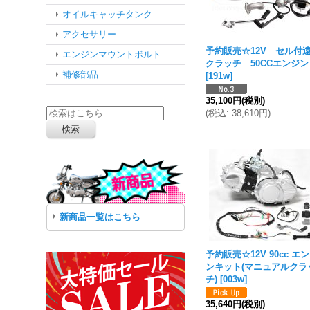
オイルキャッチタンク
アクセサリー
予約販売☆12V セル付
エンジンマウントボルト
クラッチ 50CCエンジン
補修部品
[
191w
]
35,100円
(税別)
(
税込
:
38,610円
)
新商品一覧はこちら
予約販売☆12V 90cc エ
ンキット(マニュアルクラ
チ)
[
003w
]
35,640円
(税別)