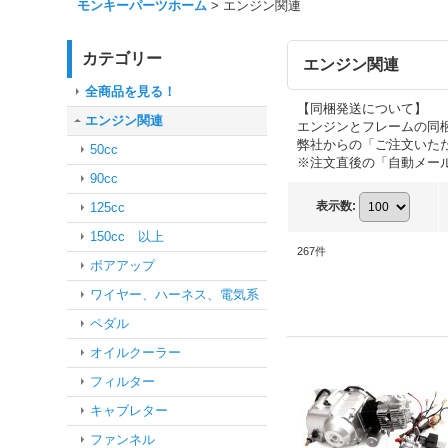
モンキーパーツホーム
>
エンジン関連
カテゴリー
エンジン関連
全商品を見る！
【同梱発送について】
エンジン関連
エンジンとフレームの同
弊社からの「ご注文いた
50cc
※注文直後の「自動メー
90cc
表示数
:
125cc
150cc 以上
267
件
ボアアップ
ワイヤー、ハーネス、電気系
ペダル
オイルクーラー
フィルター
キャブレター
ファンネル