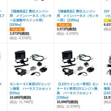
ー
【補修部品】弊社エンジン
【補修部品】弊社エンジン
12
装フ
用 メインハーネス（モンキ
用 メインハーネス（モンキ
（セ
ー左側集中スイッチ用）
ー用）
[
1295w
]
[
1836w
]
6,6
3,973円
(税別)
(
税
3,973円
(税別)
(
税込
:
4,370円
)
(
税込
:
4,370円
)
メ
モンキー 6Ｖ車用12Vエンジ
【LEDウインカー専用】モン
6Ｖ
ン換装 ハーネスフルセット
キー 6Ｖ車用12Vエンジン換
換装
[
915w
]
装 ハーネスフルセット
[
110
10,680円
(税別)
[
1506w
]
12,
(
税込
:
11,748円
)
10,890円
(税別)
(
税
(
税込
:
11,979円
)