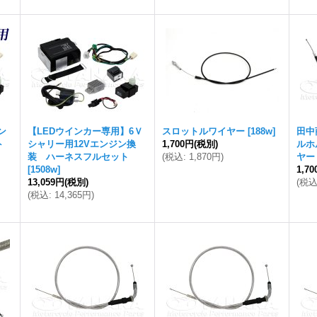
ン
【LEDウインカー専用】6Ｖ
スロットルワイヤー
[
188w
]
田中
ト
シャリー用12Vエンジン換
1,700円
(税別)
ルホ
装 ハーネスフルセット
(
税込
:
1,870円
)
ヤー 
[
1508w
]
1,7
13,059円
(税別)
(
税
(
税込
:
14,365円
)