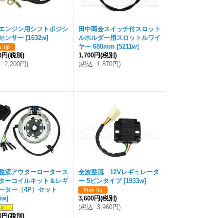
エンジン用シフトポジシ
田中商会スイッチ付スロット
センサー
[
1632w
]
ルホルダー用スロットルワイ
ヤー 680mm
[
5211w
]
00円
(税別)
1,700円
(税別)
込
:
2,200円
)
(
税込
:
1,870円
)
整流アウターロータース
全波整流 12Vレギュレータ
ターコイルキット＆レギ
ー 5ピンタイプ
[
1933w
]
ーター（4P）セット
5w
]
3,600円
(税別)
(
税込
:
3,960円
)
00円
(税別)