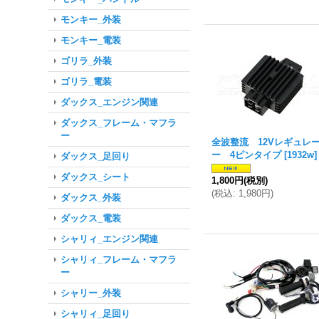
モンキー_外装
モンキー_電装
ゴリラ_外装
ゴリラ_電装
ダックス_エンジン関連
ダックス_フレーム・マフラ
ー
全波整流 12Vレギュレ
ー 4ピンタイプ
[
1932w
]
ダックス_足回り
ダックス_シート
1,800円
(税別)
(
税込
:
1,980円
)
ダックス_外装
ダックス_電装
シャリィ_エンジン関連
シャリィ_フレーム・マフラ
ー
シャリー_外装
シャリィ_足回り