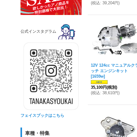
(
税込
:
39,204円
)
公式インスタグラム
12V 124cc マニュアルク
ッチ エンジンキット
[
1659w
]
35,100円
(税別)
(
税込
:
38,610円
)
フェイスブックはこちら
車種・特集