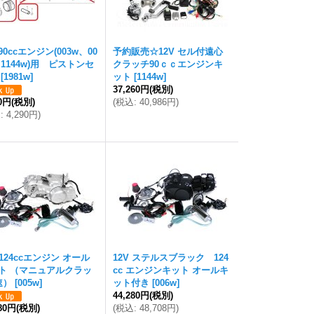
0ccエンジン(003w、00
予約販売☆12V セル付遠心
、1144w)用 ピストンセ
クラッチ90ｃｃエンジンキ
[
1981w
]
ット
[
1144w
]
37,260円
(税別)
00円
(税別)
(
税込
:
40,986円
)
込
:
4,290円
)
 124ccエンジン オール
12V ステルスブラック 124
ト （マニュアルクラッ
cc エンジンキット オールキ
速）
[
005w
]
ット付き
[
006w
]
44,280円
(税別)
280円
(税別)
(
税込
:
48,708円
)