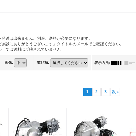
梱発送は出来ません。別途、送料が必要になります。
だき誠にありがとうございます」タイトルのメールでご確認ください。
ル」では送料は反映されていません
画像
:
並び順
:
表示方法
:
1
2
3
次
»