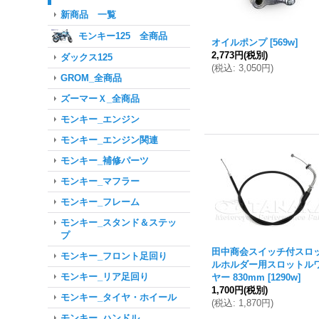
新商品 一覧
モンキー125 全商品
オイルポンプ
[
569w
]
2,773円
(税別)
ダックス125
(
税込
:
3,050円
)
GROM_全商品
ズーマーＸ_全商品
モンキー_エンジン
モンキー_エンジン関連
モンキー_補修パーツ
モンキー_マフラー
モンキー_フレーム
モンキー_スタンド＆ステッ
プ
田中商会スイッチ付スロ
モンキー_フロント足回り
ルホルダー用スロットル
モンキー_リア足回り
ヤー 830mm
[
1290w
]
1,700円
(税別)
モンキー_タイヤ・ホイール
(
税込
:
1,870円
)
モンキー_ハンドル