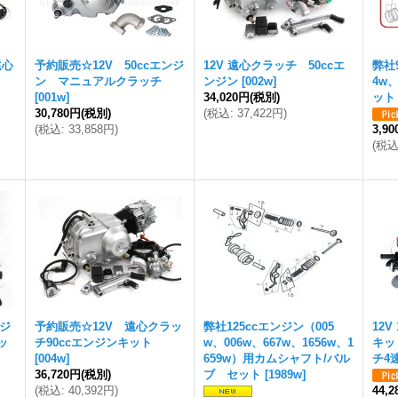
遠心
予約販売☆12V 50ccエンジ
12V 遠心クラッチ 50ccエ
弊社9
ン マニュアルクラッチ
ンジン
[
002w
]
4w
[
001w
]
34,020円
(税別)
ット
30,780円
(税別)
(
税込
:
37,422円
)
(
税込
:
33,858円
)
3,9
(
税
ンジ
予約販売☆12V 遠心クラッ
弊社125ccエンジン（005
12V
ッ
チ90ccエンジンキット
w、006w、667w、1656w、1
キッ
[
004w
]
659w）用カムシャフト/バル
チ4
36,720円
(税別)
ブ セット
[
1989w
]
(
税込
:
40,392円
)
44,