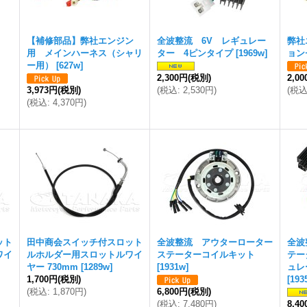
【補修部品】弊社エンジン
全波整流 6V レギュレー
弊社
用 メインハーネス（シャリ
ター 4ピンタイプ
[
1969w
]
ョン
ー用）
[
627w
]
2,300円
(税別)
2,0
3,973円
(税別)
(
税込
:
2,530円
)
(
税
(
税込
:
4,370円
)
ット
田中商会スイッチ付スロット
全波整流 アウターローター
全波
ワイ
ルホルダー用スロットルワイ
ステーターコイルキット
テー
ヤー 730mm
[
1289w
]
[
1931w
]
ュレ
1,700円
(税別)
[
193
(
税込
:
1,870円
)
6,800円
(税別)
(
税込
:
7,480円
)
8,4