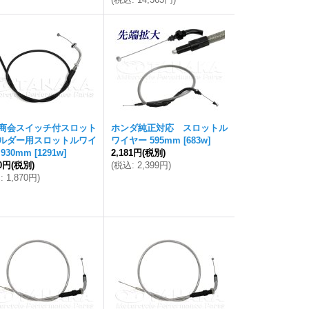
商会スイッチ付スロット
ホンダ純正対応 スロットル
ルダー用スロットルワイ
ワイヤー 595mm
[
683w
]
930mm
[
1291w
]
2,181円
(税別)
00円
(税別)
(
税込
:
2,399円
)
込
:
1,870円
)