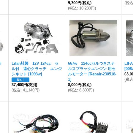
9,300円
(税別)
(
税
(
税込
:
10,230円
)
ラ
Lifan社製 12V 124cc セ
667w 124ccセルつきステ
LIF
ル付 遠心クラッチ エンジ
ルスブラックエンジン 用セ
[
008
ンキット
[
1093w
]
ルモーター
[
Repair-230518-
63,
1
]
(
税
37,400円
(税別)
8,000円
(税別)
(
税込
:
41,140円
)
(
税込
:
8,800円
)