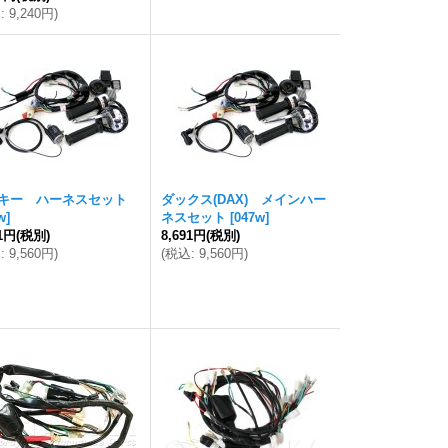
込
:
9,240円
)
キー ハーネスセット
ダックス(DAX) メインハー
w
]
ネスセット
[
047w
]
91円
(税別)
8,691円
(税別)
込
:
9,560円
)
(
税込
:
9,560円
)