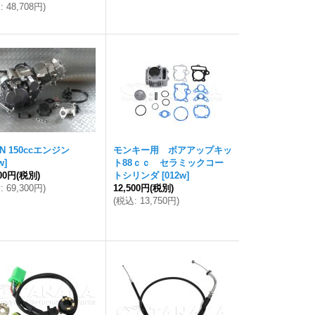
込
:
48,708円
)
AN 150ccエンジン
モンキー用 ボアアップキッ
w
]
ト88ｃｃ セラミックコー
000円
(税別)
トシリンダ
[
012w
]
込
:
69,300円
)
12,500円
(税別)
(
税込
:
13,750円
)