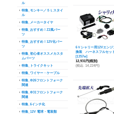
ル
特集_モンキー／５Ｌスタイ
ル
特集_メーカータイヤ
特集_おすすめ！Z2風パー
ツ
特集_おすすめ！12V化パー
ツ
6Ｖシャリー用12Vエンジ
換装 ハーネスフルセッ
特集_初心者オススメカスタ
[
1357w
]
ムパーツ
12,931円
(税別)
(
税込
:
14,224円
)
特集_トライクキット
特集_ワイヤー・ケーブル
特集_Φ26フロントフォーク
関連
特集_Φ31フロントフォーク
関連
特集_6インチ化
特集_12V 電球・電装類