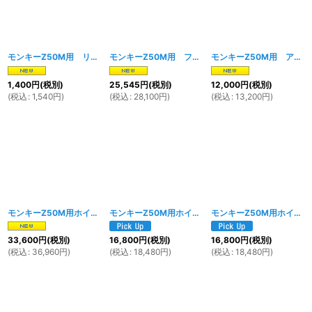
モンキーZ50M用 リアアクスルシャフト(リアホイールアクスル)
モンキーZ50M用 フロントフォーク レッド
[
1928w
[
1753
]
モンキーZ50M用 アルミトップブリッジ（ステアリングハンドルホルダー）
1,400
円
(税別)
25,545
円
(税別)
12,000
円
(税別)
(
税込
:
1,540
円
)
(
税込
:
28,100
円
)
(
税込
:
13,200
円
)
モンキーZ50M用ホイールリム、ホイールハブ 前後セット
モンキーZ50M用ホイールリム、ホイールハブ セット フロント用
[
1822w
]
モンキーZ50M用ホイールリム、ホイールハブ セット リア用
33,600
円
(税別)
16,800
円
(税別)
16,800
円
(税別)
(
税込
:
36,960
円
)
(
税込
:
18,480
円
)
(
税込
:
18,480
円
)