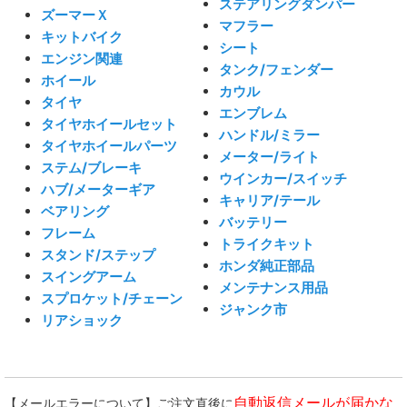
ステアリングダンパー
ズーマーＸ
マフラー
キットバイク
シート
エンジン関連
タンク/フェンダー
ホイール
カウル
タイヤ
エンブレム
タイヤホイールセット
ハンドル/ミラー
タイヤホイールパーツ
メーター/ライト
ステム/ブレーキ
ウインカー/スイッチ
ハブ/メーターギア
キャリア/テール
ベアリング
バッテリー
フレーム
トライクキット
スタンド/ステップ
ホンダ純正部品
スイングアーム
メンテナンス用品
スプロケット/チェーン
ジャンク市
リアショック
自動返信メールが届かな
【メールエラーについて】ご注文直後に