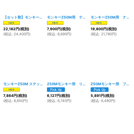
【セット割】モンキーZ50M用 ナンバープレートブラケット＆テールランプセット
モンキーZ50M用 テールランプ ASSY
[
1888w
]
モンキーZ50M用 ナンバープレートブラケット＆ツールボックス（テールマウント）
22,182
円
(税別)
7,900
円
(税別)
19,800
円
(税別)
(
税込
:
24,400
円
)
(
税込
:
8,690
円
)
(
税込
:
21,780
円
)
モンキーZ50M ステップバー サイドスタンドセット
Z50Mモンキー用 リアフェンダー ホワイト
[
1849w
]
[
1471
Z50Mモンキー用 フロントフェンダー ホワイト
7,864
円
(税別)
6,127
円
(税別)
5,891
円
(税別)
(
税込
:
8,650
円
)
(
税込
:
6,740
円
)
(
税込
:
6,480
円
)