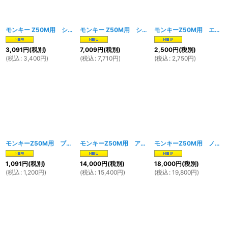
モンキー Z50M用 シートキャッチ
[
1755w
]
モンキー Z50M用 シートアンダーブラケット 前後セット
モンキーZ50M用 エンジンマウントボルト 2本セット
3,091
円
(税別)
7,009
円
(税別)
2,500
円
(税別)
(
税込
:
3,400
円
)
(
税込
:
7,710
円
)
(
税込
:
2,750
円
)
モンキーZ50M用 ブレーキペダルスプリング
[
1915w
モンキーZ50M用 アルミブレーキペダル＆ミドルアームセット
]
モンキーZ50M用 ノーマルタイプ ステンレスマフラー
1,091
円
(税別)
14,000
円
(税別)
18,000
円
(税別)
(
税込
:
1,200
円
)
(
税込
:
15,400
円
)
(
税込
:
19,800
円
)