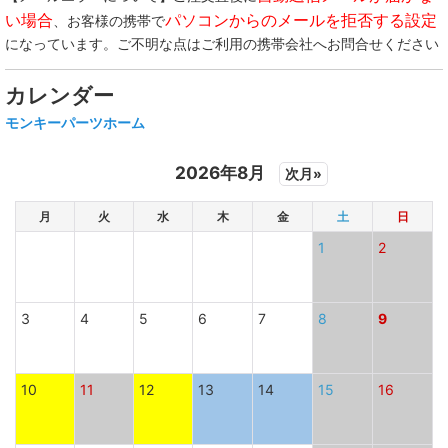
い場合
パソコンからのメールを拒否する設定
、お客様の携帯で
になっています。ご不明な点はご利用の携帯会社へお問合せください
カレンダー
モンキーパーツホーム
2026年8月
次月»
月
火
水
木
金
土
日
1
2
3
4
5
6
7
8
9
10
11
12
13
14
15
16