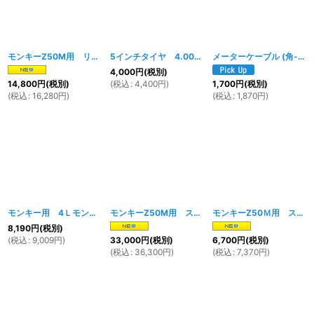
モンキーZ50M用 リアブレーキパネル
[
1865w
]
5インチタイヤ 4.00-5 モンキーZ50M型対応
メーターケーブル (角-割) 純正ハブ対応 485ｍｍ
[
74
4,000
円
(税別)
(
税込
:
4,400
円
)
14,800
円
(税別)
1,700
円
(税別)
(
税込
:
16,280
円
)
(
税込
:
1,870
円
)
モンキー用 4Ｌモンキータイプヘッドライト レッド
モンキーZ50M用 スチールフレーム レッド
[
5169w
]
[
1748
モンキーZ50Ｍ用 ステンレス製 チェーンケース
8,190
円
(税別)
(
税込
:
9,009
円
)
33,000
円
(税別)
6,700
円
(税別)
(
税込
:
36,300
円
)
(
税込
:
7,370
円
)