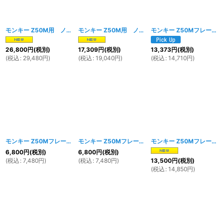
モンキー Z50M用 ノーマルタイプシート チェック柄
モンキー Z50M用 ノーマルタイプシート ブラック
[
1797w
]
モンキー Z50Mフレーム用 シートブラケット 前後セット
26,800
円
(税別)
17,309
円
(税別)
13,373
円
(税別)
(
税込
:
29,480
円
)
(
税込
:
19,040
円
)
(
税込
:
14,710
円
)
モンキー Z50Mフレーム用 フロントシートブラケット
モンキー Z50Mフレーム用 リアシートブラケット
[
1347w
]
モンキー Z50Mフレーム用 シートブラケット 前後セット レッド
[
6,800
円
(税別)
6,800
円
(税別)
(
税込
:
7,480
円
)
(
税込
:
7,480
円
)
13,500
円
(税別)
(
税込
:
14,850
円
)