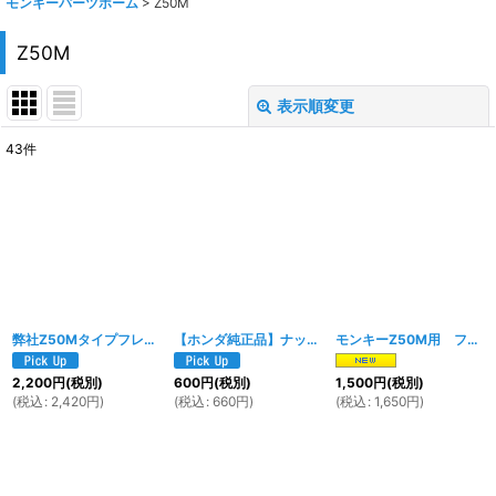
モンキーパーツホーム
>
Z50M
Z50M
表示順変更
閉じる
43
件
表示数
:
在庫あり
並び順
:
絞り込む
弊社Z50Mタイプフレーム用 メインキーシリンダー 4Pカプラー
【ホンダ純正品】ナット セルフロックナット 12MM 90353-045-000
[
1911w
]
モンキーZ50M用 フロントアクスルシャフト（フロントホイールアクスル）
2,200
円
(税別)
600
円
(税別)
1,500
円
(税別)
(
税込
:
2,420
円
)
(
税込
:
660
円
)
(
税込
:
1,650
円
)