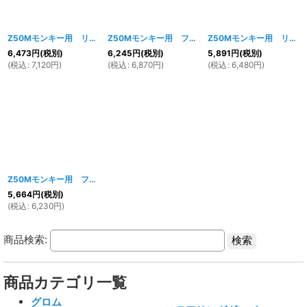
Z50Mモンキー用 リアフェンダー メッキ
[
1453w
Z50Mモンキー用 フロントフェンダー メッキ
]
Z50Mモンキー用 リアフェンダー 未塗装
[
1
6,473
円
(税別)
6,245
円
(税別)
5,891
円
(税別)
(
税込
:
7,120
円
)
(
税込
:
6,870
円
)
(
税込
:
6,480
円
)
Z50Mモンキー用 フロントフェンダー 未塗装
[
1454w
]
5,664
円
(税別)
(
税込
:
6,230
円
)
商品検索:
商品カテゴリ一覧
グロム