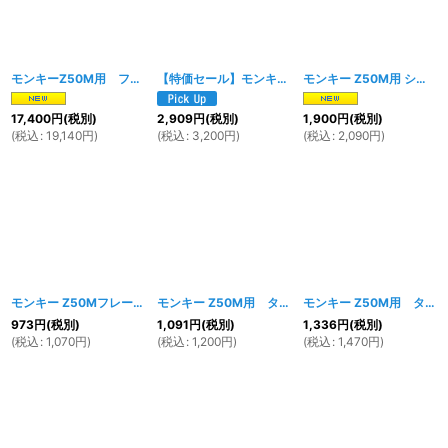
モンキーZ50M用 フューエルタンク ホワイト
【特価セール】モンキー Z50M用フロントタンクパッド、リアタンクパッド、タンクバンド ３点セット
[
1896w
]
モンキー Z50M用 シートストッパーラバー セット
17,400
円
(税別)
2,909
円
(税別)
1,900
円
(税別)
(
税込
:
19,140
円
)
(
税込
:
3,200
円
)
(
税込
:
2,090
円
)
モンキー Z50Mフレーム用 タンクフロントパッド（マウントクッション） 2個セット
モンキー Z50M用 タンクリアパッド
[
1335w
]
モンキー Z50M用 タンクバンド
973
円
(税別)
1,091
円
(税別)
1,336
円
(税別)
(
税込
:
1,070
円
)
(
税込
:
1,200
円
)
(
税込
:
1,470
円
)