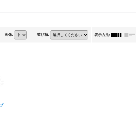
画像
:
並び順
:
表示方法
:
ーブ