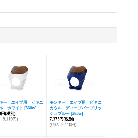
キー エイプ用 ビキニ
モンキー エイプ用 ビキニ
ル ホワイト
[
360w
]
カウル ディープパープリッ
73円
(税別)
シュブルー
[
363w
]
込
:
8,110円
)
7,373円
(税別)
(
税込
:
8,110円
)