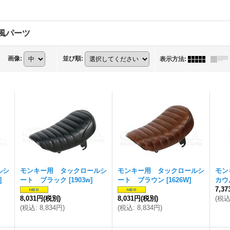
2風パーツ
画像
:
並び順
:
表示方法
:
ルシ
モンキー用 タックロールシ
モンキー用 タックロールシ
モン
]
ート ブラック
[
1903w
]
ート ブラウン
[
1626W
]
カウ
7,3
8,031円
(税別)
8,031円
(税別)
(
税
(
税込
:
8,834円
)
(
税込
:
8,834円
)