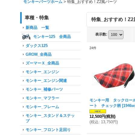
モンキーパーツホーム
>
特集_おすすめ！Z2風パーツ
車種・特集
特集_おすすめ！Z
新商品 一覧
表示数
:
モンキー125 全商品
ダックス125
24
件
GROM_全商品
ズーマーＸ_全商品
モンキー_エンジン
モンキー_エンジン関連
モンキー_補修パーツ
モンキー_マフラー
モンキー用 タックロー
ート チェック柄
[
1946w
モンキー_フレーム
モンキー_スタンド＆ステッ
12,500円
(税別)
プ
(
税込
:
13,750円
)
モンキー_フロント足回り