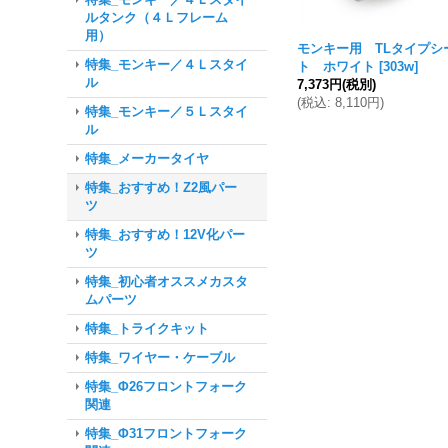
ルタンク（４Ｌフレーム
用）
モンキー用 TLタイプシ
特集_モンキー／４Ｌスタイ
ト ホワイト
[
303w
]
ル
7,373円
(税別)
(
税込
:
8,110円
)
特集_モンキー／５Ｌスタイ
ル
特集_メーカータイヤ
特集_おすすめ！Z2風パー
ツ
特集_おすすめ！12V化パー
ツ
特集_初心者オススメカスタ
ムパーツ
特集_トライクキット
特集_ワイヤー・ケーブル
特集_Φ26フロントフォーク
関連
特集_Φ31フロントフォーク