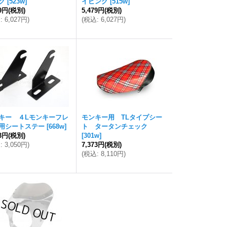
グ
[
523w
]
イピング
[
515w
]
79円
(税別)
5,479円
(税別)
込
:
6,027円
)
(
税込
:
6,027円
)
キー ４Lモンキーフレ
モンキー用 TLタイプシー
用シートステー
[
668w
]
ト タータンチェック
73円
(税別)
[
301w
]
込
:
3,050円
)
7,373円
(税別)
(
税込
:
8,110円
)