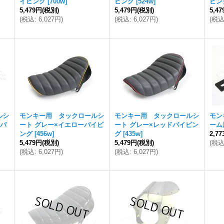
イピング
[
700w
]
ピング
[
524w
]
ピン
5,479円
(税別)
5,479円
(税別)
5,4
(
税込
:
6,027円
)
(
税込
:
6,027円
)
(
税
ルシ
モンキー用 タックロールシ
モンキー用 タックロールシ
モン
ーパ
ート グレー×イエローパイピ
ート グレー×レッドパイピン
ーム
ング
[
456w
]
グ
[
435w
]
2,7
5,479円
(税別)
5,479円
(税別)
(
税
(
税込
:
6,027円
)
(
税込
:
6,027円
)