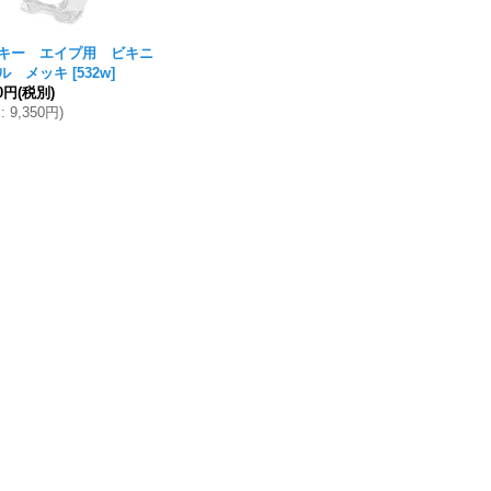
キー エイプ用 ビキニ
ル メッキ
[
532w
]
00円
(税別)
込
:
9,350円
)