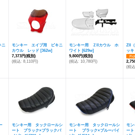
キニ
モンキー エイプ用 ビキニ
モンキー用 ＺIIカウル ホ
ZI
カウル レッド
[
362w
]
ワイト
[
629w
]
ッキ
7,373円
(税別)
9,800円
(税別)
(
税込
:
8,110円
)
(
税込
:
10,780円
)
2,7
(
税
ー
モンキー用 タックロールシ
モンキー用 タックロールシ
モン
ート ブラック×ブラックパ
ート ブラック×ブルーパイ
ート