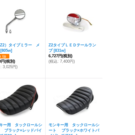
I（Z2）タイプミラー メ
Z2タイプＬＥＤテールラン
[
805w
]
プ
[
831w
]
6,727円
(税別)
50円
(税別)
(
税込
:
7,400円
)
込
:
3,025円
)
キー用 タックロールシ
モンキー用 タックロールシ
 ブラック×レッドパイ
ート ブラック×ホワイトパ