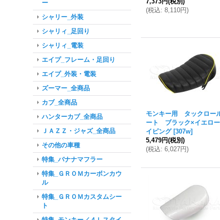
7,373円
(税別)
ー
(
税込
:
8,110円
)
シャリー_外装
シャリィ_足回り
シャリィ_電装
エイプ_フレーム・足回り
エイプ_外装・電装
ズーマー_全商品
カブ_全商品
モンキー用 タックロー
ハンターカブ_全商品
ート ブラック×イエロ
ＪＡＺＺ・ジャズ_全商品
イピング
[
307w
]
5,479円
(税別)
その他の車種
(
税込
:
6,027円
)
特集_バナナマフラー
特集_ＧＲＯＭカーボンカウ
ル
特集_ＧＲＯＭカスタムシー
ト
特集_モンキー／４Ｌスタイ