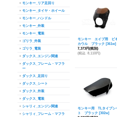
モンキー_リア足回り
モンキー_タイヤ・ホイール
モンキー_ハンドル
モンキー_外装
モンキー_電装
モンキー エイプ用 ビ
ゴリラ_外装
カウル ブラック
[
361w
]
ゴリラ_電装
7,373円
(税別)
(
税込
:
8,110円
)
ダックス_エンジン関連
ダックス_フレーム・マフラ
ー
ダックス_足回り
ダックス_シート
ダックス_外装
ダックス_電装
シャリィ_エンジン関連
モンキー用 TLタイプシ
ト ブラック
[
302w
]
シャリィ_フレーム・マフラ