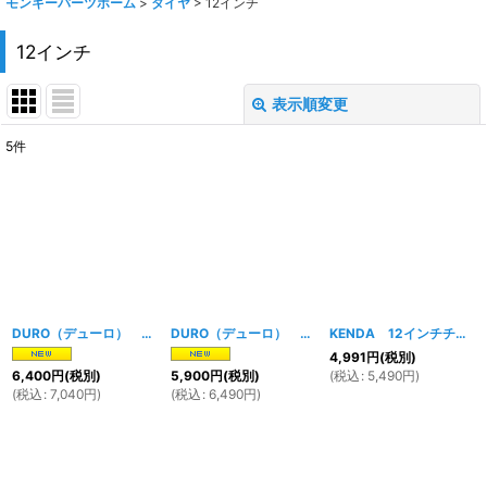
モンキーパーツホーム
>
タイヤ
>
12インチ
12インチ
表示順変更
閉じる
5
件
表示数
:
在庫あり
並び順
:
絞り込む
DURO（デューロ） 12インチチューブレスタイヤ 130/70-12
DURO（デューロ） 12インチチューブレスタイヤ 120/70-12
[
1530w
]
KENDA 12インチチューブレスタイヤ 120/70-12
4,991
円
(税別)
(
税込
:
5,490
円
)
6,400
円
(税別)
5,900
円
(税別)
(
税込
:
7,040
円
)
(
税込
:
6,490
円
)