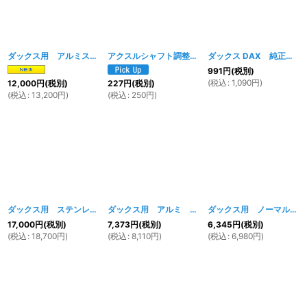
ダックス用 アルミスイングアーム （ノーマル長さ） B
アクスルシャフト調整用 ユニバーサルスペーサー 2ｍｍ
[
1608w
]
ダックス DAX 純正スイングアーム用チェーンスライダー
991
円
(税別)
(
税込
:
1,090
円
)
12,000
円
(税別)
227
円
(税別)
(
税込
:
13,200
円
)
(
税込
:
250
円
)
ダックス用 ステンレス製 ６ｃｍロンスイ
[
851w
ダックス用 アルミ 5cmロングスイングアーム（ロンスイ）
]
ダックス用 ノーマルタイプスイングアーム ホワイト
17,000
円
(税別)
7,373
円
(税別)
6,345
円
(税別)
(
税込
:
18,700
円
)
(
税込
:
8,110
円
)
(
税込
:
6,980
円
)