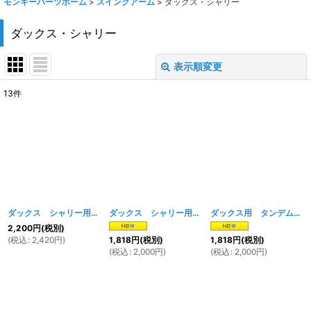
モンキーパーツホーム
>
スイングアーム
>
ダックス・シャリー
ダックス・シャリー
表示順変更
閉じる
13
件
表示数
:
在庫あり
並び順
:
絞り込む
ダックス シャリー用 ノーマルタイプ タンデムステップ メッキ
ダックス シャリー用 ノーマルタイプ タンデムステップ ブラック
[
1630w
ダックス用 タンデムステップ Ｂ
]
2,200
円
(税別)
(
税込
:
2,420
円
)
1,818
円
(税別)
1,818
円
(税別)
(
税込
:
2,000
円
)
(
税込
:
2,000
円
)