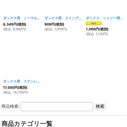
ダックス用 ノーマルタイプスイングアーム ブラック
ダックス用 スイングアームピボットボルト
[
162w
]
[
892w
ダックス・シャリー用 ブレーキロッド（ノーマル長）
]
6,345
円
(税別)
909
円
(税別)
(
税込
:
6,980
円
)
(
税込
:
1,000
円
)
1,000
円
(税別)
(
税込
:
1,100
円
)
ダックス用 ステンレス製 １０ｃｍロンスイ
[
852w
]
17,000
円
(税別)
(
税込
:
18,700
円
)
商品検索:
商品カテゴリ一覧