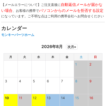
自動返信メールが届かな
【メールエラーについて】ご注文直後に
い場合
パソコンからのメールを拒否する設定
、お客様の携帯で
になっています。ご不明な点はご利用の携帯会社へお問合せください
カレンダー
モンキーパーツホーム
2026年8月
次月»
月
火
水
木
金
土
日
1
2
3
4
5
6
7
8
9
10
11
12
13
14
15
16