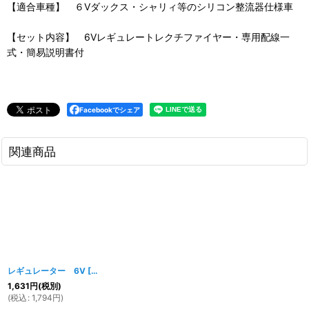
【適合車種】 ６Vダックス・シャリィ等のシリコン整流器仕様車
【セット内容】 6Vレギュレートレクチファイヤー・専用配線一
式・簡易説明書付
Facebookでシェア
関連商品
レギュレーター 6V
[
817w
]
1,631
円
(税別)
(
税込
:
1,794
円
)