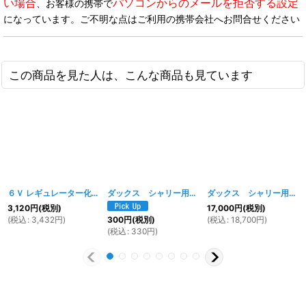
い場合
パソコンからのメールを拒否する設定
、お客様の携帯で
になっています。ご不明な点はご利用の携帯会社へお問合せください
この商品を見た人は、こんな商品も見ています
６Ｖ レギュレーター化 配線キット (モンキー用)
ダックス シャリー用 リアホイールダンパー カバー
[
820w
]
ダックス シャリー用 ノーマルルックフロントフォーク ディスクブレーキキット
3,120
円
(税別)
17,000
円
(税別)
(
税込
:
3,432
円
)
(
税込
:
18,700
円
)
300
円
(税別)
(
税込
:
330
円
)