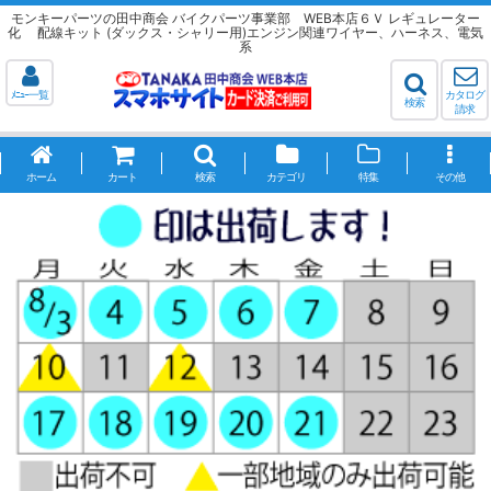
モンキーパーツの田中商会 バイクパーツ事業部 WEB本店６Ｖ レギュレーター
化 配線キット (ダックス・シャリー用)エンジン関連ワイヤー、ハーネス、電気
系
ﾒﾆｭｰ一覧
カタログ
検索
請求
ホーム
カート
検索
カテゴリ
特集
その他