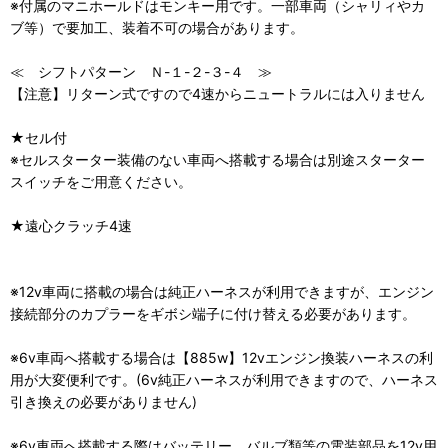
※付属のマニホールドはモンキー用です。一部車両（シャリィやカ
ブ等）で要加工、装着不可の場合があります。
≪ シフトパターン Ｎ-１-２-３-４ ≫
【注意】リターン式ですので4速からニュートラルには入りません
★セル付
※セルスターター装備のない車両へ搭載する場合は別途スターター
スイッチをご用意ください。
★遠心クラッチ4速
※12v車両に搭載の場合は純正ハーネスが利用できますが、エンジン
接続部分のカプラーをギボシ端子に付け替える必要があります。
※6v車両へ搭載する場合は【885w】12vエンジン換装ハーネスの利
用が大変便利です。(6v純正ハーネスが利用できますので、ハーネス
引き換えの必要がありません)
※6v車両へ搭載する際はバッテリー、バルブ類等の電装部品を12v用