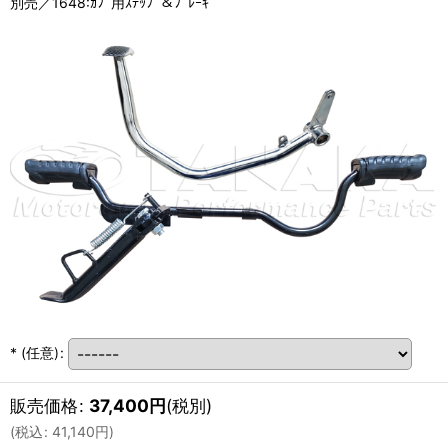
別売／1648:ｶﾌﾞ用ｽﾃｯﾌﾟ＆ﾌﾞﾚｰｷ
*
(任意)
:
販売価格
:
37,400
円
(税別)
(
税込
:
41,140
円
)