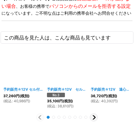
い場合
パソコンからのメールを拒否する設定
、お客様の携帯で
になっています。ご不明な点はご利用の携帯会社へお問合せください
この商品を見た人は、こんな商品も見ています
予約販売☆12V セル付遠心クラッチ90ｃｃエンジンキット
予約販売☆12V セル付遠心クラッチ 50CCエンジン
[
1144w
]
予約販売☆12V 遠心クラッチ90ccエンジンキット
37,260
円
(税別)
36,720
円
(税別)
(
税込
:
40,986
円
)
(
税込
:
40,392
円
)
35,100
円
(税別)
(
税込
:
38,610
円
)