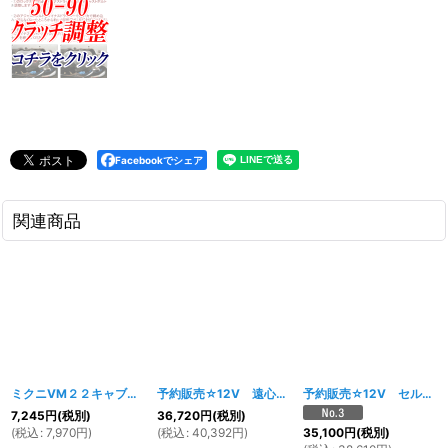
Facebookでシェア
関連商品
ミクニVM２２キャブレターセット
[
031w
]
予約販売☆12V 遠心クラッチ90ccエンジンキット
予約販売☆12V セル付遠心クラッチ 50CCエンジン
[
7,245
円
(税別)
36,720
円
(税別)
(
税込
:
7,970
円
)
(
税込
:
40,392
円
)
35,100
円
(税別)