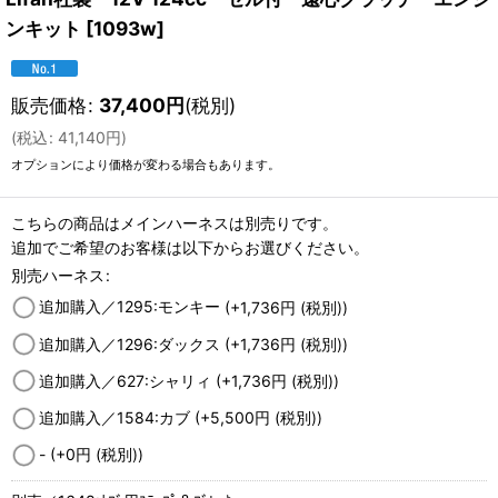
ンキット
[
1093w
]
販売価格
:
37,400
円
(税別)
(
税込
:
41,140
円
)
オプションにより価格が変わる場合もあります。
こちらの商品はメインハーネスは別売りです。
追加でご希望のお客様は以下からお選びください。
別売ハーネス
:
追加購入／1295:モンキー
(+1,736
円
(税別)
)
追加購入／1296:ダックス
(+1,736
円
(税別)
)
追加購入／627:シャリィ
(+1,736
円
(税別)
)
追加購入／1584:カブ
(+5,500
円
(税別)
)
-
(+0
円
(税別)
)