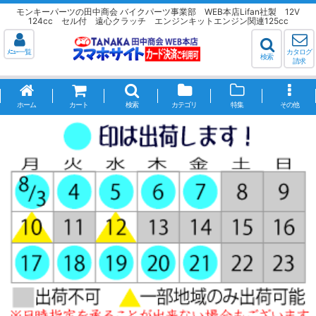
モンキーパーツの田中商会 バイクパーツ事業部 WEB本店Lifan社製 12V
124cc セル付 遠心クラッチ エンジンキットエンジン関連125cc
ﾒﾆｭｰ一覧
カタログ
検索
請求
ホーム
カート
検索
カテゴリ
特集
その他