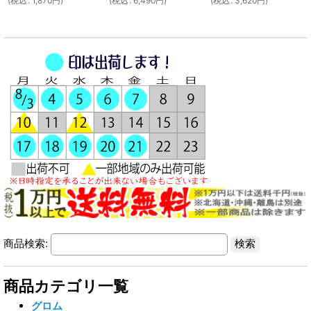
(
税込
:
1,870
円
)
(
税込
:
6,490
円
)
(
税込
:
3,620
円
)
商品検索:
商品カテゴリ一覧
グロム