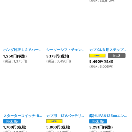
(
税込
:
38,610
円
)
ホンダ純正１２Ｖハーネス接続用中継コネクタ （カプラー・ハーネス）
シーソーシフトチェンジペダル
[
1247w
]
[
1180
カブ CUB 用ステップスタンド＆ブレーキペダルセット
1,250
円
(税別)
3,173
円
(税別)
(
税込
:
1,375
円
)
(
税込
:
3,490
円
)
5,460
円
(税別)
(
税込
:
6,006
円
)
スタータースイッチ-B
[
1847w
]
カブ用 12Vバッテリー(4L-BS)＆ホンダ純正バッテリーボックス クッション セット
弊社LIFAN125ccエンジン用 ガスケットセット
1,700
円
(税別)
5,900
円
(税別)
3,291
円
(税別)