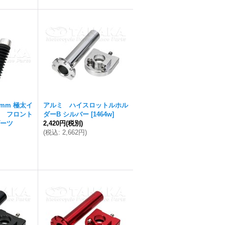
mm 極太イ
アルミ ハイスロットルホル
 フロント
ダーB シルバー
[
1464w
]
ーツ
2,420円
(税別)
(
税込
:
2,662円
)