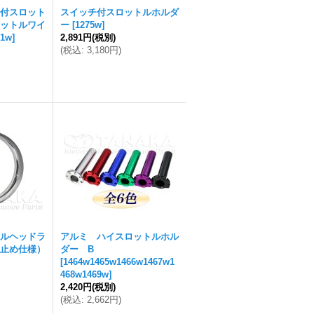
付スロット
スイッチ付スロットルホルダ
ットルワイ
ー
[
1275w
]
91w
]
2,891円
(税別)
(
税込
:
3,180円
)
ルヘッドラ
アルミ ハイスロットルホル
止め仕様）
ダー B
[
1464w1465w1466w1467w1
468w1469w
]
2,420円
(税別)
(
税込
:
2,662円
)