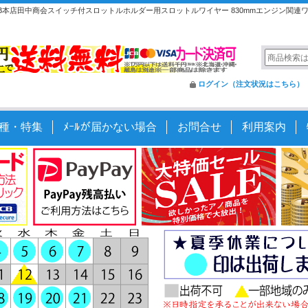
B本店田中商会スイッチ付スロットルホルダー用スロットルワイヤー 830mmエンジン関連
ログイン（注文状況はこちら）
種・特集
ﾒｰﾙが届かない場合
お問合せ
利用案内