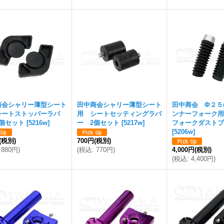
商会シャリー薄型シート
田中商会シャリー薄型シート
田中商会 Φ２５
シートストッパーラバ
用 シートセッティングラバ
ンナーフォーク用
2個セット
[
5216w
]
ー 2個セット
[
5217w
]
フォークダストブ
[
5206w
]
(税別)
700円
(税別)
880円
)
(
税込
:
770円
)
4,000円
(税別)
(
税込
:
4,400円
)