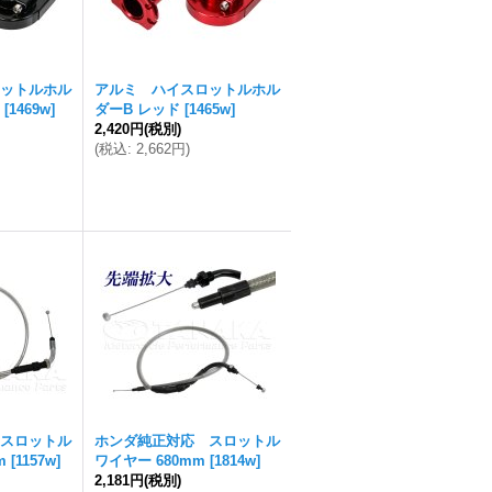
ットルホル
アルミ ハイスロットルホル
[
1469w
]
ダーB レッド
[
1465w
]
2,420円
(税別)
(
税込
:
2,662円
)
スロットル
ホンダ純正対応 スロットル
m
[
1157w
]
ワイヤー 680mm
[
1814w
]
2,181円
(税別)