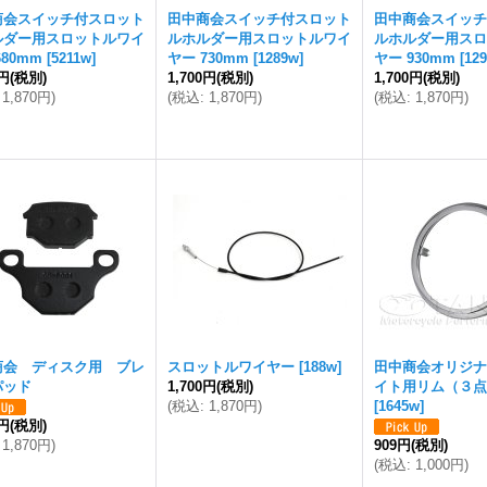
商会スイッチ付スロット
田中商会スイッチ付スロット
田中商会スイッチ
ルダー用スロットルワイ
ルホルダー用スロットルワイ
ルホルダー用スロ
680mm
[
5211w
]
ヤー 730mm
[
1289w
]
ヤー 930mm
[
12
0円
(税別)
1,700円
(税別)
1,700円
(税別)
1,870円
)
(
税込
:
1,870円
)
(
税込
:
1,870円
)
商会 ディスク用 ブレ
スロットルワイヤー
[
188w
]
田中商会オリジナ
パッド
1,700円
(税別)
イト用リム（３点
(
税込
:
1,870円
)
[
1645w
]
0円
(税別)
1,870円
)
909円
(税別)
(
税込
:
1,000円
)