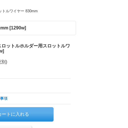
ルワイヤー 830mm
mm
[
1290w
]
スロットルホルダー用スロットルワ
w
]
税別)
事項