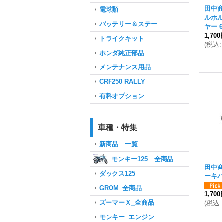
田中
電球類
ルホ
バッテリー＆ステー
ヤー 
1,70
トライクキット
(
税込
:
ホンダ純正部品
メンテナンス用品
CRF250 RALLY
有料オプション
車種・特集
新商品 一覧
モンキー125 全商品
田中
ダックス125
ーキ
GROM_全商品
1,70
ズーマーＸ_全商品
(
税込
:
モンキー_エンジン