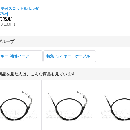
ッチ付スロットルホルダ
275w
]
1円
(税別)
3,180円
)
グループ
ンキー_補修パーツ
特集_ワイヤー・ケーブル
商品を見た人は、こんな商品も見ています