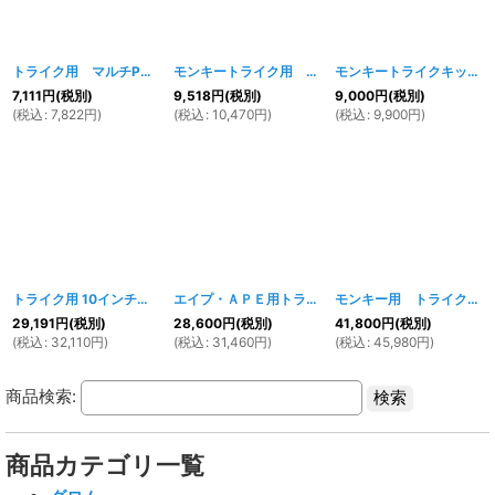
トライク用 マルチPCDハブ
[
098w
]
モンキートライク用 センターアップマフラー
[
097
モンキートライクキット用 スイングアーム
7,111
円
(税別)
9,518
円
(税別)
9,000
円
(税別)
(
税込
:
7,822
円
)
(
税込
:
10,470
円
)
(
税込
:
9,900
円
)
トライク用 10インチアルミホイール・タイヤ組込済 2本セット A-TYPE
エイプ・ＡＰＥ用トライクコンバージョンキット
[
083
モンキー用 トライクコンプリートキット【法人配達可能】
[
56
29,191
円
(税別)
28,600
円
(税別)
41,800
円
(税別)
(
税込
:
32,110
円
)
(
税込
:
31,460
円
)
(
税込
:
45,980
円
)
商品検索:
商品カテゴリ一覧