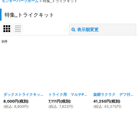
モンキーパーツホーム
>
特集_トライクキット
特集_トライクキット
表示順変更
閉じる
9
件
表示数
:
在庫あり
並び順
:
絞り込む
ダックストライクキット用 スイングアーム
[
repair-559w
トライク用 マルチPCDハブ
[
]
098w
]
旋廻ラクラク デフ付！ダックス用 DAXトライクキット【法人配達可能】
8,000
円
(税別)
7,111
円
(税別)
41,250
円
(税別)
(
税込
:
8,800
円
)
(
税込
:
7,822
円
)
(
税込
:
45,375
円
)