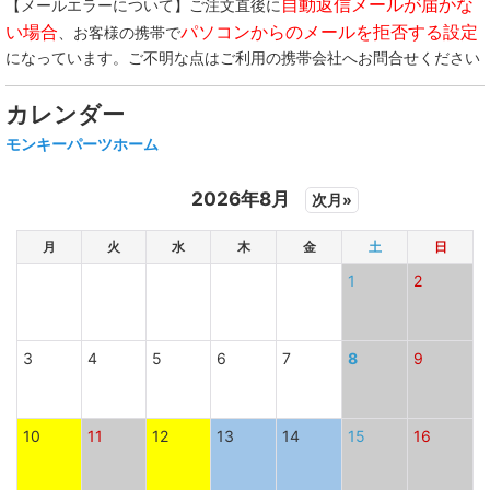
自動返信メールが届かな
【メールエラーについて】ご注文直後に
い場合
パソコンからのメールを拒否する設定
、お客様の携帯で
になっています。ご不明な点はご利用の携帯会社へお問合せください
カレンダー
モンキーパーツホーム
2026年8月
次月»
月
火
水
木
金
土
日
1
2
3
4
5
6
7
8
9
10
11
12
13
14
15
16