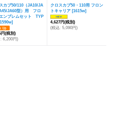
カブ50/110（JA10/JA
クロスカブ50・110用 フロン
JA45/JA60型）用 フロ
トキャリア
[
1615w
]
エンブレムセット TYP
1590w
]
4,627円
(税別)
(
税込
:
5,090円
)
36円
(税別)
込
:
6,200円
)