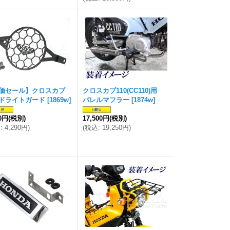
価セール】クロスカブ
クロスカブ110(CC110)用
ドライトガード
[
1869w
]
バレルマフラー
[
1874w
]
00円
(税別)
17,500円
(税別)
込
:
4,290円
)
(
税込
:
19,250円
)