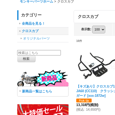
モンキーパーツホーム
>
クロスカブ
カテゴリー
クロスカブ
全商品を見る！
表示数
:
クロスカブ
オリジナルパーツ
16
件
【キズあり】クロスカブ1
JA60 (CC110) クラッシ
新商品一覧はこちら
ガード
[
xxx-1872w
]
13,318円
(税別)
(
税込
:
14,650円
)