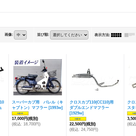
画像
:
並び順
:
表示方法
:
10
スーパーカブ用 バレル（キ
クロスカブ110(CC110)用
クロ
ュ
ャプトン）マフラー
[
1993w
]
ダブルエンドマフラー
スタ
[
1929w
]
17,000円
(税別)
3,5
(
税込
:
18,700円
)
22,500円
(税別)
(
税
(
税込
:
24,750円
)