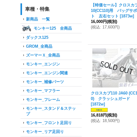
【特価セール】クロスカブ
車種・特集
10(CC110)用 バッグサ
ト 左右セット
[
1873w
]
新商品 一覧
16,000円
(税別)
(
税込
:
17,600円
)
モンキー125 全商品
ダックス125
GROM_全商品
ズーマーＸ_全商品
モンキー_エンジン
モンキー_エンジン関連
モンキー_補修パーツ
モンキー_マフラー
クロスカブ110 JA60 (CC1
0) クラッシュガード
モンキー_フレーム
[
1872w
]
モンキー_スタンド＆ステッ
プ
16,818円
(税別)
(
税込
:
18,500円
)
モンキー_フロント足回り
モンキー_リア足回り