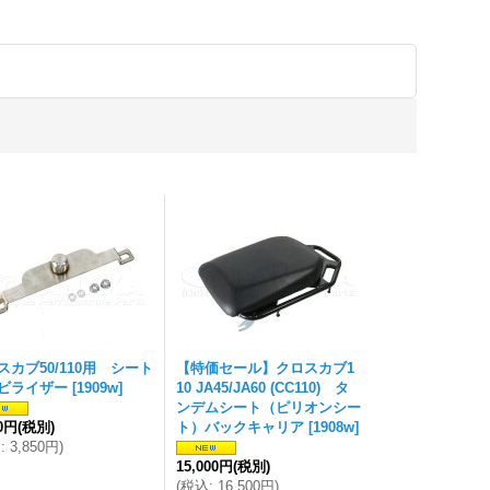
スカブ50/110用 シート
【特価セール】クロスカブ1
ビライザー
[
1909w
]
10 JA45/JA60 (CC110) タ
ンデムシート（ピリオンシー
00円
(税別)
ト）バックキャリア
[
1908w
]
込
:
3,850円
)
15,000円
(税別)
(
税込
:
16,500円
)