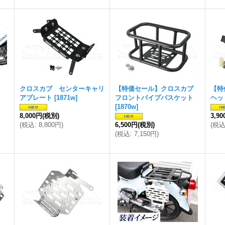
用
クロスカブ センターキャリ
【特価セール】クロスカブ
【特
アプレート
[
1871w
]
フロントパイプバスケット
ヘッ
[
1870w
]
8,000円
(税別)
3,9
(
税込
:
8,800円
)
6,500円
(税別)
(
税
(
税込
:
7,150円
)