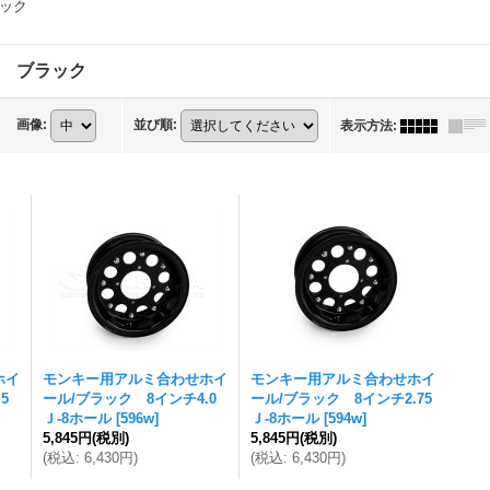
ック
 ブラック
画像
:
並び順
:
表示方法
:
ホイ
モンキー用アルミ合わせホイ
モンキー用アルミ合わせホイ
5
ール/ブラック 8インチ4.0
ール/ブラック 8インチ2.75
Ｊ-8ホール
[
596w
]
Ｊ-8ホール
[
594w
]
5,845円
(税別)
5,845円
(税別)
(
税込
:
6,430円
)
(
税込
:
6,430円
)