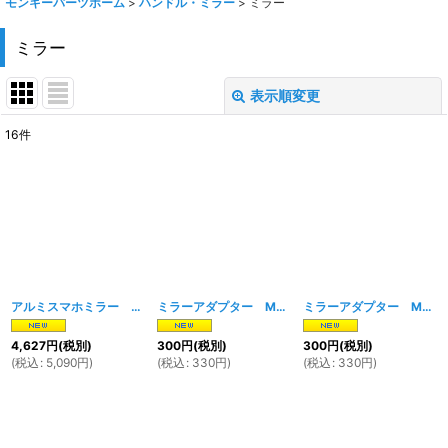
モンキーパーツホーム
>
ハンドル・ミラー
>
ミラー
ミラー
表示順変更
閉じる
16
件
表示数
:
在庫あり
並び順
:
絞り込む
アルミスマホミラー B シルバー×オレンジ
[
1842w
ミラーアダプター M8正→M8逆
]
[
1925w
]
ミラーアダプター M10正→M8逆
4,627
円
(税別)
300
円
(税別)
300
円
(税別)
(
税込
:
5,090
円
)
(
税込
:
330
円
)
(
税込
:
330
円
)