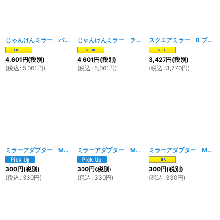
じゃんけんミラー パー メッキ
[
1692w
]
じゃんけんミラー チョキ メッキ
[
1690w
]
スクエアミラー B ブラック
4,601
円
(税別)
4,601
円
(税別)
3,427
円
(税別)
(
税込
:
5,061
円
)
(
税込
:
5,061
円
)
(
税込
:
3,770
円
)
ミラーアダプター M10正→M8正
[
1536w
]
ミラーアダプター M10逆→M10正
[
1534w
]
ミラーアダプター M8逆→M8正
300
円
(税別)
300
円
(税別)
300
円
(税別)
(
税込
:
330
円
)
(
税込
:
330
円
)
(
税込
:
330
円
)