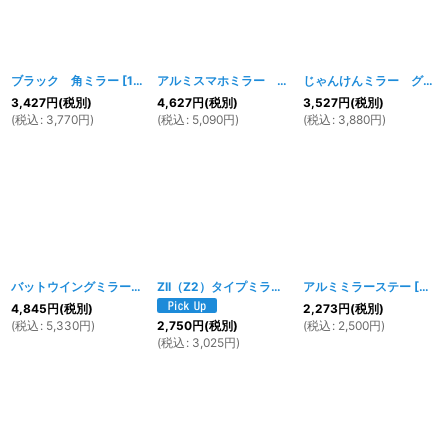
ブラック 角ミラー
[
1447w
]
アルミスマホミラー ブラック
[
1062w
]
じゃんけんミラー グー・パー・チョキ 選択自由
3,427
円
(税別)
4,627
円
(税別)
3,527
円
(税別)
(
税込
:
3,770
円
)
(
税込
:
5,090
円
)
(
税込
:
3,880
円
)
バットウイングミラー
[
910w-913w
]
ZII（Z2）タイプミラー メッキ
アルミミラーステー
[
805w
]
[
894
4,845
円
(税別)
2,273
円
(税別)
(
税込
:
5,330
円
)
(
税込
:
2,500
円
)
2,750
円
(税別)
(
税込
:
3,025
円
)