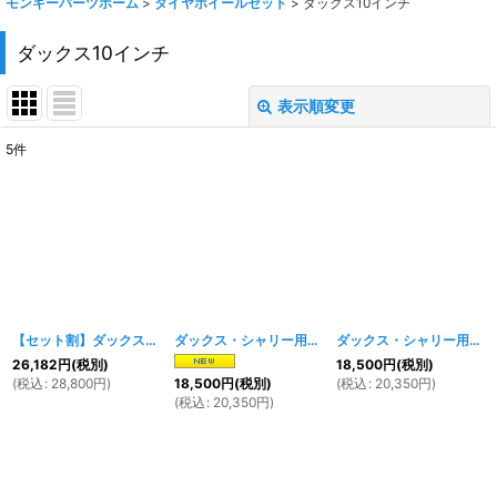
モンキーパーツホーム
>
タイヤホイールセット
>
ダックス10インチ
ダックス10インチ
表示順変更
閉じる
5
件
表示数
:
在庫あり
並び順
:
絞り込む
【セット割】ダックス・シャリィ4本ハブ用10インチアルミキャストホイール&タイヤ 前後セット
ダックス・シャリー用10インチ合わせアルミホイール・タイヤ前後セットC
ダックス・シャリー用10インチ合わせアルミホイール・タイヤ前後セットA
26,182
円
(税別)
18,500
円
(税別)
(
税込
:
28,800
円
)
(
税込
:
20,350
円
)
18,500
円
(税別)
(
税込
:
20,350
円
)