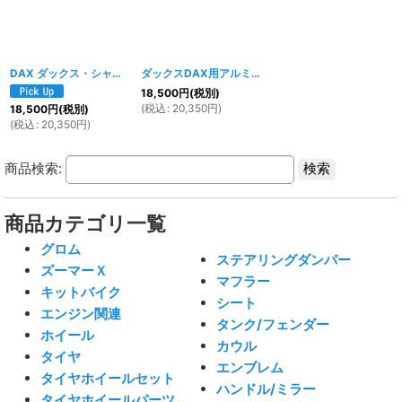
DAX ダックス・シャリー用10インチ合わせアルミホイール・タイヤ前後セットB
ダックスDAX用アルミホイール＆タイヤセット/ホイールサイズ・タイヤ選択可
18,500
円
(税別)
(
税込
:
20,350
円
)
18,500
円
(税別)
(
税込
:
20,350
円
)
商品検索:
商品カテゴリ一覧
グロム
ステアリングダンパー
ズーマーＸ
マフラー
キットバイク
シート
エンジン関連
タンク/フェンダー
ホイール
カウル
タイヤ
エンブレム
タイヤホイールセット
ハンドル/ミラー
タイヤホイールパーツ