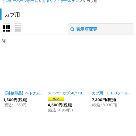
モンキーパーツホーム
>
キャリア・テールランプ
>
カブ用
カブ用
表示順変更
閉じる
8
件
表示数
:
在庫あり
並び順
:
絞り込む
【補修部品】ベトナムキャリア1566ｗ用ステーセット
スーパーカブ50/110・カブプロ50/110・クロスカブ50/110用ベトナムキャリア ブラック
[
repair-1566w
]
カブ用 ＬＥＤテールランプ クリア
1,500
円
(税別)
7,300
円
(税別)
(
税込
:
1,650
円
)
(
税込
:
8,030
円
)
4,500
円
(税別)
(
税込
:
4,950
円
)