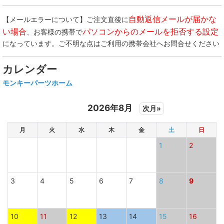
自動返信メールが届かな
【メールエラーについて】ご注文直後に
い場合
パソコンからのメールを拒否する設定
、お客様の携帯で
になっています。ご不明な点はご利用の携帯会社へお問合せください
カレンダー
モンキーパーツホーム
2026年8月
次月»
月
火
水
木
金
土
日
1
2
3
4
5
6
7
8
9
10
11
12
13
14
15
16