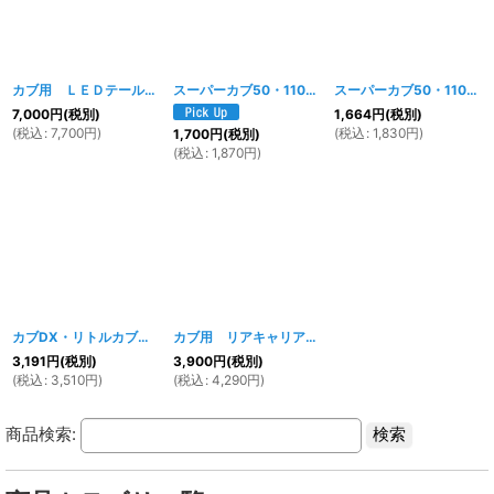
カブ用 ＬＥＤテールランプ レッド
[
339w
]
スーパーカブ50・110/カブプロ/クロスカブ用 ベトナムキャリア メッキ
スーパーカブ50・110/カブプロ/クロスカブ用 ベトナムキャリア ブラック
7,000
円
(税別)
1,664
円
(税別)
(
税込
:
7,700
円
)
(
税込
:
1,830
円
)
1,700
円
(税別)
(
税込
:
1,870
円
)
カブDX・リトルカブ用 インナーバスケット メッキ
カブ用 リアキャリア メッキ(カブ・DX・STD・リトルカブ用)
[
1361w
]
3,191
円
(税別)
3,900
円
(税別)
(
税込
:
3,510
円
)
(
税込
:
4,290
円
)
商品検索: