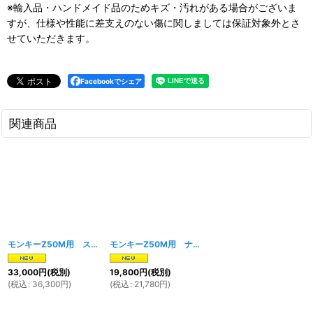
※輸入品・ハンドメイド品のためキズ・汚れがある場合がございま
すが、仕様や性能に差支えのない傷に関しましては保証対象外とさ
せていただきます。
Facebookでシェア
関連商品
モンキーZ50M用 スチールフレーム レッド
[
1748w
モンキーZ50M用 ナンバープレートブラケット＆ツールボックス（テールマウント）
]
33,000
円
(税別)
19,800
円
(税別)
(
税込
:
36,300
円
)
(
税込
:
21,780
円
)