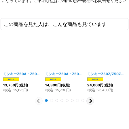
になっています。ご不明な点はご利用の携帯会社へお問合せください
この商品を見た人は、こんな商品も見ています
モンキーZ50A・Z50Z用 ステンレス製マフラー
モンキーZ50A・Z50Z用 カーボンマフラー
[
1808w
]
[
1809
モンキーZ50Z/Z50ZK1用 純正タイプマフラー（エキゾーストマフラー） メッキ
13,750
円
(税別)
14,300
円
(税別)
24,000
円
(税別)
(
税込
:
15,125
円
)
(
税込
:
15,730
円
)
(
税込
:
26,400
円
)