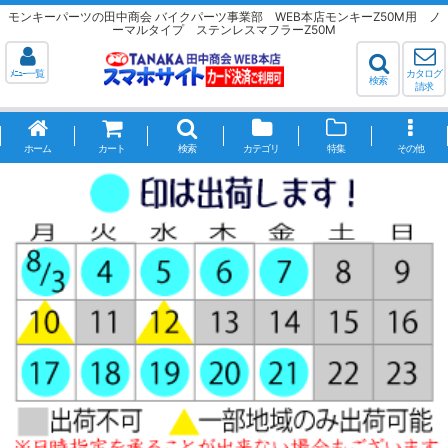
モンキーパーツの田中商会 バイクパーツ事業部 WEB本店モンキーZ50M用 ノ
ーマルタイプ ステンレスマフラーZ50M
ﾒﾆｭｰ一覧
カタログ
検索
請求
ホーム
カート
検索
カテゴリ
特集
その他