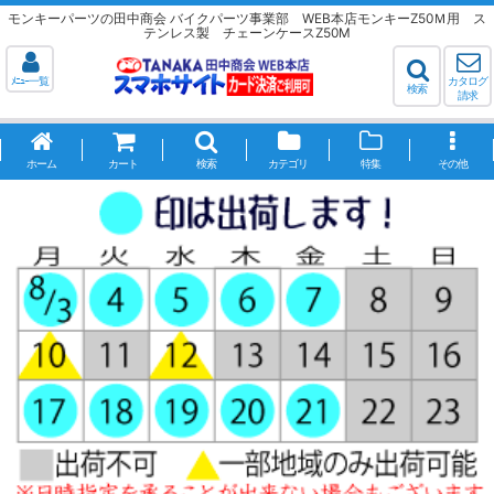
モンキーパーツの田中商会 バイクパーツ事業部 WEB本店モンキーZ50Ｍ用 ス
テンレス製 チェーンケースZ50M
ﾒﾆｭｰ一覧
カタログ
検索
請求
ホーム
カート
検索
カテゴリ
特集
その他