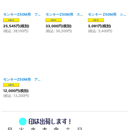
モンキーZ50M用 フロントフォーク レッド
[
1753w
モンキーZ50M用 スチールフレーム レッド
]
[
1748
モンキー Z50M用 シートキャッチ
25,545
円
(税別)
33,000
円
(税別)
3,091
円
(税別)
(
税込
:
28,100
円
)
(
税込
:
36,300
円
)
(
税込
:
3,400
円
)
モンキーZ50M用 アルミトップブリッジ（ステアリングハンドルホルダー）
[
1
12,000
円
(税別)
(
税込
:
13,200
円
)