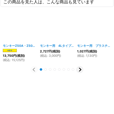
この商品を見た人は、こんな商品も見ています
モンキーZ50A・Z50Z用 ステンレス製マフラー
モンキー用 4Lタイプ ステンレス製 チェーンケース（チェーンカバー）
[
1808w
]
モンキー用 プラスチック製 チェーンケース
2,727
円
(税別)
1,027
円
(税別)
(
税込
:
3,000
円
)
(
税込
:
1,130
円
)
13,750
円
(税別)
(
税込
:
15,125
円
)