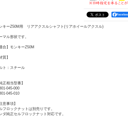
Faceb
ンキーZ50M用 リアアクスルシャフト(リアホイールアクスル)
ーマル形状です。
適合】モンキーZ50M
材質】
ルト：スチール
純正相当型番】
301-045-000
301-045-010
注意事項】
ルフロックナットは別売りです。
ンダ純正セルフロックナット対応です。