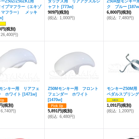
ーZ50Z/Z50ZK1用
ダックス用 リアアクスルシ
Z50A型モンキー
タイプマフラー（エキゾ
ャフト
[
773w
]
ク ブルー
[
187w
トマフラー） メッキ
909円
(税別)
6,800円
(税別)
w
]
(
税込
:
1,000円
)
(
税込
:
7,480円
)
00円
(税別)
26,400円
)
Mモンキー用 リアフェ
Z50Mモンキー用 フロント
モンキーZ50M
ー ホワイト
[
1471w
]
フェンダー ホワイト
ペダルスプリング
[
1470w
]
7円
(税別)
1,091円
(税別)
6,740円
)
5,891円
(税別)
(
税込
:
1,200円
)
(
税込
:
6,480円
)