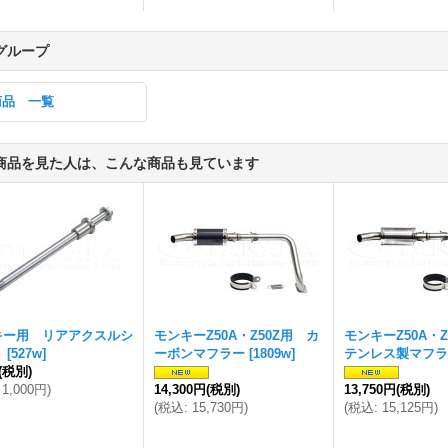
グループ
商品 一覧
商品を見た人は、こんな商品も見ています
キー用 リアアクスルシ
モンキーZ50A・Z50Z用 カ
モンキーZ50A・Z
ト
[
527w
]
ーボンマフラー
[
1809w
]
テンレス製マフラ
(税別)
1,000円
)
14,300円
(税別)
13,750円
(税別)
(
税込
:
15,730円
)
(
税込
:
15,125円
)