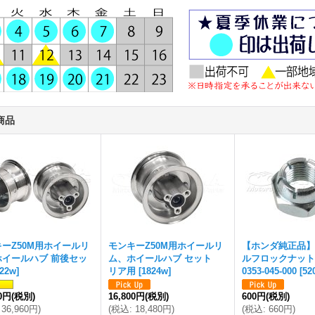
商品
ーZ50M用ホイールリ
モンキーZ50M用ホイールリ
【ホンダ純正品】
ホイールハブ 前後セッ
ム、ホイールハブ セット
ルフロックナット 
822w
]
リア用
[
1824w
]
0353-045-000
[
52
00円
(税別)
16,800円
(税別)
600円
(税別)
36,960円
)
(
税込
:
18,480円
)
(
税込
:
660円
)