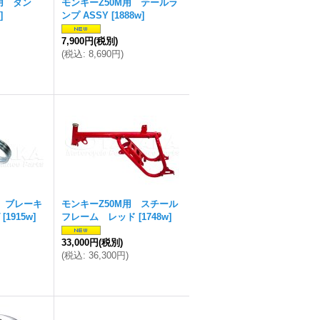
用 タン
モンキーZ50M用 テールラ
]
ンプ ASSY
[
1888w
]
7,900円
(税別)
(
税込
:
8,690円
)
用 ブレーキ
モンキーZ50M用 スチール
[
1915w
]
フレーム レッド
[
1748w
]
33,000円
(税別)
(
税込
:
36,300円
)