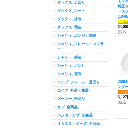
モンキ
ダックス_足回り
純正
ダックス_シート
ース
[
1948
ダックス_外装
24,0
ダックス_電装
(
税込
:
シャリィ_エンジン関連
シャリィ_フレーム・マフラ
ー
シャリー_外装
シャリィ_足回り
シャリィ_電装
Z50
エイプ_フレーム・足回り
ンダ
エイプ_外装・電装
6,12
ズーマー_全商品
(
税込
:
カブ_全商品
ハンターカブ_全商品
ＪＡＺＺ・ジャズ_全商品