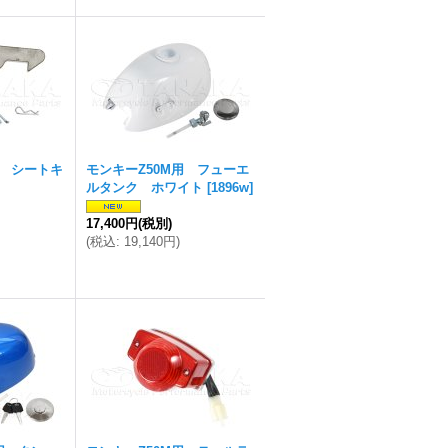
用 シートキ
モンキーZ50M用 フューエ
ルタンク ホワイト
[
1896w
]
17,400円
(税別)
(
税込
:
19,140円
)