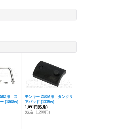
50Z用 ス
モンキー Z50M用 タンクリ
ー
[
1808w
]
アパッド
[
1335w
]
1,091円
(税別)
(
税込
:
1,200円
)