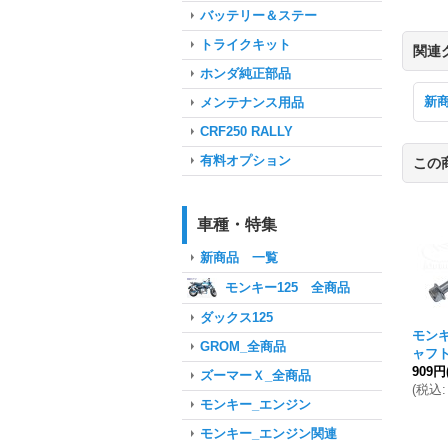
バッテリー＆ステー
トライクキット
関連
ホンダ純正部品
新
メンテナンス用品
CRF250 RALLY
有料オプション
この
車種・特集
新商品 一覧
モンキー125 全商品
ダックス125
モン
GROM_全商品
ャフ
909円
ズーマーＸ_全商品
(
税込
:
モンキー_エンジン
モンキー_エンジン関連