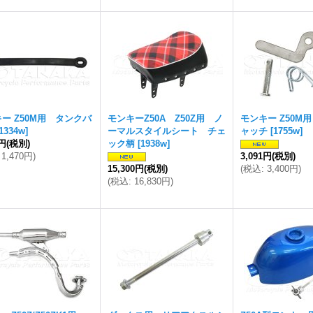
ー Z50M用 タンクバ
モンキーZ50A Z50Z用 ノ
モンキー Z50M
1334w
]
ーマルスタイルシート チェ
ャッチ
[
1755w
]
6円
(税別)
ック柄
[
1938w
]
1,470円
)
3,091円
(税別)
15,300円
(税別)
(
税込
:
3,400円
)
(
税込
:
16,830円
)