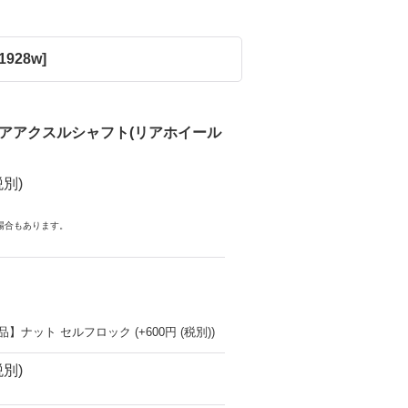
1928w
]
リアアクスルシャフト(リアホイール
税別)
場合もあります。
正品】ナット セルフロック
(+600円
(税別)
)
税別)