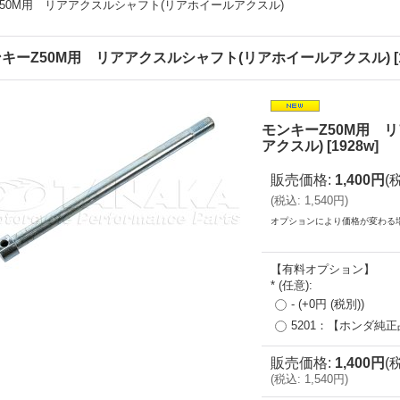
50M用 リアアクスルシャフト(リアホイールアクスル)
キーZ50M用 リアアクスルシャフト(リアホイールアクスル)
[
モンキーZ50M用 
アクスル)
[
1928w
]
販売価格
:
1,400円
(
(
税込
:
1,540円
)
オプションにより価格が変わる
【有料オプション】
*
(任意)
:
-
(+0円
(税別)
)
5201：【ホンダ純
販売価格
:
1,400円
(
(
税込
:
1,540円
)