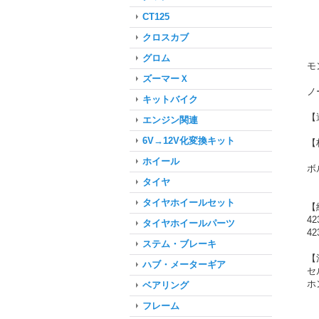
CT125
クロスカブ
グロム
モ
ズーマーＸ
ノ
キットバイク
【
エンジン関連
6V→12V化変換キット
【
ホイール
ボ
タイヤ
タイヤホイールセット
【
42
タイヤホイールパーツ
42
ステム・ブレーキ
【
ハブ・メーターギア
セ
ホ
ベアリング
フレーム