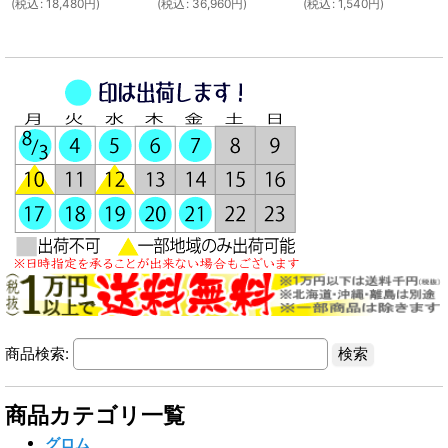
(
税込
:
18,480
円
)
(
税込
:
36,960
円
)
(
税込
:
1,540
円
)
商品検索:
商品カテゴリ一覧
グロム