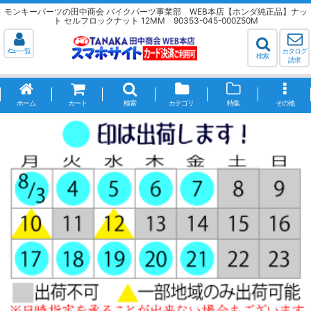
モンキーパーツの田中商会 バイクパーツ事業部 WEB本店【ホンダ純正品】ナッ
ト セルフロックナット 12MM 90353-045-000Z50M
ﾒﾆｭｰ一覧
カタログ
検索
請求
ホーム
カート
検索
カテゴリ
特集
その他