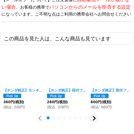
い場合
パソコンからのメールを拒否する設定
、お客様の携帯で
になっています。ご不明な点はご利用の携帯会社へお問合せください
この商品を見た人は、こんな商品も見ています
【ホンダ純正】モンキーリヤーフェンダーセッティングボルト [90160-165-000]
【ホンダ純正】段付フランジボルト6mm [90111-162-000相当]
【ホンダ純正】段付フランジボルト6×20mm[90113-449-000]
360
円
(税別)
280
円
(税別)
600
円
(税別)
(
税込
:
396
円
)
(
税込
:
308
円
)
(
税込
:
660
円
)