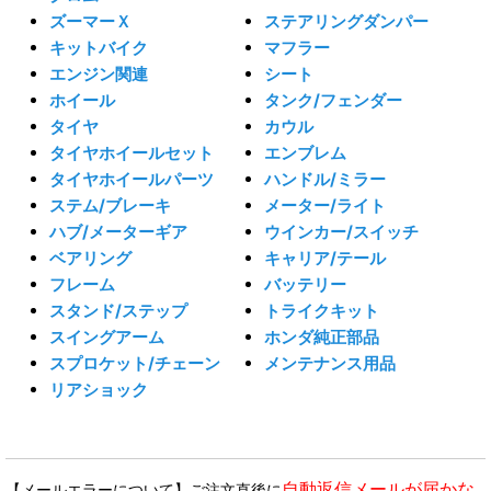
ズーマーＸ
ステアリングダンパー
キットバイク
マフラー
エンジン関連
シート
ホイール
タンク/フェンダー
タイヤ
カウル
タイヤホイールセット
エンブレム
タイヤホイールパーツ
ハンドル/ミラー
ステム/ブレーキ
メーター/ライト
ハブ/メーターギア
ウインカー/スイッチ
ベアリング
キャリア/テール
フレーム
バッテリー
スタンド/ステップ
トライクキット
スイングアーム
ホンダ純正部品
スプロケット/チェーン
メンテナンス用品
リアショック
自動返信メールが届かな
【メールエラーについて】ご注文直後に