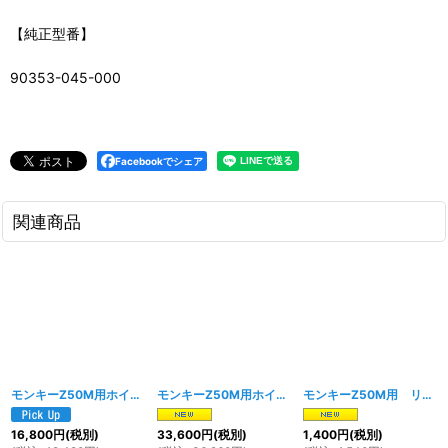
【純正型番】
90353-045-000
Facebookでシェア
関連商品
モンキーZ50M用ホイールリム、ホイールハブ セット フロント用
モンキーZ50M用ホイールリム、ホイールハブ 前後セット
[
1823w
]
モンキーZ50M用 リアアクスルシャフト(リアホイールアクスル)
16,800
円
(税別)
33,600
円
(税別)
1,400
円
(税別)