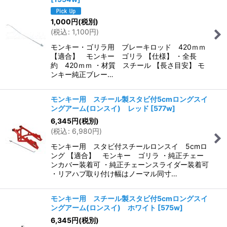
1,000
円
(税別)
(
税込
:
1,100
円
)
モンキー・ゴリラ用 ブレーキロッド 420ｍｍ
【適合】 モンキー ゴリラ 【仕様】 ・全長
約 420ｍｍ ・材質 スチール 【長さ目安】 モ
ンキー純正ブレー…
モンキー用 スチール製スタビ付5cmロングスイ
ングアーム(ロンスイ) レッド
[
577w
]
6,345
円
(税別)
(
税込
:
6,980
円
)
モンキー用 スタビ付スチールロンスイ 5cmロ
ング 【適合】 モンキー ゴリラ ・純正チェー
ンカバー装着可 ・純正チェーンスライダー装着可
・リアハブ取り付け幅はノーマル同寸…
モンキー用 スチール製スタビ付5cmロングスイ
ングアーム(ロンスイ) ホワイト
[
575w
]
6,345
円
(税別)