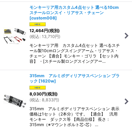
モンキーリア用カスタム4点セット 選べる10cm
スチールロンスイ・リアサス・チェーン
[
custom008
]
12,464
円
(税別)
(
税込
:
13,710
円
)
モンキーリア用 カスタム4点セット 選べるスチ
ール製10cmロングスイングアーム・リアサス・
チェーン 【適合】モンキー・ゴリラ 【セット内
容】 ・[スチール製ロングスイングアー…
315mm アルミボディリアサスペンション ブラ
ック
[
1620w
]
8,030
円
(税別)
(
税込
:
8,833
円
)
315mm アルミボディリアサスペンション 表示
価格は1セット（2本分）です。 【適合】 汎用
モンキー ダックス等 【商品仕様】 長さ：
315mm（※マウントボルト芯-芯） …