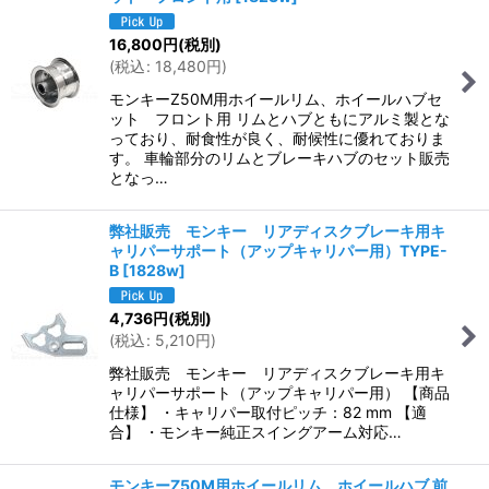
16,800
円
(税別)
(
税込
:
18,480
円
)
モンキーZ50M用ホイールリム、ホイールハブセ
ット フロント用 リムとハブともにアルミ製とな
っており、耐食性が良く、耐候性に優れておりま
す。 車輪部分のリムとブレーキハブのセット販売
となっ…
弊社販売 モンキー リアディスクブレーキ用キ
ャリパーサポート（アップキャリパー用）TYPE-
B
[
1828w
]
4,736
円
(税別)
(
税込
:
5,210
円
)
弊社販売 モンキー リアディスクブレーキ用キ
ャリパーサポート（アップキャリパー用） 【商品
仕様】 ・キャリパー取付ピッチ：82 mm 【適
合】 ・モンキー純正スイングアーム対応…
モンキーZ50M用ホイールリム、ホイールハブ 前