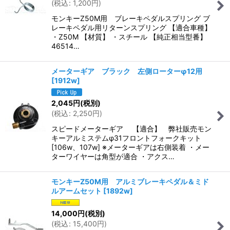
(
税込
:
1,200
円
)
モンキーZ50M用 ブレーキペダルスプリング ブ
レーキペダル用リターンスプリング 【適合車種】
・Z50M 【材質】 ・スチール 【純正相当型番】
46514…
メーターギア ブラック 左側ローターφ12用
[
1912w
]
2,045
円
(税別)
(
税込
:
2,250
円
)
スピードメーターギア 【適合】 弊社販売モン
キーアルミステムφ31フロントフォークキット
[106w、107w] ※メーターギアは右側装着 ・メー
ターワイヤーは角型が適合 ・アクス…
モンキーZ50M用 アルミブレーキペダル＆ミド
ルアームセット
[
1892w
]
14,000
円
(税別)
(
税込
:
15,400
円
)