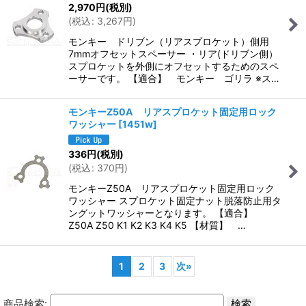
2,970
円
(税別)
(
税込
:
3,267
円
)
モンキー ドリブン（リアスプロケット）側用
7mmオフセットスペーサー ・リア(ドリブン側）
スプロケットを外側にオフセットするためのスペ
ーサーです。 【適合】 モンキー ゴリラ ※ス…
モンキーZ50A リアスプロケット固定用ロック
ワッシャー
[
1451w
]
336
円
(税別)
(
税込
:
370
円
)
モンキーZ50A リアスプロケット固定用ロック
ワッシャー スプロケット固定ナット脱落防止用タ
ングットワッシャーとなります。 【適合】
Z50A Z50 K1 K2 K3 K4 K5 【材質】 …
1
2
3
次
»
商品検索: