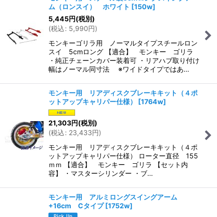
ム（ロンスイ） ホワイト
[
150w
]
5,445
円
(税別)
(
税込
:
5,990
円
)
モンキーゴリラ用 ノーマルタイプスチールロン
スイ 5cmロング 【適合】 モンキー ゴリラ
・純正チェーンカバー装着可 ・リアハブ取り付け
幅はノーマル同寸法 ※ワイドタイプではあ…
モンキー用 リアディスクブレーキキット（４ポ
ットアップキャリパー仕様）
[
1764w
]
21,303
円
(税別)
(
税込
:
23,433
円
)
モンキー用 リアディスクブレーキキット（４ポ
ットアップキャリパー仕様） ローター直径 155
ｍｍ 【適合】 モンキー ゴリラ 【セット内
容】 ・マスターシリンダー ・ブ…
モンキー用 アルミロングスイングアーム
+16cm Cタイプ
[
1752w
]