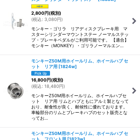
2,800
円
(税別)
(
税込
:
3,080
円
)
モンキー・ゴリラ リアディスクブレーキ用 マ
スターシリンダーマウントステー ノーマルステッ
プ・ブレーキペダルがご利用可能です。 【適合】
モンキー（MONKEY）・ゴリラノーマルエン…
モンキーZ50M用ホイールリム、ホイールハブ セ
ット リア用
[
1824w
]
16,800
円
(税別)
(
税込
:
18,480
円
)
モンキーZ50M用ホイールリム、ホイールハブセ
ット リア用 リムとハブともにアルミ製となって
おり、耐食性が良く、耐候性に優れております。
車輪部分のリムとブレーキハブのセット販売とな
ってお…
モンキーZ50M用ホイールリム、ホイールハブ セ
ット フロント用
[
1823w
]