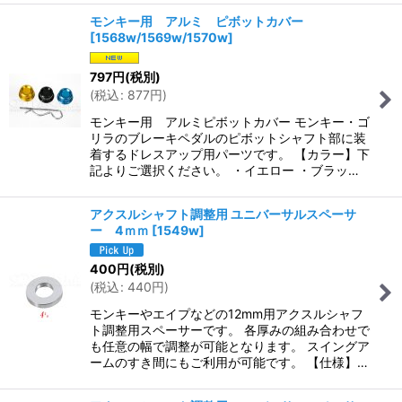
モンキー用 アルミ ピボットカバー
[
1568w/1569w/1570w
]
797
円
(税別)
(
税込
:
877
円
)
モンキー用 アルミピボットカバー モンキー・ゴ
リラのブレーキペダルのピボットシャフト部に装
着するドレスアップ用パーツです。 【カラー】下
記よりご選択ください。 ・イエロー ・ブラッ…
アクスルシャフト調整用 ユニバーサルスペーサ
ー 4ｍｍ
[
1549w
]
400
円
(税別)
(
税込
:
440
円
)
モンキーやエイプなどの12mm用アクスルシャフ
ト調整用スペーサーです。 各厚みの組み合わせで
も任意の幅で調整が可能となります。 スイングア
ームのすき間にもご利用が可能です。 【仕様】…