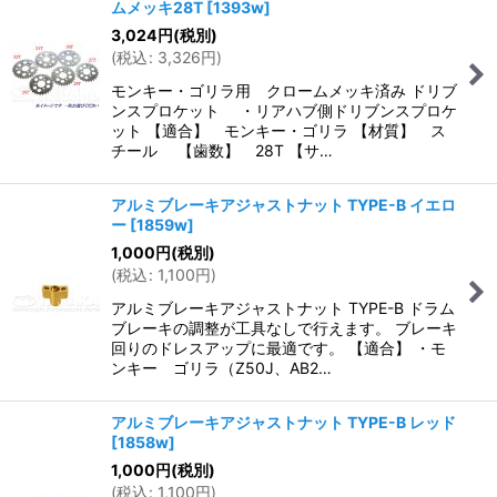
ムメッキ28T
[
1393w
]
3,024
円
(税別)
(
税込
:
3,326
円
)
モンキー・ゴリラ用 クロームメッキ済み ドリブ
ンスプロケット ・リアハブ側ドリブンスプロケ
ット 【適合】 モンキー・ゴリラ 【材質】 ス
チール 【歯数】 28T 【サ…
アルミブレーキアジャストナット TYPE-B イエロ
ー
[
1859w
]
1,000
円
(税別)
(
税込
:
1,100
円
)
アルミブレーキアジャストナット TYPE-B ドラム
ブレーキの調整が工具なしで行えます。 ブレーキ
回りのドレスアップに最適です。 【適合】 ・モ
ンキー ゴリラ（Z50J、AB2…
アルミブレーキアジャストナット TYPE-B レッド
[
1858w
]
1,000
円
(税別)
(
税込
:
1,100
円
)