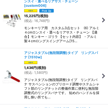
ンスイ・選べるリアサス・チェーン
[
custom006
]
15,225
円
(税別)
(
税込
:
16,748
円
)
モンキーリア用 カスタム3点セット (6) アルミ
４cmロンスイ・選べるリアサス・チェーン 【適
合】モンキー・ゴリラ 【セット内容】 ・アルミ
製４cmロングスイングアーム[15…
アジャスタブル(無段階調整)タイプ リングスパ
ナ
[
1510w
]
1,436
円
(税別)
(
税込
:
1,580
円
)
アジャスタブル(無段階調整)タイプ リングスパ
ナ サスペンションのプリロード調整やステムシャ
フト部のリングナットの整備作業に便利な無段階
調整式のリングスパナです。 短めのハンドルを採
用し狭い所でも…