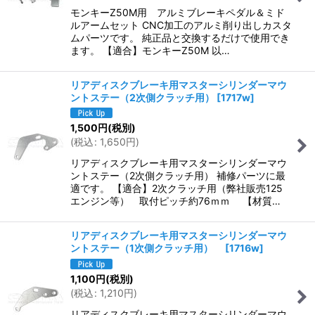
モンキーZ50M用 アルミブレーキペダル＆ミド
ルアームセット CNC加工のアルミ削り出しカスタ
ムパーツです。 純正品と交換するだけで使用でき
ます。 【適合】モンキーZ50M 以…
リアディスクブレーキ用マスターシリンダーマウ
ントステー（2次側クラッチ用）
[
1717w
]
1,500
円
(税別)
(
税込
:
1,650
円
)
リアディスクブレーキ用マスターシリンダーマウ
ントステー（2次側クラッチ用） 補修パーツに最
適です。 【適合】2次クラッチ用（弊社販売125
エンジン等） 取付ピッチ約76ｍｍ 【材質…
リアディスクブレーキ用マスターシリンダーマウ
ントステー（1次側クラッチ用）
[
1716w
]
1,100
円
(税別)
(
税込
:
1,210
円
)
リアディスクブレーキ用マスターシリンダーマウ