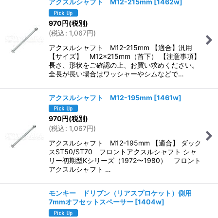
アクスルシャフト M12-215mm
[
1462w
]
970
円
(税別)
(
税込
:
1,067
円
)
アクスルシャフト M12-215mm 【適合】汎用
【サイズ】 M12×215mm（首下） 【注意事項】
長さ、形状をご確認の上、お買い求めください。
全長が長い場合はワッシャーやシムなどで…
アクスルシャフト M12-195mm
[
1461w
]
970
円
(税別)
(
税込
:
1,067
円
)
アクスルシャフト M12-195mm 【適合】 ダック
スST50/ST70 フロントアクスルシャフト シャ
リー初期型Kシリーズ（1972〜1980） フロント
アクスルシャフト …
モンキー ドリブン（リアスプロケット）側用
7mmオフセットスペーサー
[
1404w
]