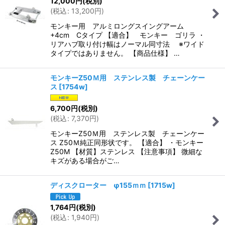
12,000
円
(税別)
(
税込
:
13,200
円
)
モンキー用 アルミロングスイングアーム
+4cm Cタイプ 【適合】 モンキー ゴリラ ・
リアハブ取り付け幅はノーマル同寸法 ※ワイド
タイプではありません。 【商品仕様】 …
モンキーZ50Ｍ用 ステンレス製 チェーンケー
ス
[
1754w
]
6,700
円
(税別)
(
税込
:
7,370
円
)
モンキーZ50Ｍ用 ステンレス製 チェーンケー
ス Z50Ｍ純正同形状です。 【適合】 ・モンキー
Z50M 【材質】ステンレス 【注意事項】 微細な
キズがある場合がご…
ディスクローター φ155ｍｍ
[
1715w
]
1,764
円
(税別)
(
税込
:
1,940
円
)