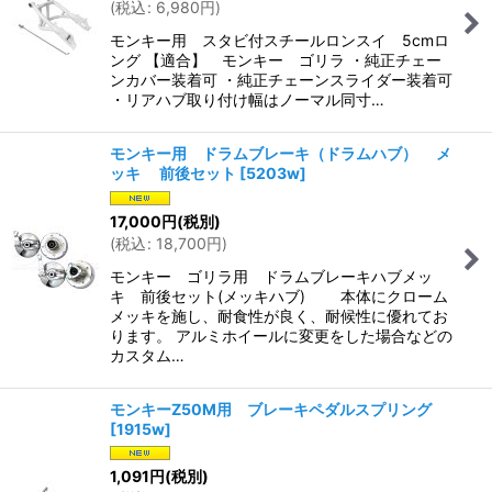
(
税込
:
6,980
円
)
モンキー用 スタビ付スチールロンスイ 5cmロ
ング 【適合】 モンキー ゴリラ ・純正チェー
ンカバー装着可 ・純正チェーンスライダー装着可
・リアハブ取り付け幅はノーマル同寸…
モンキー用 ドラムブレーキ（ドラムハブ） メ
ッキ 前後セット
[
5203w
]
17,000
円
(税別)
(
税込
:
18,700
円
)
モンキー ゴリラ用 ドラムブレーキハブメッ
キ 前後セット(メッキハブ) 本体にクローム
メッキを施し、耐食性が良く、耐候性に優れてお
ります。 アルミホイールに変更をした場合などの
カスタム…
モンキーZ50M用 ブレーキペダルスプリング
[
1915w
]
1,091
円
(税別)