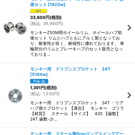
後セット
[
1822w
]
33,600
円
(税別)
(
税込
:
36,960
円
)
モンキーZ50M用ホイールリム、ホイールハブ前
後セット リムとハブともにアルミ製となってお
り、耐食性が良く、耐候性に優れております。 車
輪部分のリムとブレーキハブのセット販売となっ
ておりま…
モンキー用 ドリブンスプロケット 24T
[
5164w
]
1,391
円
(税別)
(
税込
:
1,530
円
)
モンキー用 ドリブンスプロケット 24T ・リア
ハブ側スプロケット 【適合】 モンキー ゴリラ
【材質】 スチール 【サイズ】 420 【歯数】
24T 歯数-少…
モンキー用 スチール製5cmロングスイングアー