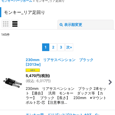
モンキーパーツホーム
>
モンキー_リア足回り
モンキー_リア足回り
表示順変更
閉じる
145
件
表示数
:
1
2
3
次
»
在庫あり
230mm リアサスペンション ブラック
並び順
:
[
2013w
]
5,470
円
(税別)
絞り込む
(
税込
:
6,017
円
)
230mm リアサスペンション ブラック 2本セッ
ト 【適合】 汎用 モンキー ダックス等 【カ
ラー】 ブラック 【長さ】 230mm ※マウント
ボルト芯-芯 【注意事項…
モンキー用 ドリブンスプロケット 40T C-