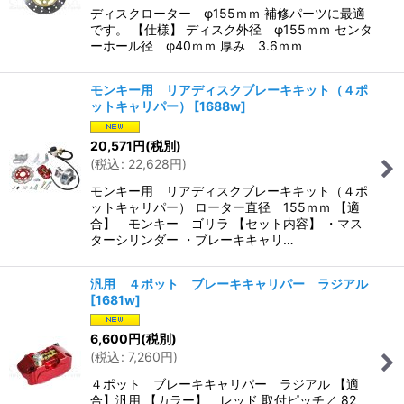
ディスクローター φ155ｍｍ 補修パーツに最適
です。 【仕様】 ディスク外径 φ155ｍｍ センタ
ーホール径 φ40ｍｍ 厚み 3.6ｍｍ
モンキー用 リアディスクブレーキキット（４ポ
ットキャリパー）
[
1688w
]
20,571
円
(税別)
(
税込
:
22,628
円
)
モンキー用 リアディスクブレーキキット（４ポ
ットキャリパー） ローター直径 155ｍｍ 【適
合】 モンキー ゴリラ 【セット内容】 ・マス
ターシリンダー ・ブレーキキャリ…
汎用 ４ポット ブレーキキャリパー ラジアル
[
1681w
]
6,600
円
(税別)
(
税込
:
7,260
円
)
４ポット ブレーキキャリパー ラジアル 【適
合】汎用 【カラー】 レッド 取付ピッチ／ 82