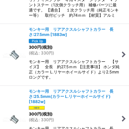
ントステー（1次側クラッチ用） 補修パーツに最
適です。 【適合】 １次クラッチ用（純正モンキ
ー等） 取付ピッチ 約74ｍｍ 【材質】アルミ
モンキー用 リアアクスルシャフトカラー 長
さ:27.5mm
[
1883w
]
300
円
(税別)
(
税込
:
330
円
)
モンキー用 リアアクスルシャフトカラー 【サ
イズ】 全長 約27.5ｍｍ 【注意事項】 ホンダ純
正（カラー L.リヤーホイールサイド）より2.5mm
ロングです。
モンキー用 リアアクスルシャフトカラー 長
さ:25.5mm(カラー L.リヤーホイールサイド)
[
1882w
]
300
円
(税別)
(
税込
:
330
円
)
モンキー用 リアアクスルシャフトカラー 長