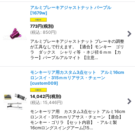
アルミブレーキアジャストナット パープル
[
1679w
]
773
円
(税別)
(
税込
:
850
円
)
アルミブレーキアジャストナット ブレーキの調整
が工具なしで行えます。 【適合】モンキー ゴリ
ラ ダックス シャリィ等 ・ネジ径６ｍｍ 【カ
ラー】パープルアルマイト 【注意…
モンキーリア用カスタム3点セット アルミ16cm
ロンスイ・315ｍｍリアサス・チェーン
[
custom009
]
14,042
円
(税別)
(
税込
:
15,446
円
)
モンキーリア用 カスタム3点セット アルミ16cm
ロンスイ・315ｍｍリアサス・チェーン 【適合】
モンキー・ゴリラ 【セット内容】 ・アルミ製
16cmロングスイングアーム[15…