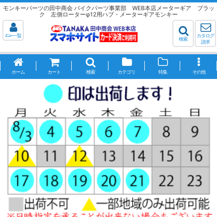
モンキーパーツの田中商会 バイクパーツ事業部 WEB本店メーターギア ブラッ
ク 左側ローターφ12用ハブ・メーターギアモンキー
ﾒﾆｭｰ一覧
カタログ
検索
請求
ホーム
カート
検索
カテゴリ
特集
その他