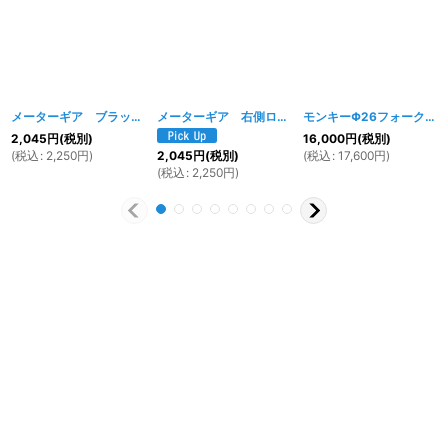
メーターギア ブラック 左側ローターφ10用
[
486w
メーターギア 右側ローターM10用
]
[
1826w
]
モンキーΦ26フォーク用 ワイドステム(左側ローター用)
2,045
円
(税別)
16,000
円
(税別)
(
税込
:
2,250
円
)
(
税込
:
17,600
円
)
2,045
円
(税別)
(
税込
:
2,250
円
)