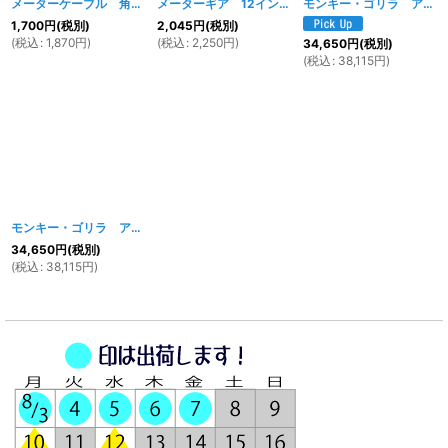
メーターケーブル 角-角型
[
826w 827w 1573w
メーターギア 12インチ モンキー純正ハブ対応
]
モンキー・ゴリラ アルミステムφ31フロントフォークキット シルバー
[
48
1,700
円
(税別)
2,045
円
(税別)
(
税込
:
1,870
円
)
(
税込
:
2,250
円
)
34,650
円
(税別)
(
税込
:
38,115
円
)
モンキー・ゴリラ アルミステムφ31フロントフォークキット ブラック
[
107w
34,650
円
(税別)
(
税込
:
38,115
円
)