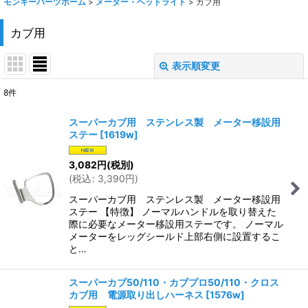
モンキーパーツホーム
>
メーター・ヘッドライト
>
カブ用
カブ用
表示順変更
閉じる
8
件
表示数
:
スーパーカブ用 ステンレス製 メーター移設用
ステー
[
1619w
]
在庫あり
3,082
円
(税別)
並び順
:
(
税込
:
3,390
円
)
スーパーカブ用 ステンレス製 メーター移設用
絞り込む
ステー 【特徴】 ノーマルハンドルを取り替えた
際に必要なメーター移設用ステーです。 ノーマル
メーターをレッグシールド上部右側に設置するこ
と…
スーパーカブ50/110・カブプロ50/110・クロス
カブ用 電源取り出しハーネス
[
1576w
]