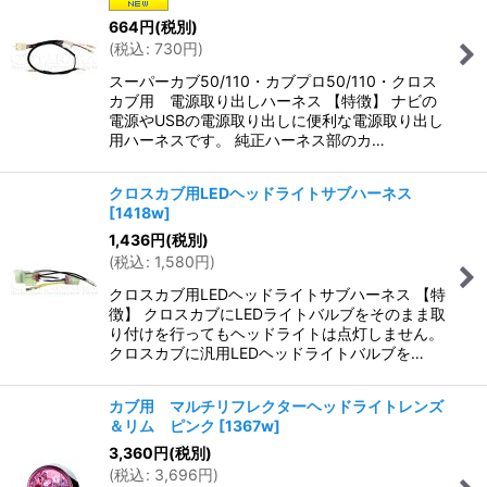
664
円
(税別)
(
税込
:
730
円
)
スーパーカブ50/110・カブプロ50/110・クロス
カブ用 電源取り出しハーネス 【特徴】 ナビの
電源やUSBの電源取り出しに便利な電源取り出し
用ハーネスです。 純正ハーネス部のカ…
クロスカブ用LEDヘッドライトサブハーネス
[
1418w
]
1,436
円
(税別)
(
税込
:
1,580
円
)
クロスカブ用LEDヘッドライトサブハーネス 【特
徴】 クロスカブにLEDライトバルブをそのまま取
り付けを行ってもヘッドライトは点灯しません。
クロスカブに汎用LEDヘッドライトバルブを…
カブ用 マルチリフレクターヘッドライトレンズ
＆リム ピンク
[
1367w
]
3,360
円
(税別)
(
税込
:
3,696
円
)