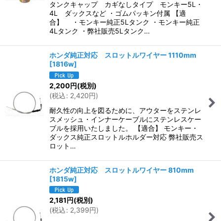
タンクキャップ カギなしタイプ モンキー5L・
4L ダックスなど ・ゴムパッキン付属 【適
合】 ・モンキー純正5Lタンク ・モンキー純正
4Lタンク ・弊社販売5Lタンク…
ホンダ純正対応 スロットルワイヤー 1110mm
[
1816w
]
2,200
円
(税別)
(
税込
:
2,420
円
)
耐久性の向上を図るために、アウターをステンレ
スメッシュ・インナーケーブルにステンレスケー
ブルを採用いたしました。 【適合】 モンキー・
ダックス純正スロットルホルダー対応 弊社販売ス
ロット…
ホンダ純正対応 スロットルワイヤー 810mm
[
1815w
]
2,181
円
(税別)
(
税込
:
2,399
円
)