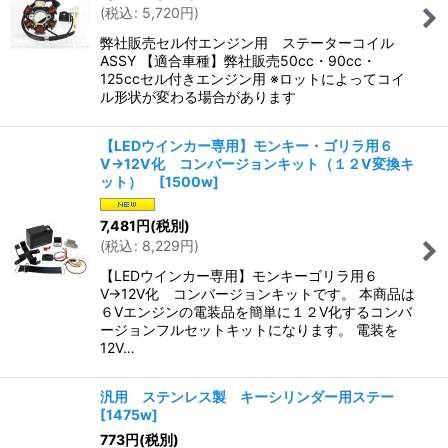
(
税込
:
5,720
円
)
弊社販売セル付エンジン用 ステーターコイル
ASSY 【適合車種】弊社販売50cc・90cc・
125ccセル付きエンジン用 ※ロットによってコイ
ル形状が変わる場合があります
【LEDウインカー専用】モンキー・ゴリラ用６
V→12V化 コンバージョンキット（１２V変換キ
ット）
[
1500w
]
7,481
円
(税別)
(
税込
:
8,229
円
)
【LEDウインカー専用】モンキーゴリラ用６
V→12V化 コンバージョンキットです。 本商品は
６Vエンジンの電装品を簡単に１２V化するコンバ
ージョンフルセットキットになります。 電装を
12V…
汎用 ステンレス製 キーシリンダー用ステー
[
1475w
]
773
円
(税別)