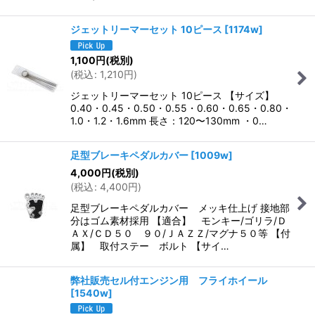
ジェットリーマーセット 10ピース
[
1174w
]
1,100
円
(税別)
(
税込
:
1,210
円
)
ジェットリーマーセット 10ピース 【サイズ】
0.40・0.45・0.50・0.55・0.60・0.65・0.80・
1.0・1.2・1.6mm 長さ：120〜130mm ・0…
足型ブレーキペダルカバー
[
1009w
]
4,000
円
(税別)
(
税込
:
4,400
円
)
足型ブレーキペダルカバー メッキ仕上げ 接地部
分はゴム素材採用 【適合】 モンキー/ゴリラ/Ｄ
ＡＸ/ＣＤ５０ ９０/ＪＡＺＺ/マグナ５０等 【付
属】 取付ステー ボルト 【サイ…
弊社販売セル付エンジン用 フライホイール
[
1540w
]