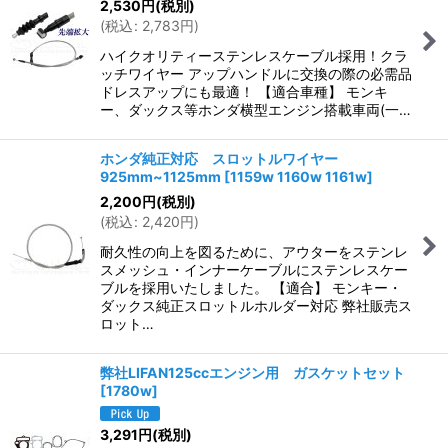
2,530
円
(税別)
(
税込
:
2,783
円
)
ハイクオリティーステンレスケーブル採用！クラ
ッチワイヤー アップハンドルに交換の際の必需品
ドレスアップにも最適！ 【適合車種】 モンキ
ー、ダックス等ホンダ横型エンジン搭載車両(一…
ホンダ純正対応 スロットルワイヤー
925mm~1125mm
[
1159w 1160w 1161w
]
2,200
円
(税別)
(
税込
:
2,420
円
)
耐久性の向上を図るために、アウターをステンレ
スメッシュ・インナーケーブルにステンレスケー
ブルを採用いたしました。 【適合】 モンキー・
ダックス純正スロットルホルダー対応 弊社販売ス
ロット…
弊社LIFAN125ccエンジン用 ガスケットセット
[
1780w
]
3,291
円
(税別)