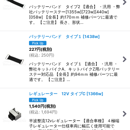
バッテリーバンド タイプ2 【適合】 ・汎用 ・弊
社バッテリーステー[1355w][723w][440w]
[058w] 【全長】約170ｍｍ 補修パーツに最適で
す。 【ご注意】 長さ、形状…
バッテリーバンド タイプ１
[
1438w
]
227
円
(税別)
(
税込
:
250
円
)
バッテリーバンド タイプ１ 【適合】 ・汎用 ・
弊社キットバイクA、キットバイクZ用バッテリー
ステー対応品 【全長】約94ｍｍ 補修パーツに最
適です。 【ご注意】…
レギュレーター 12V タイプC
[
1366w
]
1,540
円
(税別)
(
税込
:
1,694
円
)
半波整流12vレギュレーター 【適合車種】 ４極端
子レギュレーター仕様車両に幅広く使用可能で