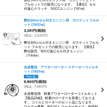
フルセットでの販売になります。 【適合】 セル
付遠心クラッチ 50CCエンジン [191w]
弊社90ccセル付きエンジン用 ガスケットフルセ
ット
[
1937w
]
3,291
円
(税別)
(
税込
:
3,620
円
)
弊社90ccセル付きエンジン用 ガスケットフルセ
ット フルセットでの販売になります。 【適合】
弊社販売 90CC遠心セル付きエンジン
（1144w）
全波整流 アウターローター ステーターコイルキ
ット
[
1931w
]
6,800
円
(税別)
(
税込
:
7,480
円
)
全波整流用 軽量アウターローターコイルキット
【製品詳細】 軽量のローターを装着しておりま
す。 コイルとローターのセット品になります。
ローター重量：約524ｇ ローターサイズ：外径約