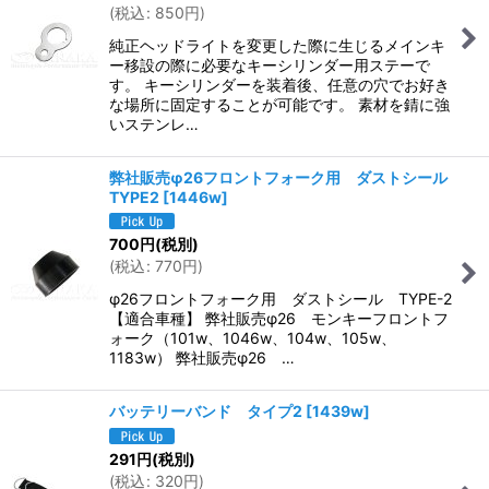
(
税込
:
850
円
)
純正ヘッドライトを変更した際に生じるメインキ
ー移設の際に必要なキーシリンダー用ステーで
す。 キーシリンダーを装着後、任意の穴でお好き
な場所に固定することが可能です。 素材を錆に強
いステンレ…
弊社販売φ26フロントフォーク用 ダストシール
TYPE2
[
1446w
]
700
円
(税別)
(
税込
:
770
円
)
φ26フロントフォーク用 ダストシール TYPE-2
【適合車種】 弊社販売φ26 モンキーフロントフ
ォーク（101w、1046w、104w、105w、
1183w） 弊社販売φ26 …
バッテリーバンド タイプ2
[
1439w
]
291
円
(税別)
(
税込
:
320
円
)