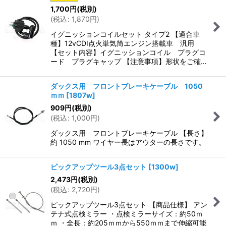
1,700
円
(税別)
(
税込
:
1,870
円
)
イグニッションコイルセット タイプ2 【適合車
種】12vCDI点火単気筒エンジン搭載車 汎用
【セット内容】イグニッションコイル プラグコ
ード プラグキャップ 【注意事項】形状をご確…
ダックス用 フロントブレーキケーブル 1050
ｍｍ
[
1807w
]
909
円
(税別)
(
税込
:
1,000
円
)
ダックス用 フロントブレーキケーブル 【長さ】
約 1050 mm ワイヤー長はアウターの長さです。
ピックアップツール3点セット
[
1300w
]
2,473
円
(税別)
(
税込
:
2,720
円
)
ピックアップツール3点セット 【商品仕様】 アン
テナ式点検ミラー ・点検ミラーサイズ：約50ｍ
ｍ ・全長：約205ｍｍから550ｍｍまで伸縮可能