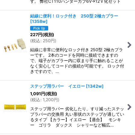
す。 弊社CT110ハンターカブ6V→12Ｖ化セット
結線に便利！ロック付き 250型 2極カプラー
[
1358w
]
227
円
(税別)
(
税込
:
250
円
)
結線に非常に便利なロック付き 250型 2極カプラ
ーです。 2本のコードを同時に接続できますの
で、端子がカプラー内に収まり手に触れることが
なく安心してコードの接続が可能です。 ロック付
きですので、…
ステップ用ラバー イエロー
[
1342w
]
1,091
円
(税別)
(
税込
:
1,200
円
)
ステップ用ラバー 劣化したり、すり減ったステッ
プラバーの交換用 丸い形状のステップが適してい
るタイプ 【カラー】イエロー 【適合】 モンキ
ー ゴリラ ダックス シャリーなど幅広…