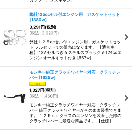
弊社125ccセル付エンジン用 ガスケットセット
[
1380w
]
3,291
円
(税別)
(
税込
:
3,620
円
)
弊社１２５ccセル付エンジン用 ガスケットセッ
ト フルセットでの販売になります。 【適合車
種】 12V セルつき☆ステルスブラック☆124ccエ
ンジン オールキット付き [667w]…
モンキー純正クラッチワイヤー対応 クラッチレ
バー
[
1625w
]
1,327
円
(税別)
(
税込
:
1,460
円
)
モンキー純正クラッチワイヤー対応 クラッチレ
バー 純正クラッチワイヤーがそのまま装着できま
す。 １２５ｃｃクラスのエンジンを装着した際の
クラッチレバーに最適な商品です。 【仕様】 …