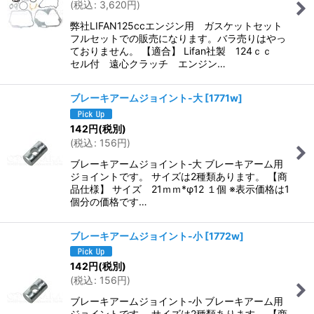
(
税込
:
3,620
円
)
弊社LIFAN125ccエンジン用 ガスケットセット
フルセットでの販売になります。バラ売りはやっ
ておりません。 【適合】 Lifan社製 124ｃｃ
セル付 遠心クラッチ エンジン…
ブレーキアームジョイント-大
[
1771w
]
142
円
(税別)
(
税込
:
156
円
)
ブレーキアームジョイント-大 ブレーキアーム用
ジョイントです。 サイズは2種類あります。 【商
品仕様】 サイズ 21ｍｍ*φ12 １個 ※表示価格は1
個分の価格です…
ブレーキアームジョイント-小
[
1772w
]
142
円
(税別)
(
税込
:
156
円
)
ブレーキアームジョイント-小 ブレーキアーム用
ジョイントです。 サイズは2種類あります。 【商