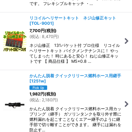
です。 フレキシブルキャッチ ・…
リコイルヘリサートキット ネジ山修正キット
[
TOL-9001
]
7,700
円
(税別)
(
税込
:
8,470
円
)
ネジ山修正 131パケット付 プロ仕様 リコイル
ヘリサートキット バイクメンテナンスに！ やっ
てしまった！ 時にあると安心！ ねじ山修正キッ
トです 【 商品仕様 】 M5×0.8 …
かんたん脱着 クイックリリース燃料ホース用継手
[
1251w
]
1,982
円
(税別)
(
税込
:
2,180
円
)
かんたん脱着 クイックリリース燃料ホース用カッ
プリング（継手） ガソリンタンクを取り外す際に
燃料漏れを起こすことなくエアー継手のように継
手部で切り離すことができます。 継手には漏れを
防止す…