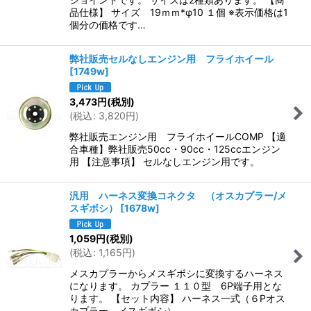
品仕様】 サイズ 19ｍｍ*φ10 １個 ※表示価格は1
個分の価格です…
弊社販売セルなしエンジン用 フライホイール
[
1749w
]
3,473
円
(税別)
(
税込
:
3,820
円
)
弊社販売エンジン用 フライホイールCOMP 【適
合車種】弊社販売50cc・90cc・125ccエンジン
用 【注意事項】 セルなしエンジン用です。
汎用 ハーネス変換コネクタ （オスカプラー/メ
スギボシ）
[
1678w
]
1,059
円
(税別)
(
税込
:
1,165
円
)
メスカプラーからメスギボシに変換するハーネス
になります。 カプラー １１０型 6P端子用とな
ります。 【セット内容】 ハーネス一式（６Pオス
カプラー、メスギボシ）