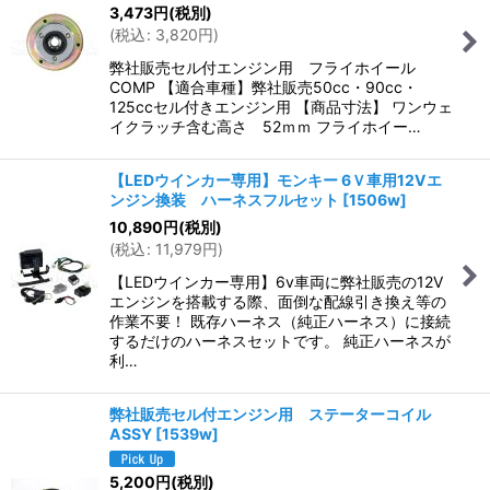
3,473
円
(税別)
(
税込
:
3,820
円
)
弊社販売セル付エンジン用 フライホイール
COMP 【適合車種】弊社販売50cc・90cc・
125ccセル付きエンジン用 【商品寸法】 ワンウェ
イクラッチ含む高さ 52ｍｍ フライホイー…
【LEDウインカー専用】モンキー 6Ｖ車用12Vエ
ンジン換装 ハーネスフルセット
[
1506w
]
10,890
円
(税別)
(
税込
:
11,979
円
)
【LEDウインカー専用】6v車両に弊社販売の12V
エンジンを搭載する際、面倒な配線引き換え等の
作業不要！ 既存ハーネス（純正ハーネス）に接続
するだけのハーネスセットです。 純正ハーネスが
利…
弊社販売セル付エンジン用 ステーターコイル
ASSY
[
1539w
]
5,200
円
(税別)