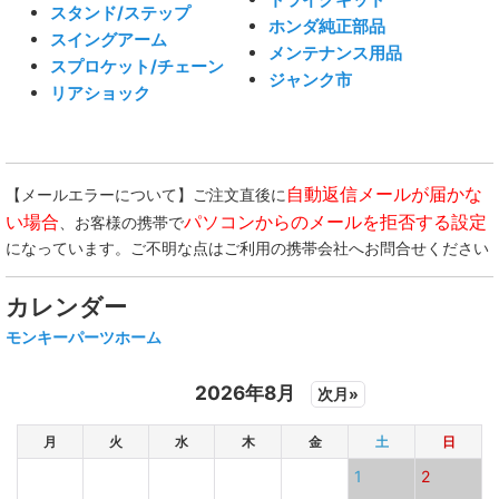
スタンド/ステップ
ホンダ純正部品
スイングアーム
メンテナンス用品
スプロケット/チェーン
ジャンク市
リアショック
自動返信メールが届かな
【メールエラーについて】ご注文直後に
い場合
パソコンからのメールを拒否する設定
、お客様の携帯で
になっています。ご不明な点はご利用の携帯会社へお問合せください
カレンダー
モンキーパーツホーム
2026年8月
次月»
月
火
水
木
金
土
日
1
2