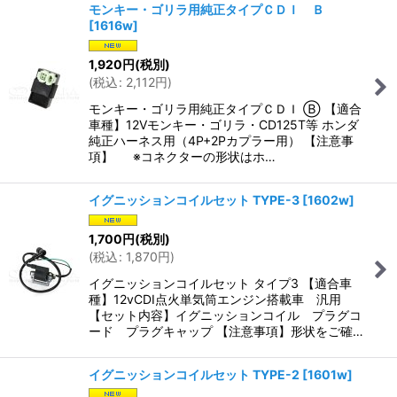
モンキー・ゴリラ用純正タイプＣＤＩ Ｂ
[
1616w
]
1,920
円
(税別)
(
税込
:
2,112
円
)
モンキー・ゴリラ用純正タイプＣＤＩ Ⓑ 【適合
車種】12Vモンキー・ゴリラ・CD125T等 ホンダ
純正ハーネス用（4P+2Pカプラー用） 【注意事
項】 ※コネクターの形状はホ…
イグニッションコイルセット TYPE-3
[
1602w
]
1,700
円
(税別)
(
税込
:
1,870
円
)
イグニッションコイルセット タイプ3 【適合車
種】12vCDI点火単気筒エンジン搭載車 汎用
【セット内容】イグニッションコイル プラグコ
ード プラグキャップ 【注意事項】形状をご確…
イグニッションコイルセット TYPE-2
[
1601w
]