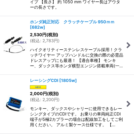
イプ 【長さ】 約 1050 mm ワイヤー長はアウタ
ーの長さです。
ホンダ純正対応 クラッチケーブル 950ｍｍ
[
682w
]
2,530
円
(税別)
(
税込
:
2,783
円
)
ハイクオリティーステンレスケーブル採用！クラ
ッチワイヤー アップハンドルに交換の際の必需品
ドレスアップにも最適！ 【適合車種】 モンキ
ー、ダックス等ホンダ横型エンジン搭載車両(一…
レーシングCDI
[
1805w
]
2,000
円
(税別)
(
税込
:
2,200
円
)
モンキー、ダックスやシャリーに使用できるレー
シングタイプのCDIです。 お乗りの車両純正CDI
端子が5極2カプラーの場合は配線加工をしてご利
用ください。 アルミ製ケース仕様です。 【…