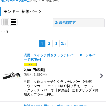
モンキーパーツホーム
>
モンキー_補修パーツ
モンキー_補修パーツ
表示順変更
閉じる
121
件
表示数
:
1
2
3
次
»
在庫あり
汎用 スイッチ付きクラッチレバー B シルバ
並び順
:
ー
[
1978w
]
2,891
円
(税別)
絞り込む
(
税込
:
3,180
円
)
汎用 左側スイッチ付クラッチレバー 【仕様】
・ウインカー ・ライトHI/LO切り替え ・ホーン
・クラッチレバー付 【付属品】 左側グリップ ※付
属のカプラーは9P…
弊社エンジン用シフトポジションセンサー