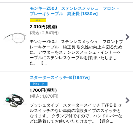
モンキーZ50J ステンレスメッシュ フロント
ブレーキケーブル 純正長
[
1880w
]
2,310
円
(税別)
(
税込
:
2,541
円
)
モンキーZ50J ステンレスメッシュ フロントブ
レーキケーブル 純正長 耐久性の向上を図るため
に、アウターをステンレスメッシュ・インナーケ
ーブルにステンレスケーブルを採用いたしまし
た。 【…
スタータースイッチ-B
[
1847w
]
1,700
円
(税別)
(
税込
:
1,870
円
)
プッシュタイプ スタータースイッチ TYPE-B セ
ルスイッチのない車両の増設タイプのスイッチと
なります。 クランプ付ですので、ハンドルバーな
どに装着してお使いいただけます。 【適合…