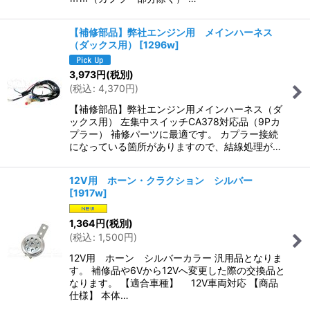
【補修部品】弊社エンジン用 メインハーネス
（ダックス用）
[
1296w
]
3,973
円
(税別)
(
税込
:
4,370
円
)
【補修部品】弊社エンジン用メインハーネス（ダ
ックス用） 左集中スイッチCA378対応品（9Pカ
プラー） 補修パーツに最適です。 カプラー接続
になっている箇所がありますので、結線処理が…
12V用 ホーン・クラクション シルバー
[
1917w
]
1,364
円
(税別)
(
税込
:
1,500
円
)
12V用 ホーン シルバーカラー 汎用品となりま
す。 補修品や6Vから12Vへ変更した際の交換品と
なります。 【適合車種】 12V車両対応 【商品
仕様】 本体…