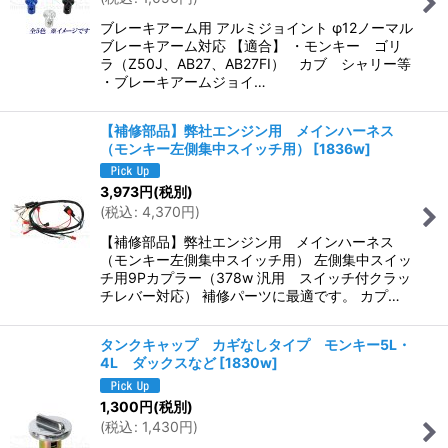
ブレーキアーム用 アルミジョイント φ12ノーマル
ブレーキアーム対応 【適合】 ・モンキー ゴリ
ラ（Z50J、AB27、AB27FI） カブ シャリー等
・ブレーキアームジョイ…
【補修部品】弊社エンジン用 メインハーネス
（モンキー左側集中スイッチ用）
[
1836w
]
3,973
円
(税別)
(
税込
:
4,370
円
)
【補修部品】弊社エンジン用 メインハーネス
（モンキー左側集中スイッチ用） 左側集中スイッ
チ用9Pカプラー（378w 汎用 スイッチ付クラッ
チレバー対応） 補修パーツに最適です。 カプ…
タンクキャップ カギなしタイプ モンキー5L・
4L ダックスなど
[
1830w
]
1,300
円
(税別)
(
税込
:
1,430
円
)