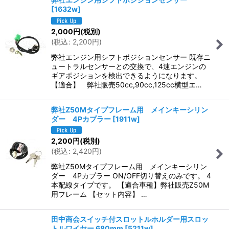
[
1632w
]
2,000
円
(税別)
(
税込
:
2,200
円
)
弊社エンジン用シフトポジションセンサー 既存ニ
ュートラルセンサーとの交換で、4速エンジンの
ギアポジションを検出できるようになります。
【適合】 弊社販売50cc,90cc,125cc横型エ…
弊社Z50Mタイプフレーム用 メインキーシリン
ダー 4Pカプラー
[
1911w
]
2,200
円
(税別)
(
税込
:
2,420
円
)
弊社Z50Mタイプフレーム用 メインキーシリン
ダー 4Pカプラー ON/OFF切り替えのみです。 4
本配線タイプです。 【適合車種】弊社販売Z50M
用フレーム 【セット内容】 …
田中商会スイッチ付スロットルホルダー用スロッ
トルワイヤー 680mm
[
5211w
]