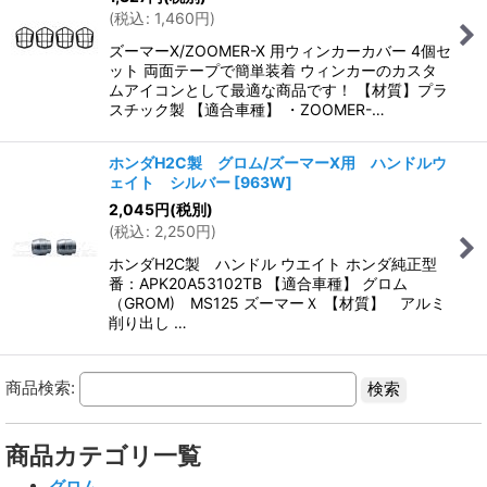
(
税込
:
1,460
円
)
ズーマーX/ZOOMER-X 用ウィンカーカバー 4個セ
ット 両面テープで簡単装着 ウィンカーのカスタ
ムアイコンとして最適な商品です！ 【材質】プラ
スチック製 【適合車種】 ・ZOOMER-…
ホンダH2C製 グロム/ズーマーX用 ハンドルウ
ェイト シルバー
[
963W
]
2,045
円
(税別)
(
税込
:
2,250
円
)
ホンダH2C製 ハンドル ウエイト ホンダ純正型
番：APK20A53102TB 【適合車種】 グロム
（GROM) MS125 ズーマーＸ 【材質】 アルミ
削り出し …
商品検索:
商品カテゴリ一覧
グロム