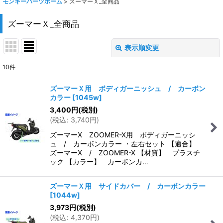
モンキーパーツホーム
>
ズーマーＸ_全商品
ズーマーＸ_全商品
表示順変更
閉じる
10
件
表示数
:
ズーマーＸ用 ボディガーニッシュ / カーボン
カラー
[
1045w
]
在庫あり
3,400
円
(税別)
(
税込
:
3,740
円
)
並び順
:
ズーマーX ZOOMER-X用 ボディガーニッシ
ュ / カーボンカラー ・左右セット 【適合】
絞り込む
ズーマーX / ZOOMER-X 【材質】 プラスチ
ック 【カラー】 カーボンカ…
ズーマーＸ用 サイドカバー / カーボンカラー
[
1044w
]
3,973
円
(税別)
(
税込
:
4,370
円
)