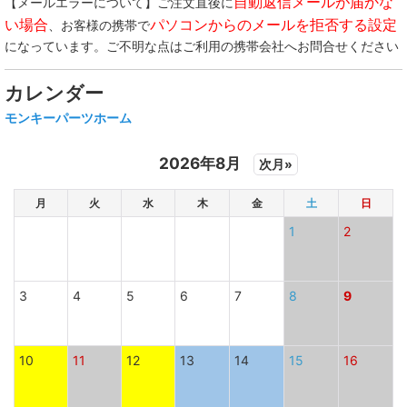
自動返信メールが届かな
【メールエラーについて】ご注文直後に
い場合
パソコンからのメールを拒否する設定
、お客様の携帯で
になっています。ご不明な点はご利用の携帯会社へお問合せください
カレンダー
モンキーパーツホーム
2026年8月
次月»
月
火
水
木
金
土
日
1
2
3
4
5
6
7
8
9
10
11
12
13
14
15
16