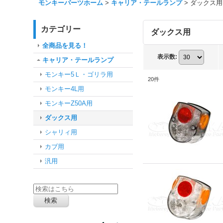
モンキーパーツホーム
>
キャリア・テールランプ
>
ダックス用
カテゴリー
ダックス用
全商品を見る！
表示数
:
キャリア・テールランプ
モンキー5Ｌ・ゴリラ用
20
件
モンキー4L用
モンキーZ50A用
ダックス用
シャリィ用
カブ用
汎用