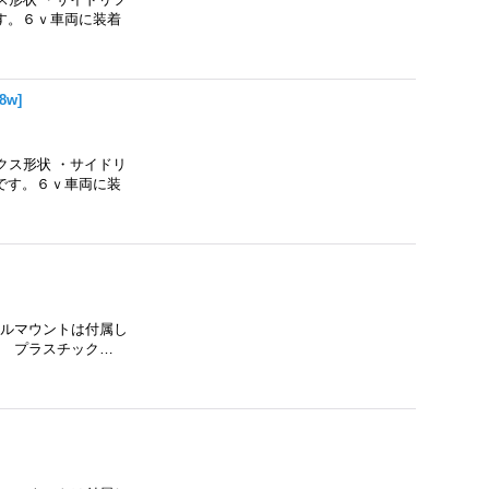
です。６ｖ車両に装着
18w
]
クス形状 ・サイドリ
用です。６ｖ車両に装
ールマウントは付属し
】 プラスチック…