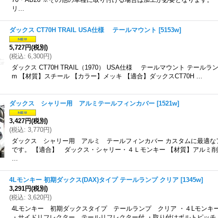
リ…
ダックス CT70H TRAIL USA仕様 テールマウント
[
5153w
]
5,727円
(税別)
(
税込
:
6,300円
)
ダックス CT70H TRAIL（1970） USA仕様 テールマウント テール
m 【材質】スチール 【カラー】メッキ 【適合】ダックスCT70H …
ダックス シャリー用 アルミテールフィンカバー
[
1521w
]
3,427円
(税別)
(
税込
:
3,770円
)
ダックス シャリー用 アルミ テールフィンカバー カスタムに最適な
です。 【適合】 ダックス・シャリー・４Ｌモンキー 【材質】アルミ削
…
4Lモンキー 初期ダックス(DAX)タイプ テールランプ クリア
[
1345w
]
3,291円
(税別)
(
税込
:
3,620円
)
4Lモンキー 初期ダックスタイプ テールランプ クリア ・４Lモンキ
・サイドリフレクター テールリフレクター付 ・取り付けボルトピッチ：