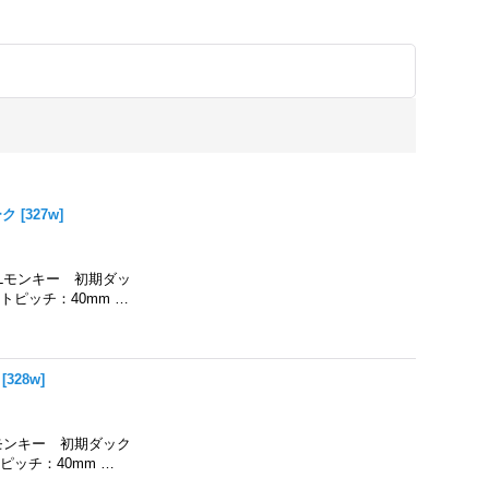
ーク
[
327w
]
Lモンキー 初期ダッ
ピッチ：40mm …
[
328w
]
モンキー 初期ダック
ッチ：40mm …