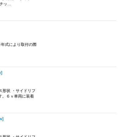
スチッ…
 ※年式により取付の際
w
]
ス形状 ・サイドリフ
です。６ｖ車両に装着
w
]
ス形状 ・サイドリフ