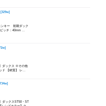
[
329w
]
モンキー 初期ダック
ッチ：40mm …
72w
]
】ダックス ※その他
ド 【材質】 レ…
734w
]
ダックスST50・ST
 【レンズカラー】ク