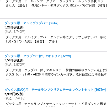
ダックス用 テールランプ クリア ・ダックステールランプ形状 ※テ
ません 【適合】 4Lモンキー・初期ダックス ※12ｖバルブ付属 【材
ダックス用 アルミグラブバー
[
324w
]
5,218円
(税別)
(
税込
:
5,740円
)
ダックス用 アルミグラブバー タンデム時にグリップしやすいバー形状
T50・ST70・AB26 【材質】 アルミ
ダックス用 グラブバー付リアキャリア
[
325w
]
3,518円
(税別)
(
税込
:
3,870円
)
ダックス用 グラブバー付リアキャリア ・荷物の積載やタンデム走行に
クスST50・ST70・AB26 ※装着ウインカー形状、取付位置により接
…
ダックス(DAX)用 テールランプクリア＆テールマウントセット
[
1072w
]
5,995円
(税別)
(
税込
:
6,595円
)
ダックス用 テールランプ＆テールマウントセット ・初期ダックス形状