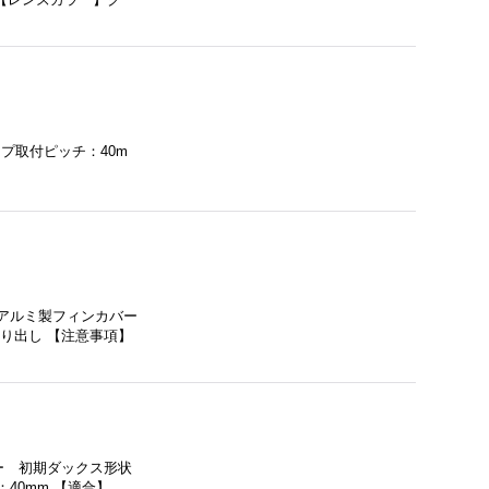
ランプ取付ピッチ：40m
アルミ製フィンカバー
り出し 【注意事項】
ー 初期ダックス形状
40mm 【適合】…