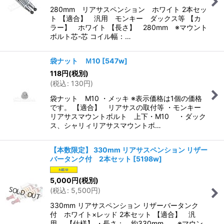
280mm リアサスペンション ホワイト 2本セッ
ト 【適合】 汎用 モンキー ダックス等 【カ
ラー】 ホワイト 【長さ】 280mm ※マウント
ボルト芯-芯 コイル幅：…
袋ナット Ｍ10
[
547w
]
118
円
(税別)
(
税込
:
130
円
)
袋ナット M10 ・メッキ ※表示価格は1個の価格
です。 【適合】 リアサスの取付等 ・モンキー
リアサスマウントボルト 上下・M10 ・ダック
ス、シャリィリアサスマウントボ…
【本数限定】 330mm リアサスペンション リザー
バータンク付 2本セット
[
5198w
]
5,000
円
(税別)
(
税込
:
5,500
円
)
330mm リアサスペンション リザーバータンク
付 ホワイト×レッド 2本セット 【適合】 汎
用 【仕様】 ・長さ： 約330mm ※マウン