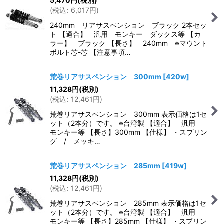
5,470
円
(税別)
(
税込
:
6,017
円
)
240mm リアサスペンション ブラック 2本セッ
ト 【適合】 汎用 モンキー ダックス等 【カ
ラー】 ブラック 【長さ】 240mm ※マウント
ボルト芯-芯 【注意事項…
荒巻リアサスペンション 300mm
[
420w
]
11,328
円
(税別)
(
税込
:
12,461
円
)
荒巻リアサスペンション 300mm 表示価格は1セ
ット（2本分）です。 ※台湾製 【適合】 汎用
モンキー等 【長さ】300mm 【仕様】 ・スプリン
グ / メッキ…
荒巻リアサスペンション 285mm
[
419w
]
11,328
円
(税別)
(
税込
:
12,461
円
)
荒巻リアサスペンション 285mm 表示価格は1セ
ット（2本分）です。 ※台湾製 【適合】 汎用
モンキー等 【長さ】285mm 【仕様】 ・スプリン