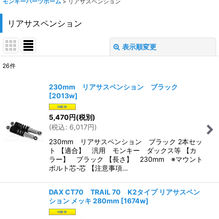
モンキーパーツホーム
>
リアサスペンション
リアサスペンション
表示順変更
閉じる
26
件
表示数
:
230mm リアサスペンション ブラック
[
2013w
]
在庫あり
5,470
円
(税別)
並び順
:
(
税込
:
6,017
円
)
230mm リアサスペンション ブラック 2本セッ
絞り込む
ト 【適合】 汎用 モンキー ダックス等 【カ
ラー】 ブラック 【長さ】 230mm ※マウント
ボルト芯-芯 【注意事項…
DAX CT70 TRAIL 70 K2タイプ リアサスペン
ション メッキ 280mm
[
1674w
]