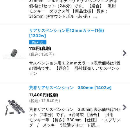
315mm アルミボディリアサスペンション 表示
価格は1セット（2本分）です。 【適合】 汎用
モンキー ダックス等 【商品仕様】 長さ：
315mm（※マウントボルト芯-芯） …
リアサスペンション用12ｍｍカラー(1個)
[
1302w
]
118
円
(税別)
(
税込
:
130
円
)
サスペンション用１２ｍｍカラー ※表示価格は1個
の価格です。 【適合】 弊社販売リアサスペンシ
ョン
荒巻リアサスペンション 330mm
[
1402w
]
11,400
円
(税別)
(
税込
:
12,540
円
)
荒巻リアサスペンション 330mm 表示価格は1セ
ット（2本分）です。 ※台湾製 【適合】 汎用
モンキー等 【長さ】330mm 【仕様】 ・スプリン
グ / メッキ ・5段階プリロード調…