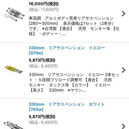
16,000
円
(税別)
(
税込
:
17,600
円
)
車高調 アルミボディ荒巻リアサスペンション
[280〜300mm] 表示価格は1セット（2本分）
です。 ※台湾製 【適合】 汎用 モンキー等 【仕
様】 ・ボディー：…
330mm リアサスペンション イエロー
[
979w
]
5,873
円
(税別)
(
税込
:
6,460
円
)
330mm リアサスペンション イエロー 2本セッ
ト ・５段階プリロード調整可 【適合】 汎用
モンキー ダックス等 【カラー】 イエロー
【長さ】 330mm ※マウン…
330mm リアサスペンション ホワイト
[
740w
]
5,873
円
(税別)
(
税込
:
6,460
円
)