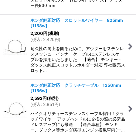
ー長930ｍｍ
ホンダ純正対応 スロットルワイヤー 825mm
[
1158w
]
2,200
円
(税別)
(
税込
:
2,420
円
)
耐久性の向上を図るために、アウターをステンレ
スメッシュ・インナーケーブルにステンレスケー
ブルを採用いたしました。 【適合】 モンキー・
ダックス純正スロットルホルダー対応 弊社販売ス
ロット…
ホンダ純正対応 クラッチケーブル 1250mm
[
1156w
]
2,592
円
(税別)
(
税込
:
2,851
円
)
ハイクオリティーステンレスケーブル採用！クラ
ッチワイヤー アップハンドルに交換の際の必需品
ドレスアップにも最適！ 【適合車種】 モンキ
ー、ダックス等ホンダ横型エンジン搭載車両(一…