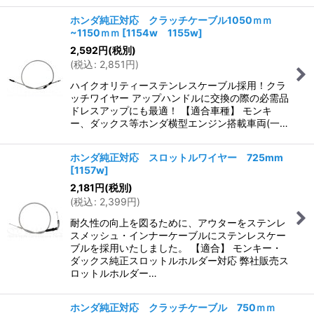
ホンダ純正対応 クラッチケーブル1050ｍｍ
~1150ｍｍ
[
1154w 1155w
]
2,592
円
(税別)
(
税込
:
2,851
円
)
ハイクオリティーステンレスケーブル採用！クラ
ッチワイヤー アップハンドルに交換の際の必需品
ドレスアップにも最適！ 【適合車種】 モンキ
ー、ダックス等ホンダ横型エンジン搭載車両(一…
ホンダ純正対応 スロットルワイヤー 725mm
[
1157w
]
2,181
円
(税別)
(
税込
:
2,399
円
)
耐久性の向上を図るために、アウターをステンレ
スメッシュ・インナーケーブルにステンレスケー
ブルを採用いたしました。 【適合】 モンキー・
ダックス純正スロットルホルダー対応 弊社販売ス
ロットルホルダー…
ホンダ純正対応 クラッチケーブル 750ｍｍ