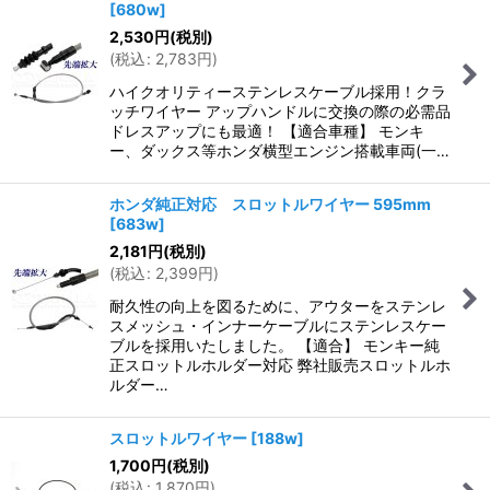
[
680w
]
2,530
円
(税別)
(
税込
:
2,783
円
)
ハイクオリティーステンレスケーブル採用！クラ
ッチワイヤー アップハンドルに交換の際の必需品
ドレスアップにも最適！ 【適合車種】 モンキ
ー、ダックス等ホンダ横型エンジン搭載車両(一…
ホンダ純正対応 スロットルワイヤー 595mm
[
683w
]
2,181
円
(税別)
(
税込
:
2,399
円
)
耐久性の向上を図るために、アウターをステンレ
スメッシュ・インナーケーブルにステンレスケー
ブルを採用いたしました。 【適合】 モンキー純
正スロットルホルダー対応 弊社販売スロットルホ
ルダー…
スロットルワイヤー
[
188w
]
1,700
円
(税別)
(
税込
:
1,870
円
)