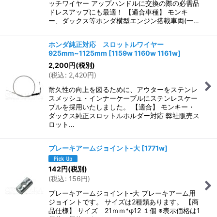
ッチワイヤー アップハンドルに交換の際の必需品
ドレスアップにも最適！ 【適合車種】 モンキ
ー、ダックス等ホンダ横型エンジン搭載車両(一…
ホンダ純正対応 スロットルワイヤー
925mm~1125mm
[
1159w 1160w 1161w
]
2,200
円
(税別)
(
税込
:
2,420
円
)
耐久性の向上を図るために、アウターをステンレ
スメッシュ・インナーケーブルにステンレスケー
ブルを採用いたしました。 【適合】 モンキー・
ダックス純正スロットルホルダー対応 弊社販売ス
ロット…
ブレーキアームジョイント-大
[
1771w
]
142
円
(税別)
(
税込
:
156
円
)
ブレーキアームジョイント-大 ブレーキアーム用
ジョイントです。 サイズは2種類あります。 【商
品仕様】 サイズ 21ｍｍ*φ12 １個 ※表示価格は1