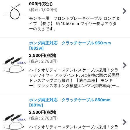
909
円
(税別)
(
税込
:
1,000
円
)
モンキー用 フロントブレーキケーブル ロングタ
イプ 【長さ】 約 1050 mm ワイヤー長はアウタ
ーの長さです。
ホンダ純正対応 クラッチケーブル 950ｍｍ
[
682w
]
2,530
円
(税別)
(
税込
:
2,783
円
)
ハイクオリティーステンレスケーブル採用！クラ
ッチワイヤー アップハンドルに交換の際の必需品
ドレスアップにも最適！ 【適合車種】 モンキ
ー、ダックス等ホンダ横型エンジン搭載車両(一…
ホンダ純正対応 クラッチケーブル 850mm
[
681w
]
2,530
円
(税別)
(
税込
:
2,783
円
)
ハイクオリティーステンレスケーブル採用！クラ