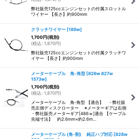
弊社販売125ccエンジンセットの付属スロットル
ワイヤー 【長さ】約900mm
クラッチワイヤー
[
189w
]
1,700
円
(税別)
(
税込
:
1,870
円
)
弊社販売125ccエンジンセットの付属クラッチワ
イヤー 【長さ】約900mm
メーターケーブル 角-角型
[
826w 827w
1573w
]
1,700
円
(税別)
(
税込
:
1,870
円
)
メーターケーブル 角-角型 【適合】 ・弊社販
売左側ディスクローター ※メーターギアは右側
・弊社販売メーターギア[486ｗ]適合 【ケーブル
先端寸法】 約2.6mm×約2.6m…
メーターケーブル (角-割) 純正ハブ対応
[
828w