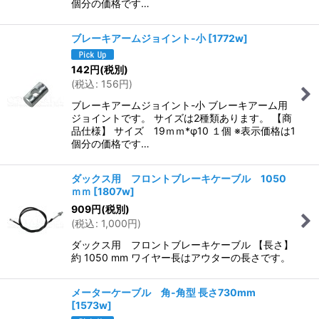
個分の価格です…
ブレーキアームジョイント-小
[
1772w
]
142
円
(税別)
(
税込
:
156
円
)
ブレーキアームジョイント-小 ブレーキアーム用
ジョイントです。 サイズは2種類あります。 【商
品仕様】 サイズ 19ｍｍ*φ10 １個 ※表示価格は1
個分の価格です…
ダックス用 フロントブレーキケーブル 1050
ｍｍ
[
1807w
]
909
円
(税別)
(
税込
:
1,000
円
)
ダックス用 フロントブレーキケーブル 【長さ】
約 1050 mm ワイヤー長はアウターの長さです。
メーターケーブル 角-角型 長さ730mm
[
1573w
]