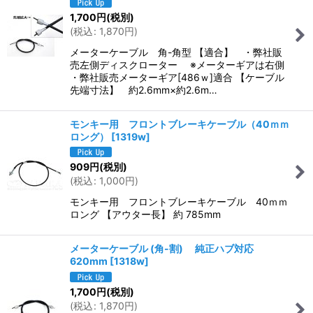
1,700
円
(税別)
(
税込
:
1,870
円
)
メーターケーブル 角-角型 【適合】 ・弊社販
売左側ディスクローター ※メーターギアは右側
・弊社販売メーターギア[486ｗ]適合 【ケーブル
先端寸法】 約2.6mm×約2.6m…
モンキー用 フロントブレーキケーブル（40ｍｍ
ロング）
[
1319w
]
909
円
(税別)
(
税込
:
1,000
円
)
モンキー用 フロントブレーキケーブル 40ｍｍ
ロング 【アウター長】 約 785mm
メーターケーブル (角-割) 純正ハブ対応
620mm
[
1318w
]
1,700
円
(税別)
(
税込
:
1,870
円
)