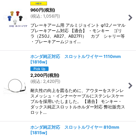
960
円
(税別)
(
税込
:
1,056
円
)
ブレーキアーム用 アルミジョイント φ12ノーマル
ブレーキアーム対応 【適合】 ・モンキー ゴリ
ラ（Z50J、AB27、AB27FI） カブ シャリー等
・ブレーキアームジョイ…
ホンダ純正対応 スロットルワイヤー 1110mm
[
1816w
]
2,200
円
(税別)
(
税込
:
2,420
円
)
耐久性の向上を図るために、アウターをステンレ
スメッシュ・インナーケーブルにステンレスケー
ブルを採用いたしました。 【適合】 モンキー・
ダックス純正スロットルホルダー対応 弊社販売ス
ロット…
ホンダ純正対応 スロットルワイヤー 810mm
[
1815w
]