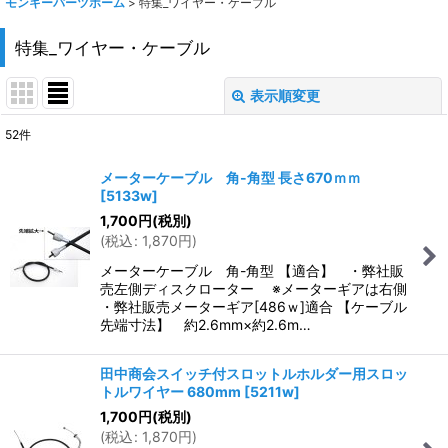
モンキーパーツホーム
>
特集_ワイヤー・ケーブル
特集_ワイヤー・ケーブル
表示順変更
閉じる
52
件
表示数
:
メーターケーブル 角-角型 長さ670ｍｍ
[
5133w
]
在庫あり
1,700
円
(税別)
(
税込
:
1,870
円
)
並び順
:
メーターケーブル 角-角型 【適合】 ・弊社販
売左側ディスクローター ※メーターギアは右側
絞り込む
・弊社販売メーターギア[486ｗ]適合 【ケーブル
先端寸法】 約2.6mm×約2.6m…
田中商会スイッチ付スロットルホルダー用スロッ
トルワイヤー 680mm
[
5211w
]
1,700
円
(税別)
(
税込
:
1,870
円
)