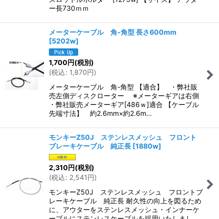
ー長730ｍｍ
メーターケーブル 角-角型 長さ600mm
[
5202w
]
1,700
円
(税別)
(
税込
:
1,870
円
)
メーターケーブル 角-角型 【適合】 ・弊社販
売左側ディスクローター ※メーターギアは右側
・弊社販売メーターギア[486ｗ]適合 【ケーブル
先端寸法】 約2.6mm×約2.6m…
モンキーZ50J ステンレスメッシュ フロント
ブレーキケーブル 純正長
[
1880w
]
2,310
円
(税別)
(
税込
:
2,541
円
)
モンキーZ50J ステンレスメッシュ フロントブ
レーキケーブル 純正長 耐久性の向上を図るため
に、アウターをステンレスメッシュ・インナーケ
ーブルにステンレスケーブルを採用いたしまし