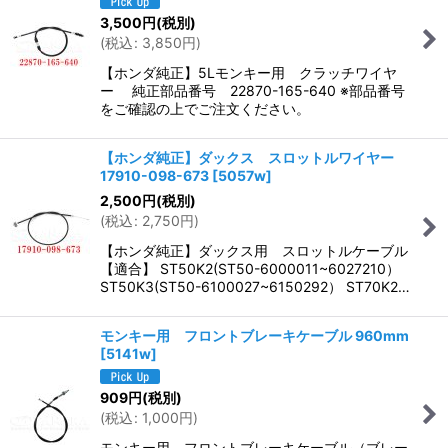
3,500
円
(税別)
(
税込
:
3,850
円
)
【ホンダ純正】5Lモンキー用 クラッチワイヤ
ー 純正部品番号 22870-165-640 ※部品番号
をご確認の上でご注文ください。
【ホンダ純正】ダックス スロットルワイヤー
17910-098-673
[
5057w
]
2,500
円
(税別)
(
税込
:
2,750
円
)
【ホンダ純正】ダックス用 スロットルケーブル
【適合】 ST50K2(ST50-6000011~6027210）
ST50K3(ST50-6100027~6150292） ST70K2…
モンキー用 フロントブレーキケーブル 960mm
[
5141w
]
909
円
(税別)
(
税込
:
1,000
円
)
モンキー用 フロントブレーキケーブル（ブレー