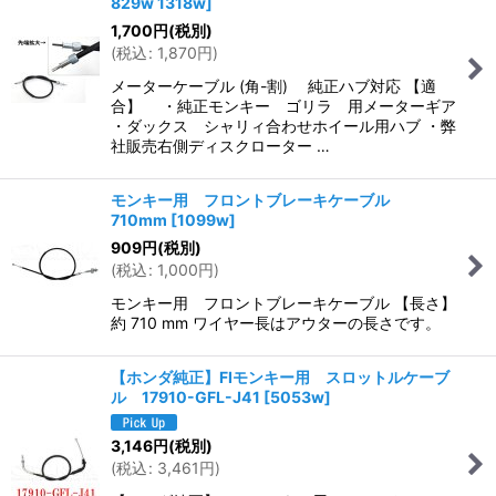
829w 1318w
]
1,700
円
(税別)
(
税込
:
1,870
円
)
メーターケーブル (角-割) 純正ハブ対応 【適
合】 ・純正モンキー ゴリラ 用メーターギア
・ダックス シャリィ合わせホイール用ハブ ・弊
社販売右側ディスクローター …
モンキー用 フロントブレーキケーブル
710mm
[
1099w
]
909
円
(税別)
(
税込
:
1,000
円
)
モンキー用 フロントブレーキケーブル 【長さ】
約 710 mm ワイヤー長はアウターの長さです。
【ホンダ純正】FIモンキー用 スロットルケーブ
ル 17910-GFL-J41
[
5053w
]
3,146
円
(税別)
(
税込
:
3,461
円
)