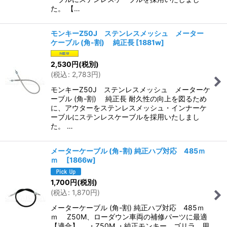
た。 【…
モンキーZ50J ステンレスメッシュ メーター
ケーブル (角-割) 純正長
[
1881w
]
2,530
円
(税別)
(
税込
:
2,783
円
)
モンキーZ50J ステンレスメッシュ メーターケ
ーブル (角-割) 純正長 耐久性の向上を図るため
に、アウターをステンレスメッシュ・インナーケ
ーブルにステンレスケーブルを採用いたしまし
た。 …
メーターケーブル (角-割) 純正ハブ対応 485ｍ
ｍ
[
1866w
]
1,700
円
(税別)
(
税込
:
1,870
円
)
メーターケーブル (角-割) 純正ハブ対応 485ｍ
ｍ Z50M、ローダウン車両の補修パーツに最適
【適合】 ・Z50M ・純正モンキー ゴリラ 用