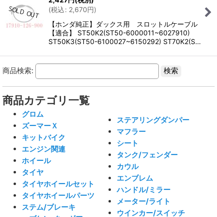
(
税込
:
2,670
円
)
【ホンダ純正】ダックス用 スロットルケーブル
【適合】 ST50K2(ST50-6000011~6027910)
ST50K3(ST50-6100027~6150292) ST70K2(S…
商品検索:
商品カテゴリ一覧
グロム
ステアリングダンパー
ズーマーＸ
マフラー
キットバイク
シート
エンジン関連
タンク/フェンダー
ホイール
カウル
タイヤ
エンブレム
タイヤホイールセット
ハンドル/ミラー
タイヤホイールパーツ
メーター/ライト
ステム/ブレーキ
ウインカー/スイッチ