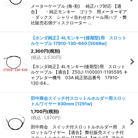
メーターケーブル (角-割) 純正ハブ対応 【適
合】 ・純正モンキー ゴリラ 用メーターギア
・ダックス シャリィ合わせホイール用ハブ ・弊
社販売右側ディスクローター …
【ホンダ純正】4Lモンキー(後期型)用 スロット
ルケーブル 17910-130-640
[
5068w
]
2,300
円
(税別)
(
税込
:
2,530
円
)
【ホンダ純正】4Lモンキー(後期型)用 スロット
ルケーブル 【適合】 Z50J-1100001-1195595 キ
ャブレター機号 03A 純正部品番号 17910-
130-64…
田中商会スイッチ付スロットルホルダー用スロッ
トルワイヤー 930mm
[
1291w
]
1,700
円
(税別)
(
税込
:
1,870
円
)
田中商会 スイッチ付スロットルホルダー用 ス
ロットルワイヤー 【適合】 弊社販売スイッチ付
スロットルホルダー [1275w] 【サイズ】 アウタ