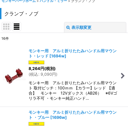
モンキーパーツホーム
>
ハンドル・ミラー
>
クランプ・ノブ
クランプ・ノブ
表示順変更
閉じる
16
件
表示数
:
モンキー用 アルミ折りたたみハンドル用マウン
ト・レッド
[
1694w
]
在庫あり
8,264
円
(税別)
並び順
:
(
税込
:
9,090
円
)
モンキー用 アルミ折りたたみハンドル用マウン
絞り込む
ト 取付ピッチ：100ｍｍ 【カラー】レッド 【適
合】 モンキー 12Vダックス（AB26） ※6Vゴ
リラ不可 ・モンキー純正ハンド…
モンキー用 アルミ折りたたみハンドル用マウン
ト ・ブルー
[
1696w
]