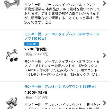
モンキー用 ノーマルタイプハンドルマウント
研磨処理済み 本商品はアルミ素材を磨いて作って
おります。アルミ素材の独特の風合いがあります
が、研磨剤などで研磨することでもっと素材に光
沢がでます。ご自…
モンキー用 ノーマルタイプハンドルマウント＆
ノブ
[
1010w
]
2,200
円
(税別)
(
税込
:
2,420
円
)
モンキー用 ノーマルタイプハンドルマウント＆
ノブ ・５Lモンキー純正ハンドル、12vダックス
（AB26）等の折りたたみ式ハンドル用マウント
・５Lモンキー純正ハンドル、12vダックス（AB…
モンキー用 アルミハンドルマウント
[
389ｗ
]
4,100
円
(税別)
(
税込
:
4,510
円
)
モンキー用 アルミハンドルマウント ・折りたた
み式のハンドルをバーハンドルに交換する際に最