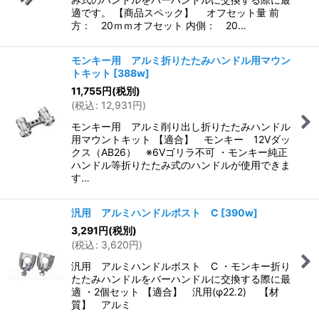
適です。 【商品スペック】 オフセット量 前
方： 20ｍｍオフセット 内側： 20…
モンキー用 アルミ折りたたみハンドル用マウン
トキット
[
388w
]
11,755
円
(税別)
(
税込
:
12,931
円
)
モンキー用 アルミ削り出し折りたたみハンドル
用マウントキット 【適合】 モンキー 12Vダッ
クス（AB26） ※6Vゴリラ不可 ・モンキー純正
ハンドル等折りたたみ式のハンドルが使用できま
す…
汎用 アルミハンドルポスト C
[
390w
]
3,291
円
(税別)
(
税込
:
3,620
円
)
汎用 アルミハンドルポスト C ・モンキー折り
たたみハンドルをバーハンドルに交換する際に最
適 ・2個セット 【適合】 汎用(φ22.2) 【材
質】 アルミ