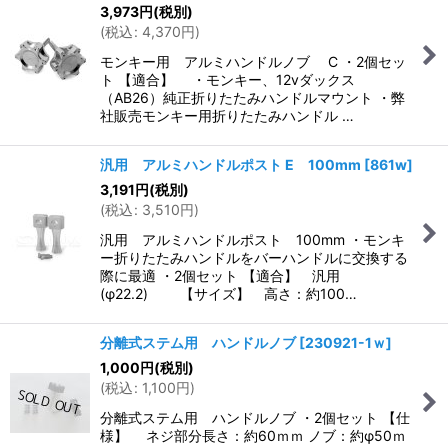
3,973
円
(税別)
(
税込
:
4,370
円
)
モンキー用 アルミハンドルノブ C ・2個セッ
ト 【適合】 ・モンキー、12vダックス
（AB26）純正折りたたみハンドルマウント ・弊
社販売モンキー用折りたたみハンドル …
汎用 アルミハンドルポスト E 100mm
[
861w
]
3,191
円
(税別)
(
税込
:
3,510
円
)
汎用 アルミハンドルポスト 100mm ・モンキ
ー折りたたみハンドルをバーハンドルに交換する
際に最適 ・2個セット 【適合】 汎用
(φ22.2) 【サイズ】 高さ：約100…
分離式ステム用 ハンドルノブ
[
230921-1ｗ
]
1,000
円
(税別)
(
税込
:
1,100
円
)
分離式ステム用 ハンドルノブ ・2個セット 【仕
様】 ネジ部分長さ：約60ｍｍ ノブ：約φ50ｍ