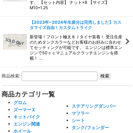
す。 【セット内容】 ナット×8 【サイズ】
M10*1.25
【2023年~2024年生産分は完売しました】カス
タマイズ自由！カスタムトライク
新登場！フロント極太８Ｊタイヤ装着！ 受注生産
のためタンクカラーなどお客様のお好みに合わせ
てセッティングが可能です。 エンジンは標準エン
ジンで50ｃｃマニュアルクラッチエンジンを搭
載！ …
商品検索:
商品カテゴリ一覧
グロム
ステアリングダンパー
ズーマーＸ
マフラー
キットバイク
シート
エンジン関連
タンク/フェンダー
ホイール