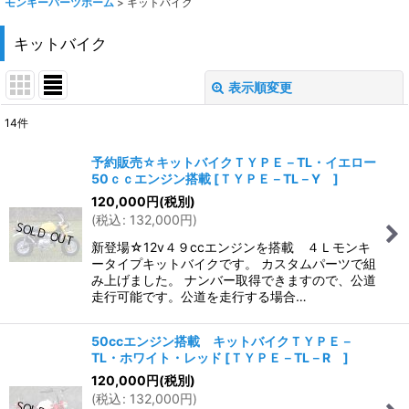
モンキーパーツホーム
>
キットバイク
キットバイク
表示順変更
閉じる
14
件
サブカテゴリ
:
予約販売☆キットバイクＴＹＰＥ－TL・イエロー
50ｃｃエンジン搭載
[
ＴＹＰＥ－TL－Y
]
表示数
:
120,000
円
(税別)
(
税込
:
132,000
円
)
在庫あり
新登場☆12v４９ccエンジンを搭載 ４Ｌモンキ
ータイプキットバイクです。 カスタムパーツで組
並び順
:
み上げました。 ナンバー取得できますので、公道
走行可能です。公道を走行する場合…
絞り込む
50ccエンジン搭載 キットバイクＴＹＰＥ－
TL・ホワイト・レッド
[
ＴＹＰＥ－TL－R
]
120,000
円
(税別)
(
税込
:
132,000
円
)