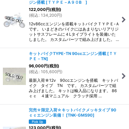
ジン搭載
[
ＴＹＰＥ－A９０B
]
122,000
円
(税別)
(
税込
:
134,200
円
)
12v86ccエンジンを搭載キットバイクＴＹＰＥ-Ａ
です。 いまどきのバイクにはあまりないリアリジ
ットサスフレームに４Lタイプライトを装備いた
しました。 カスタムパーツで組み上げました。 …
キットバイクTYPE-TN 90ccエンジン搭載
[
ＴＹ
ＰＥ－TN
]
96,000
円
(税別)
(
税込
:
105,600
円
)
最新入荷☆12v 90ccエンジンを搭載 キットバ
イク タイプ TN です。 カスタムパーツで組
み上げました。 キットは輸入品になります。 86
ｃｃ ４速マニュアル クラッチ採用 …
完売☆限定入荷☆キットバイクメッキタイプ 90
ｃｃエンジン装備！
[
TNK-GMS90
]
123,000
円
(税別)