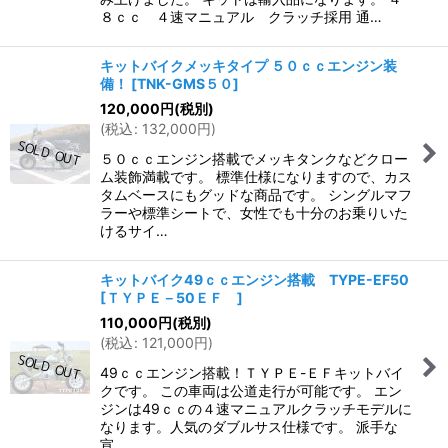
８ｃｃ ４速マニュアル クラッチ採用 通…
キットバイクメッキタイプ ５０ｃｃエンジン装
備！
[
TNK-GMS５０
]
120,000
円
(税別)
(
税込
:
132,000
円
)
５０ｃｃエンジン搭載でメッキタンクなどクロー
ム装飾満載です。 標準仕様になりますので、カス
タムベースにもグッドな商品です。 シングルマフ
ラーや標準シートで、女性でも十分のお乗りいた
けるサイ…
キットバイク49ｃｃエンジン搭載 TYPE-EF50
[
ＴＹＰＥ－50ＥＦ
]
110,000
円
(税別)
(
税込
:
121,000
円
)
49ｃｃエンジン搭載！ＴＹＰＥ-ＥＦキットバイ
クです。 この車両は公道走行が可能です。 エン
ジンは49ｃｃの４速マニュアルクラッチモデルに
なります。人気のダブルサス仕様です。 派手な
宣…