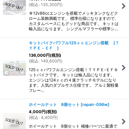
(
税込
:
135,300
円
)
☆12v86ccエンジンを搭載でメッキタンクなどク
ローム装飾満載です。 標準仕様になりますので、
カスタムベースにもグッドな商品です。 キットは
輸入品になります。 シングルマフラーや標準シ…
キットバイクパワフル125ｃｃエンジン搭載
[
Ｔ
ＹＰＥ－ＥＦ
]
136,000
円
(税別)
(
税込
:
149,600
円
)
125ｃｃパワフルエンジン搭載！ＴＹＰＥ-ＥＦキ
ットバイクです。 キットは輸入品になります。
エンジンは124ｃｃの４速クラッチモデルになり
ます。人気のダブルサス仕様です。 アルミ製軽量
フレー…
ホイールナット 8個セット
[
repair-096w
]
4,000
円
(税別)
(
税込
:
4,400
円
)
ホイールナット 8個セット 補修パーツに最適で