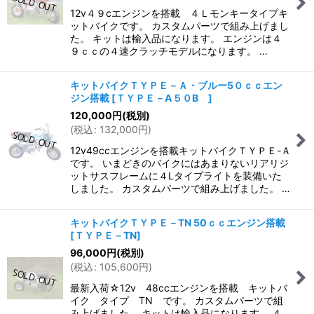
12v４９cエンジンを搭載 ４Ｌモンキータイプキ
ットバイクです。 カスタムパーツで組み上げまし
た。 キットは輸入品になります。 エンジンは４
９ｃｃの４速クラッチモデルになります。 …
キットバイクＴＹＰＥ－Ａ・ブルー5０ｃｃエン
ジン搭載
[
ＴＹＰＥ－A５０B
]
120,000
円
(税別)
(
税込
:
132,000
円
)
12v49ccエンジンを搭載キットバイクＴＹＰＥ-Ａ
です。 いまどきのバイクにはあまりないリアリジ
ットサスフレームに４Lタイプライトを装備いた
しました。 カスタムパーツで組み上げました。 …
キットバイクＴＹＰＥ－TN 50ｃｃエンジン搭載
[
ＴＹＰＥ－TN
]
96,000
円
(税別)
(
税込
:
105,600
円
)
最新入荷☆12v 48ccエンジンを搭載 キットバ
イク タイプ TN です。 カスタムパーツで組
み上げました。 キットは輸入品になります。 ４