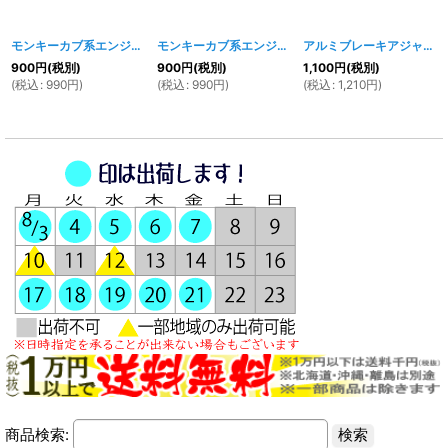
モンキーカブ系エンジン用アルミ製 ドレンボルト
モンキーカブ系エンジン用アルミ製 ドレンボルト ゴールド
[
1370w 1371w 1372w 137
アルミブレーキアジャストナット TYPE-C レッド
900
円
(税別)
900
円
(税別)
1,100
円
(税別)
(
税込
:
990
円
)
(
税込
:
990
円
)
(
税込
:
1,210
円
)
商品検索: