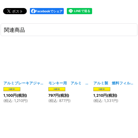
Facebookでシェア
関連商品
アルミブレーキアジャストナット TYPE-C シルバー
モンキー用 アルミ ピボットカバー
[
1860w
]
[
1568w/1569
アルミ製 燃料フィルター ブラック
1,100
円
(税別)
797
円
(税別)
1,210
円
(税別)
(
税込
:
1,210
円
)
(
税込
:
877
円
)
(
税込
:
1,331
円
)