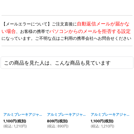
自動返信メールが届かな
【メールエラーについて】ご注文直後に
い場合
パソコンからのメールを拒否する設定
、お客様の携帯で
になっています。ご不明な点はご利用の携帯会社へお問合せください
この商品を見た人は、こんな商品も見ています
アルミブレーキアジャストナット TYPE-C レッド
アルミブレーキアジャストナット
[
1863w
]
[
533w 534w 535
アルミブレーキアジャストナット TYPE-C ブルー
1,100
円
(税別)
809
円
(税別)
1,100
円
(税別)
(
税込
:
1,210
円
)
(
税込
:
890
円
)
(
税込
:
1,210
円
)