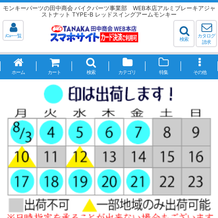
モンキーパーツの田中商会 バイクパーツ事業部 WEB本店アルミブレーキアジャ
ストナット TYPE-B レッドスイングアームモンキー
ﾒﾆｭｰ一覧
カタログ
検索
請求
ホーム
カート
検索
カテゴリ
特集
その他