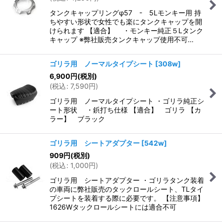
タンクキャップリングφ57 - 5Lモンキー用 持
ちやすい形状で女性でも楽にタンクキャップを開
けられます 【適合】 ・モンキー純正５Lタンク
キャップ ※弊社販売タンクキャップ使用不可…
ゴリラ用 ノーマルタイプシート
[
308w
]
6,900
円
(税別)
(
税込
:
7,590
円
)
ゴリラ用 ノーマルタイプシート ・ゴリラ純正シ
ート形状 ・鋲打ち仕様 【適合】 ゴリラ 【カ
ラー】 ブラック
ゴリラ用 シートアダプター
[
542w
]
909
円
(税別)
(
税込
:
1,000
円
)
ゴリラ用 シートアダプター ・ゴリラタンク装着
の車両に弊社販売のタックロールシート、TLタイ
プシートを装着する際に必要です。 【注意事項】
1626Wタックロールシートには適合不可