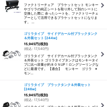
ファクトリーチェア ブラケットセット モンキー
やゴリラの純正シートを取り外して別のシートに
交換した際に 余ったシートを、ファクトリーチェ
アーとして活用できるブラケットセットになりま
す。 …
ゴリラタイプ サイドデカール付ブラックタンク
＆外装セット
[
244w
]
15,945
円
(税別)
(
税込
:
17,540
円
)
ゴリラタイプ サイドデカール付ブラックタンク
＆外装セット ゴリラタイプタンクはモンキータイ
プに比べ容量が約８０％UP！ロングツーリングな
どに最適です。 【適合】 モンキー ゴリラ ※
モン…
ゴリラタイプ ブラックタンク＆外装セット
[
246w
]
15,945
円
(税別)
(
税込
:
17,540
円
)
ゴリラタイプ ブラックタンク＆外装セット ゴリ