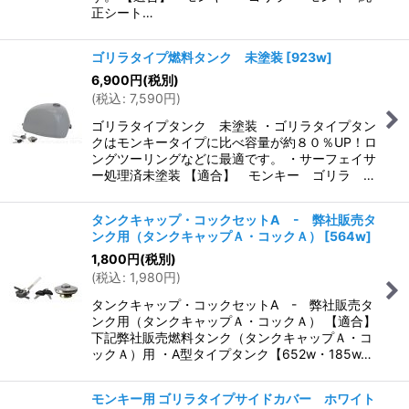
正シート…
ゴリラタイプ燃料タンク 未塗装
[
923w
]
6,900
円
(税別)
(
税込
:
7,590
円
)
ゴリラタイプタンク 未塗装 ・ゴリラタイプタン
クはモンキータイプに比べ容量が約８０％UP！ロ
ングツーリングなどに最適です。 ・サーフェイサ
ー処理済未塗装 【適合】 モンキー ゴリラ …
タンクキャップ・コックセットA - 弊社販売タ
ンク用（タンクキャップＡ・コックＡ）
[
564w
]
1,800
円
(税別)
(
税込
:
1,980
円
)
タンクキャップ・コックセットA - 弊社販売タ
ンク用（タンクキャップＡ・コックＡ） 【適合】
下記弊社販売燃料タンク（タンクキャップＡ・コ
ックＡ）用 ・A型タイプタンク【652w・185w…
モンキー用 ゴリラタイプサイドカバー ホワイト