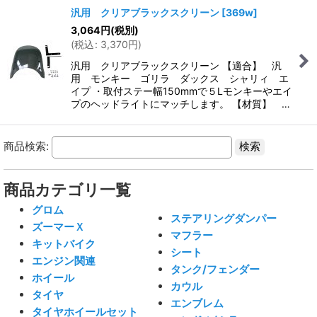
汎用 クリアブラックスクリーン
[
369w
]
3,064
円
(税別)
(
税込
:
3,370
円
)
汎用 クリアブラックスクリーン 【適合】 汎
用 モンキー ゴリラ ダックス シャリィ エ
イプ ・取付ステー幅150mmで５Lモンキーやエイ
プのヘッドライトにマッチします。 【材質】 …
商品検索:
商品カテゴリ一覧
グロム
ステアリングダンパー
ズーマーＸ
マフラー
キットバイク
シート
エンジン関連
タンク/フェンダー
ホイール
カウル
タイヤ
エンブレム
タイヤホイールセット