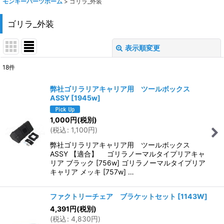
モンキーパーツホーム
>
ゴリラ_外装
ゴリラ_外装
表示順変更
閉じる
18
件
表示数
:
弊社ゴリラリアキャリア用 ツールボックス
ASSY
[
1945w
]
在庫あり
1,000
円
(税別)
並び順
:
(
税込
:
1,100
円
)
弊社ゴリラリアキャリア用 ツールボックス
絞り込む
ASSY 【適合】 ゴリラノーマルタイプリアキャ
リア ブラック [756w] ゴリラノーマルタイプリア
キャリア メッキ [757w] …
ファクトリーチェア ブラケットセット
[
1143W
]
4,391
円
(税別)
(
税込
:
4,830
円
)