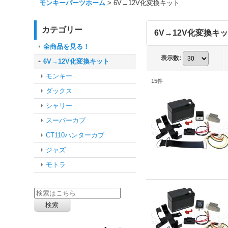
モンキーパーツホーム
>
6V→12V化変換キット
カテゴリー
6V→12V化変換キ
全商品を見る！
表示数
:
6V→12V化変換キット
モンキー
15
件
ダックス
シャリー
スーパーカブ
CT110ハンターカブ
ジャズ
モトラ