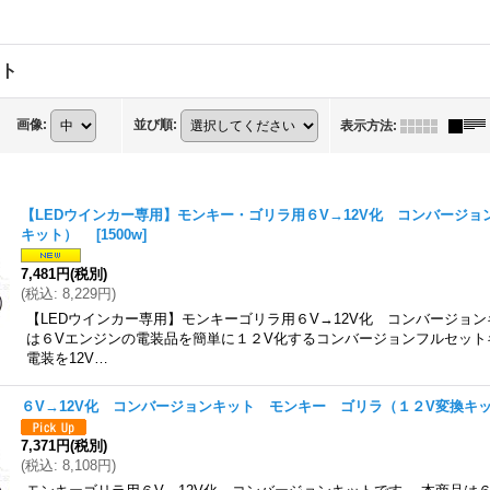
ット
画像
:
並び順
:
表示方法
:
【LEDウインカー専用】モンキー・ゴリラ用６V→12V化 コンバージョ
キット）
[
1500w
]
7,481円
(税別)
(
税込
:
8,229円
)
【LEDウインカー専用】モンキーゴリラ用６V→12V化 コンバージョン
は６Vエンジンの電装品を簡単に１２V化するコンバージョンフルセット
電装を12V…
６V→12V化 コンバージョンキット モンキー ゴリラ（１２V変換
7,371円
(税別)
(
税込
:
8,108円
)