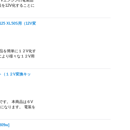
６Vエンジンの電装品
を12V化することに
 XL50S用（12V変
装品を簡単に１２V化す
により様々な１２V用
ト（１２V変換キッ
です。 本商品は６V
になります。 電装を
809w
]