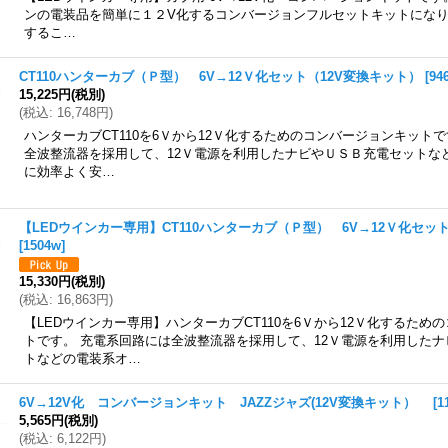
ンの電装品を簡単に１２V化するコンバージョンフルセットキットになりま
するこ…
CT110ハンターカブ（Ｐ型） 6V→12Ｖ化セット（12V変換キット）
[
94
15,225円
(税別)
(
税込
:
16,748円
)
ハンターカブCT110を6Ｖから12Ｖ化するためのコンバージョンキット
全波整流器を採用して、12Ｖ電源を利用したナビやＵＳＢ充電セットな
に効率よく安…
【LEDウインカー専用】CT110ハンターカブ（Ｐ型） 6V→12Ｖ化セッ
[
1504w
]
15,330円
(税別)
(
税込
:
16,863円
)
【LEDウインカー専用】ハンターカブCT110を6Ｖから12Ｖ化するため
トです。 充電系回路には全波整流器を採用して、12Ｖ電源を利用した
トなどの電装系オ…
6V→12V化 コンバージョンキット JAZZジャズ(12V変換キット）
[
1
5,565円
(税別)
(
税込
:
6,122円
)