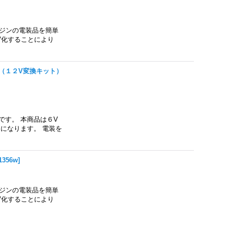
ンジンの電装品を簡単
V化することにより
ト（１２V変換キット）
です。 本商品は６V
になります。 電装を
1356w
]
ンジンの電装品を簡単
V化することにより