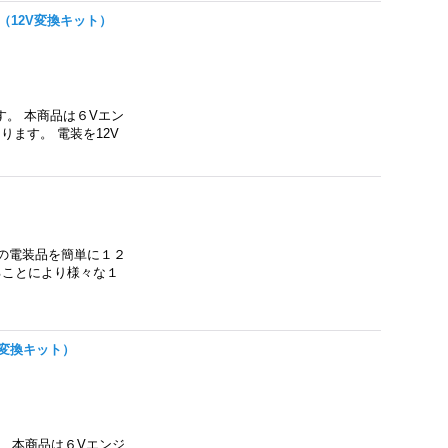
ト（12V変換キット）
す。 本商品は６Vエン
ます。 電装を12V
ンの電装品を簡単に１２
ることにより様々な１
2V変換キット）
。 本商品は６Vエンジ