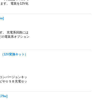
す。 電装を12V化
6w
]
です。 充電系回路には
どの電装系オプション
ト（12V変換キット）
のコンバージョンキッ
ナビやＵＳＢ充電セッ
179w
]