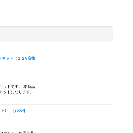
ンキット（１２V変換
キットです。 本商品
キットになります。
キット）
[
765w
]