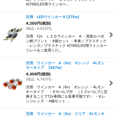
※[766]LED用ウインカー…
汎用 LEDウインカー A
[
375w
]
4,200
円
(税別)
(
税込
:
4,620
円
)
汎用 12v ＬＥＤウインカー A ・背面カーボ
ン柄プリント ・4個セット ・本体／プラスチック
・レンズ／プラスチック ※[766]LED用ウインカー
リレーをご使用くだ…
汎用 ウインカー A（6v) オレンジ 4Lモン
キータイプ
[
467w
]
4,309
円
(税別)
(
税込
:
4,740
円
)
汎用 ウインカー A（6v) オレンジ ・4Lモン
キータイプ ・６Vバルブ付 （１２vバルブに交
換することで12v車両にも装着可能です） ・オレ
ンジレンズ ・4個セット …
汎用 ウインカー A（6v) クリア 4Lモンキ