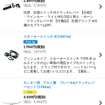
2,891
円
(税別)
(
税込
:
3,180
円
)
汎用 左側スイッチ付クラッチレバー 【仕様】
・ウインカー ・ライトHI/LO切り替え ・ホーン
・クラッチレバー付 【付属品】 左側グリップ ※付
属のカプラーは9P…
スタータースイッチ-B
[
1847w
]
1,700
円
(税別)
(
税込
:
1,870
円
)
プッシュタイプ スタータースイッチ TYPE-B セ
ルスイッチのない車両の増設タイプのスイッチと
なります。 クランプ付ですので、ハンドルバーな
どに装着してお使いいただけます。 【適合…
モンキー用 アルミ製 ブレーキ&クラッチレバ
ーセット
[
1794w
]
3,509
円
(税別)
(
税込
:
3,860
円
)