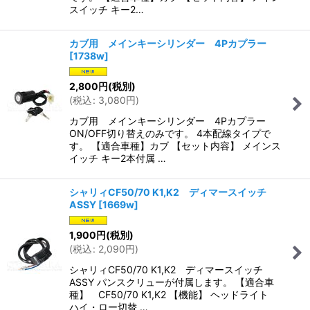
スイッチ キー2…
カブ用 メインキーシリンダー 4Pカプラー
[
1738w
]
2,800
円
(税別)
(
税込
:
3,080
円
)
カブ用 メインキーシリンダー 4Pカプラー
ON/OFF切り替えのみです。 4本配線タイプで
す。 【適合車種】カブ 【セット内容】 メインス
イッチ キー2本付属 …
シャリィCF50/70 K1,K2 ディマースイッチ
ASSY
[
1669w
]
1,900
円
(税別)
(
税込
:
2,090
円
)
シャリィCF50/70 K1,K2 ディマースイッチ
ASSY パンスクリューが付属します。 【適合車
種】 CF50/70 K1,K2 【機能】 ヘッドライト
ハイ・ロー切替 …