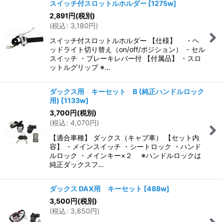
スイッチ付スロットルホルダー
[
1275w
]
2,891
円
(税別)
(
税込
:
3,180
円
)
スイッチ付スロットルホルダー 【仕様】 ・ヘ
ッドライト切り替え（on/off/ポジション） ・セル
スイッチ ・ブレーキレバー付 【付属品】 ・スロ
ットルグリップ ※…
ダックス用 キーセット B (純正ハンドルロック
用)
[
1133w
]
3,700
円
(税別)
(
税込
:
4,070
円
)
【適合車種】 ダックス（キャブ車） 【セット内
容】 ・メインスイッチ ・シートロック ・ハンド
ルロック ・メインキー×２ ※ハンドルロックは
純正ダックスフ…
ダックス DAX用 キーセット
[
488w
]
3,500
円
(税別)
(
税込
:
3,850
円
)