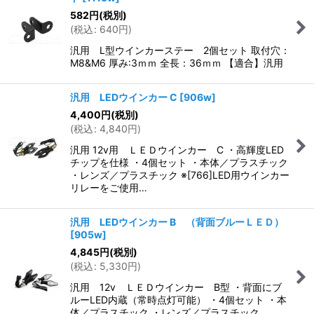
582
円
(税別)
(
税込
:
640
円
)
汎用 L型ウインカーステー 2個セット 取付穴：
M8&M6 厚み:3ｍｍ 全長：36ｍｍ 【適合】汎用
汎用 LEDウインカー C
[
906w
]
4,400
円
(税別)
(
税込
:
4,840
円
)
汎用 12v用 ＬＥＤウインカー C ・高輝度LED
チップを仕様 ・4個セット ・本体／プラスチック
・レンズ／プラスチック ※[766]LED用ウインカー
リレーをご使用…
汎用 LEDウインカー B （背面ブルーＬＥＤ）
[
905w
]
4,845
円
(税別)
(
税込
:
5,330
円
)
汎用 12v ＬＥＤウインカー B型 ・背面にブ
ルーLED内蔵（常時点灯可能） ・4個セット ・本
体／プラスチック ・レンズ／プラスチック