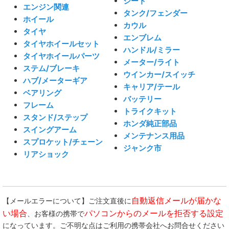
シート
エンジン関連
タンク/フェンダー
ホイール
カウル
タイヤ
エンブレム
タイヤホイールセット
ハンドル/ミラー
タイヤホイールパーツ
メーター/ライト
ステム/ブレーキ
ウインカー/スイッチ
ハブ/メーターギア
キャリア/テール
ベアリング
バッテリー
フレーム
トライクキット
スタンド/ステップ
ホンダ純正部品
スイングアーム
メンテナンス用品
スプロケット/チェーン
ジャンク市
リアショック
自動返信メールが届かな
【メールエラーについて】ご注文直後に
い場合
パソコンからのメールを拒否する設定
、お客様の携帯で
になっています。ご不明な点はご利用の携帯会社へお問合せください