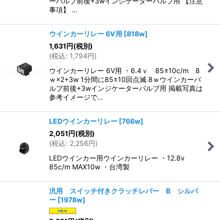
ーバルブ前後+3wインジケーターバルブ用 【注意
事項】 …
ウインカーリレー 6V用
[
818w
]
1,631
円
(税別)
(
税込
:
1,794
円
)
ウインカーリレー 6V用 ・6.4ｖ 85±10c/m 8
ｗ×2+3w 1分間に85±10回点滅 8ｗウインカーバ
ルブ前後+3wインジケーターバルブ用 掲載写真は
参考イメージで…
LEDウインカーリレー
[
766w
]
2,051
円
(税別)
(
税込
:
2,256
円
)
LEDウインカー用ウインカーリレー ・12.8v
85c/m MAX10w ・台湾製
汎用 スイッチ付きクラッチレバー B シルバ
ー
[
1978w
]