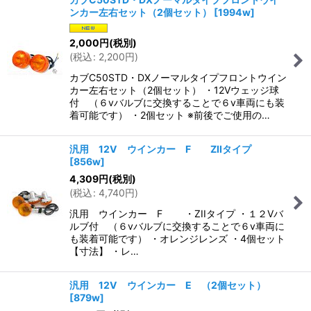
ンカー左右セット（2個セット）
[
1994w
]
2,000
円
(税別)
(
税込
:
2,200
円
)
カブC50STD・DXノーマルタイプフロントウイン
カー左右セット（2個セット） ・12Vウェッジ球
付 （６vバルブに交換することで６v車両にも装
着可能です） ・2個セット ※前後でご使用の…
汎用 12V ウインカー F ZIIタイプ
[
856w
]
4,309
円
(税別)
(
税込
:
4,740
円
)
汎用 ウインカー F ・ZIIタイプ ・１２Vバ
ルブ付 （６vバルブに交換することで６v車両に
も装着可能です） ・オレンジレンズ ・4個セット
【寸法】 ・レ…
汎用 12V ウインカー E （2個セット）
[
879w
]