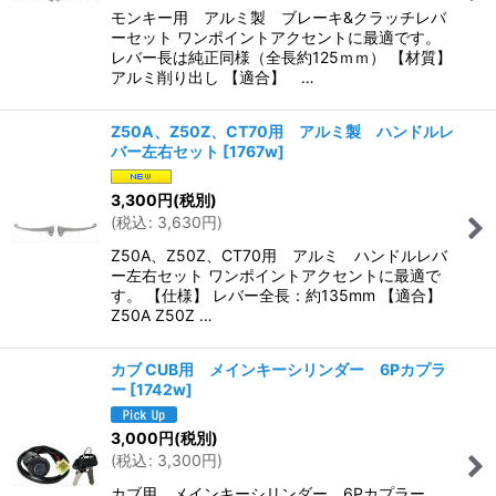
モンキー用 アルミ製 ブレーキ&クラッチレバ
ーセット ワンポイントアクセントに最適です。
レバー長は純正同様（全長約125ｍｍ） 【材質】
アルミ削り出し 【適合】 …
Z50A、Z50Z、CT70用 アルミ製 ハンドルレ
バー左右セット
[
1767w
]
3,300
円
(税別)
(
税込
:
3,630
円
)
Z50A、Z50Z、CT70用 アルミ ハンドルレバ
ー左右セット ワンポイントアクセントに最適で
す。 【仕様】 レバー全長：約135mm 【適合】
Z50A Z50Z …
カブ CUB用 メインキーシリンダー 6Pカプラ
ー
[
1742w
]
3,000
円
(税別)
(
税込
:
3,300
円
)
カブ用 メインキーシリンダー 6Pカプラー