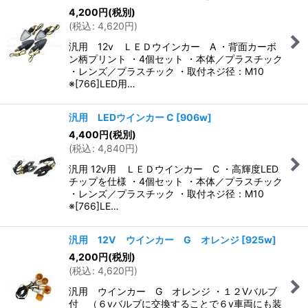
4,200
円
(税別)
(
税込
:
4,620
円
)
汎用 12v ＬＥＤウインカー A ・背面カーボ
ン柄プリント ・4個セット ・本体／プラスチック
・レンズ／プラスチック ・取付ネジ径：M10
※[766]LED用…
汎用 LEDウインカー C
[
906w
]
4,400
円
(税別)
(
税込
:
4,840
円
)
汎用 12v用 ＬＥＤウインカー C ・高輝度LED
チップを仕様 ・4個セット ・本体／プラスチック
・レンズ／プラスチック ・取付ネジ径：M10
※[766]LE…
汎用 12V ウインカー G オレンジ
[
925w
]
4,200
円
(税別)
(
税込
:
4,620
円
)
汎用 ウインカー G オレンジ ・１２Vバルブ
付 （６vバルブに交換することで６v車両にも装