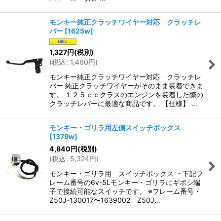
モンキー純正クラッチワイヤー対応 クラッチレ
バー
[
1625w
]
1,327
円
(税別)
(
税込
:
1,460
円
)
モンキー純正クラッチワイヤー対応 クラッチレ
バー 純正クラッチワイヤーがそのまま装着できま
す。 １２５ｃｃクラスのエンジンを装着した際の
クラッチレバーに最適な商品です。 【仕様】 …
モンキー・ゴリラ用左側スイッチボックス
[
1379w
]
4,840
円
(税別)
(
税込
:
5,324
円
)
モンキー・ゴリラ用 スイッチボックス ・下記フ
レーム番号の6v-5Lモンキー・ゴリラにギボシ端
子で接続可能なスイッチです。 ※フレーム番号・
Z50J-130017〜1639002 Z50J…