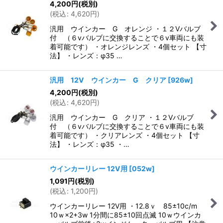
4,200
円
(税別)
(
税込
:
4,620
円
)
汎用 ウインカー G オレンジ ・１２Vバルブ
付 （６vバルブに交換することで６v車両にも装
着可能です） ・オレンジレンズ ・4個セット 【寸
法】 ・レンズ：φ35 …
汎用 12V ウインカー G クリア
[
926w
]
4,200
円
(税別)
(
税込
:
4,620
円
)
汎用 ウインカー G クリア ・１２Vバルブ
付 （６vバルブに交換することで６v車両にも装
着可能です） ・クリアレンズ ・4個セット 【寸
法】 ・レンズ：φ35 ・…
ウインカーリレー 12V用
[
052w
]
1,091
円
(税別)
(
税込
:
1,200
円
)
ウインカーリレー 12V用 ・12.8ｖ 85±10c/m
10ｗ×2+3w 1分間に85±10回点滅 10ｗウインカ