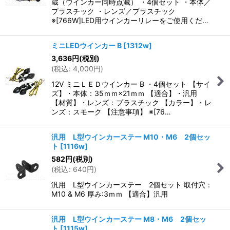
蔵（ウインカー同時点滅） ・4個セット ・本体／
プラスチック ・レンズ／プラスチック
※[766W]LED用ウインカーリレーをご使用くだ…
ミニLEDウインカー B
[
1312w
]
3,636
円
(税別)
(
税込
:
4,000
円
)
12V ミニＬＥＤウインカー B ・4個セット 【サイ
ズ】・本体：35ｍｍ×21ｍｍ 【適合】・汎用
【材質】・レンズ：プラスチック 【カラー】・レ
ンズ：スモーク 【注意事項】 ※[76…
汎用 L型ウインカーステー M10・M6 2個セッ
ト
[
1116w
]
582
円
(税別)
(
税込
:
640
円
)
汎用 L型ウインカーステー 2個セット 取付穴：
M10 & M6 厚み:3ｍｍ 【適合】汎用
汎用 L型ウインカーステー M8・M6 2個セッ
ト
[
1115w
]