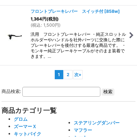
フロントブレーキレバー スイッチ付
[
858w
]
1,364
円
(税別)
(
税込
:
1,500
円
)
汎用 フロントブレーキレバー ・純正スロットル
ホルダーやハンドルを社外パーツに交換した際に
ブレーキレバーを後付けする最適な商品です。 ・
モンキー純正ブレーキケーブルがそのまま装着で
きます。…
1
2
次
»
商品検索:
商品カテゴリ一覧
グロム
ステアリングダンパー
ズーマーＸ
マフラー
キットバイク