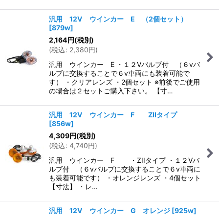
汎用 12V ウインカー E （2個セット）
[
879w
]
2,164
円
(税別)
(
税込
:
2,380
円
)
汎用 ウインカー E ・１２Vバルブ付 （６vバ
ルブに交換することで６v車両にも装着可能で
す） ・クリアレンズ ・2個セット ※前後でご使用
の場合は２セットご購入下さい。 【寸…
汎用 12V ウインカー F ZIIタイプ
[
856w
]
4,309
円
(税別)
(
税込
:
4,740
円
)
汎用 ウインカー F ・ZIIタイプ ・１２Vバ
ルブ付 （６vバルブに交換することで６v車両に
も装着可能です） ・オレンジレンズ ・4個セット
【寸法】 ・レ…
汎用 12V ウインカー G オレンジ
[
925w
]