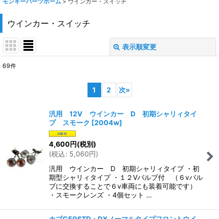
モンキーパーツホーム
>
ウインカー・スイッチ
ウインカー・スイッチ
表示順変更
閉じる
69
件
サブカテゴリ
:
1
2
次
»
表示数
:
汎用 12V ウインカー D 初期シャリィタイ
プ スモーク
[
2004w
]
在庫あり
4,600
円
(税別)
並び順
:
(
税込
:
5,060
円
)
汎用 ウインカー D 初期シャリィタイプ ・初
絞り込む
期型シャリィタイプ ・１２Vバルブ付 （６vバル
ブに交換することで６v車両にも装着可能です）
・スモークレンズ ・4個セット …
カブC50STD・DXノーマルタイプフロントウイ