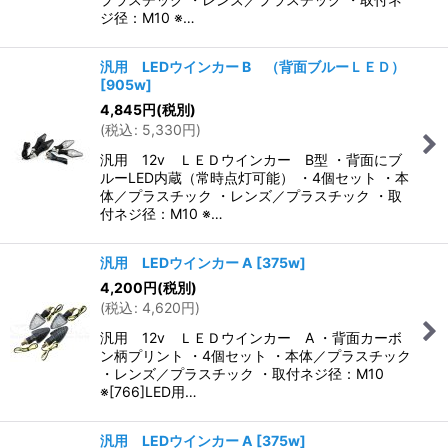
ジ径：M10 ※…
汎用 LEDウインカー B （背面ブルーＬＥＤ）
[
905w
]
4,845
円
(税別)
(
税込
:
5,330
円
)
汎用 12v ＬＥＤウインカー B型 ・背面にブ
ルーLED内蔵（常時点灯可能） ・4個セット ・本
体／プラスチック ・レンズ／プラスチック ・取
付ネジ径：M10 ※…
汎用 LEDウインカー A
[
375w
]
4,200
円
(税別)
(
税込
:
4,620
円
)
汎用 12v ＬＥＤウインカー A ・背面カーボ
ン柄プリント ・4個セット ・本体／プラスチック
・レンズ／プラスチック ・取付ネジ径：M10
※[766]LED用…
汎用 LEDウインカー A
[
375w
]