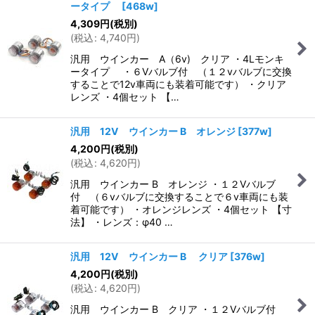
ータイプ
[
468w
]
4,309
円
(税別)
(
税込
:
4,740
円
)
汎用 ウインカー A（6v) クリア ・4Lモンキ
ータイプ ・６Vバルブ付 （１２vバルブに交換
することで12v車両にも装着可能です） ・クリア
レンズ ・4個セット 【…
汎用 12V ウインカー B オレンジ
[
377w
]
4,200
円
(税別)
(
税込
:
4,620
円
)
汎用 ウインカー B オレンジ ・１２Vバルブ
付 （６vバルブに交換することで６v車両にも装
着可能です） ・オレンジレンズ ・4個セット 【寸
法】 ・レンズ：φ40 …
汎用 12V ウインカー B クリア
[
376w
]
4,200
円
(税別)
(
税込
:
4,620
円
)
汎用 ウインカー B クリア ・１２Vバルブ付