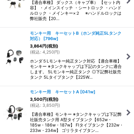
【適合車種】 ダックス（キャブ車） 【セット内
容】 ・メインスイッチ ・シートロック ・ハンド
ルロック ・メインキー×２ ※ハンドルロックは
弊社販売【20…
モンキー用 キーセットB（ホンダ純正5Lタンク
対応）
[
796w
]
3,864
円
(税別)
(
税込
:
4,250
円
)
ホンダ５Lモンキー純正タンク対応 【適合車種】
モンキー ※タンクキャップは下記のタンクに適合
します。 5Lモンキー純正タンク ◎下記弊社販売
タンク 5Lタイプタンク【225W…
モンキー用 キーセットA
[
041w
]
3,500
円
(税別)
(
税込
:
3,850
円
)
【適合車種】モンキー ※タンクキャップは下記弊
社販売タンク用 A型タイプタンク【652w・
185w・186w・187w】 FIタイプタンク【232w・
233w・234w】 ゴリラタイプタン…