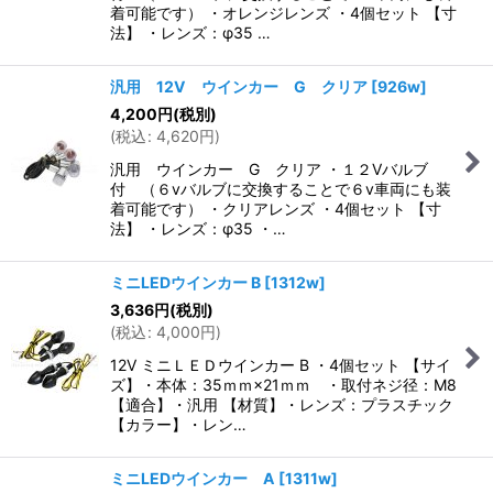
着可能です） ・オレンジレンズ ・4個セット 【寸
法】 ・レンズ：φ35 …
汎用 12V ウインカー G クリア
[
926w
]
4,200
円
(税別)
(
税込
:
4,620
円
)
汎用 ウインカー G クリア ・１２Vバルブ
付 （６vバルブに交換することで６v車両にも装
着可能です） ・クリアレンズ ・4個セット 【寸
法】 ・レンズ：φ35 ・…
ミニLEDウインカー B
[
1312w
]
3,636
円
(税別)
(
税込
:
4,000
円
)
12V ミニＬＥＤウインカー B ・4個セット 【サイ
ズ】・本体：35ｍｍ×21ｍｍ ・取付ネジ径：M8
【適合】・汎用 【材質】・レンズ：プラスチック
【カラー】・レン…
ミニLEDウインカー A
[
1311w
]