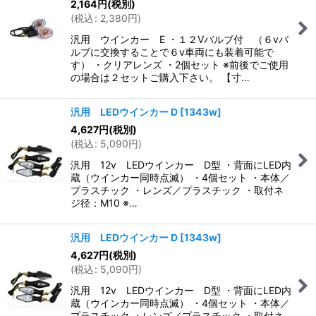
2,164
円
(税別)
(
税込
:
2,380
円
)
汎用 ウインカー E ・１２Vバルブ付 （６vバ
ルブに交換することで６v車両にも装着可能で
す） ・クリアレンズ ・2個セット ※前後でご使用
の場合は２セットご購入下さい。 【寸…
汎用 LEDウインカー D
[
1343w
]
4,627
円
(税別)
(
税込
:
5,090
円
)
汎用 12v LEDウインカー D型 ・背面にLED内
蔵（ウインカー同時点滅） ・4個セット ・本体／
プラスチック ・レンズ／プラスチック ・取付ネ
ジ径：M10 ※…
汎用 LEDウインカー D
[
1343w
]
4,627
円
(税別)
(
税込
:
5,090
円
)
汎用 12v LEDウインカー D型 ・背面にLED内
蔵（ウインカー同時点滅） ・4個セット ・本体／
プラスチック ・レンズ／プラスチック ・取付ネ