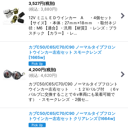
3,527
円
(税別)
(
税込
:
3,880
円
)
12V ミニＬＥＤウインカー A ・4個セット
【サイズ】・本体：27ｍｍ×18ｍｍ ・取付ネジ
径：M6 【適合】・汎用 【材質】・レンズ：プラ
スチック 【カラー】・レ…
カブC50/C65/C70/C90 ノーマルタイプフロン
トウインカー左右セット スモークレンズ
[
1665w
]
4,200
円
(税別)
(
税込
:
4,620
円
)
カブC50/C65/C70/C90 ノーマルタイプフロント
ウインカー左右セット ・１２Vバルブ付 （６v
バルブに交換することで６v車両にも装着可能で
す） ・スモークレンズ ・2個セ…
カブC50/C65/C70/C90 ノーマルタイプフロン
トウインカー左右セット クリアレンズ
[
1664w
]