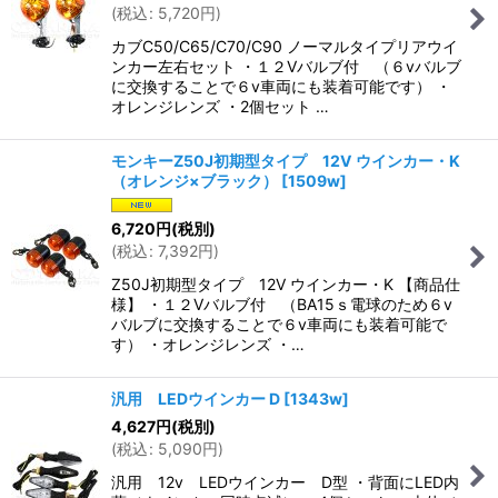
(
税込
:
5,720
円
)
カブC50/C65/C70/C90 ノーマルタイプリアウイ
ンカー左右セット ・１２Vバルブ付 （６vバルブ
に交換することで６v車両にも装着可能です） ・
オレンジレンズ ・2個セット …
モンキーZ50J初期型タイプ 12V ウインカー・K
（オレンジ×ブラック）
[
1509w
]
6,720
円
(税別)
(
税込
:
7,392
円
)
Z50J初期型タイプ 12V ウインカー・K 【商品仕
様】 ・１２Vバルブ付 （BA15ｓ電球のため６v
バルブに交換することで６v車両にも装着可能で
す） ・オレンジレンズ ・…
汎用 LEDウインカー D
[
1343w
]
4,627
円
(税別)
(
税込
:
5,090
円
)
汎用 12v LEDウインカー D型 ・背面にLED内