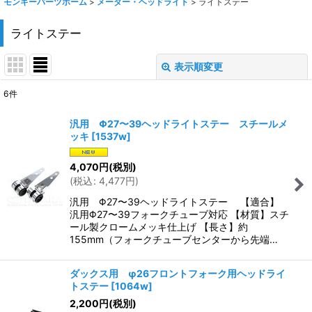
モンキーパーツホーム
>
メーター・ヘッドライト
>
ライトステー
ライトステー
表示順変更
閉じる
6
件
表示数
:
汎用 Φ27〜39ヘッドライトステー スチールメ
ッキ
[
1537w
]
在庫あり
4,070
円
(税別)
並び順
:
(
税込
:
4,477
円
)
汎用 Φ27〜39ヘッドライトステー 【適合】
絞り込む
汎用Φ27〜39フォークチューブ対応 【材質】スチ
ール製クロームメッキ仕上げ 【長さ】約
155mm（フォークチューブセンターから先端…
ダックス用 φ26フロントフォーク用ヘッドライ
トステー
[
1064w
]
2,200
円
(税別)