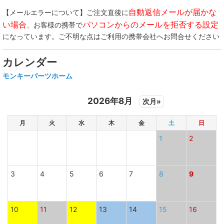
自動返信メールが届かな
【メールエラーについて】ご注文直後に
い場合
パソコンからのメールを拒否する設定
、お客様の携帯で
になっています。ご不明な点はご利用の携帯会社へお問合せください
カレンダー
モンキーパーツホーム
2026年8月
次月»
月
火
水
木
金
土
日
1
2
3
4
5
6
7
8
9
10
11
12
13
14
15
16