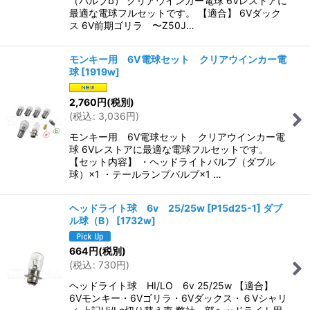
（バルブb） クリアウインカー電球 6Vレストアに
最適な電球フルセットです。 【適合】 6Vダック
ス 6V前期ゴリラ 〜Z50J…
モンキー用 6V電球セット クリアウインカー電
球
[
1919w
]
2,760
円
(税別)
(
税込
:
3,036
円
)
モンキー用 6V電球セット クリアウインカー電
球 6Vレストアに最適な電球フルセットです。
【セット内容】 ・ヘッドライトバルブ（ダブル
球）×1 ・テールランプバルブ×1 …
ヘッドライト球 6v 25/25w [P15d25-1] ダブ
ル球（B）
[
1732w
]
664
円
(税別)
(
税込
:
730
円
)
ヘッドライト球 HI/LO 6v 25/25w 【適合】
6Vモンキー・6Vゴリラ・6Vダックス・６Vシャリ