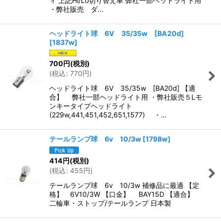
ィ 上記Hi/Lo切り替え車 弊社一部ヘッドライト用
・弊社販売 ダ…
ヘッドライト球 6V 35/35w [BA20d]
[
1837w
]
700
円
(税別)
(
税込
:
770
円
)
ヘッドライト球 6V 35/35w [BA20d] 【適
合】 弊社一部ヘッドライト用 ・弊社販売５Lモ
ンキータイプヘッドライト
(229w,441,451,452,651,1577) ・…
テールランプ球 6v 10/3w
[
1798w
]
414
円
(税別)
(
税込
:
455
円
)
テールランプ球 6v 10/3w 補修品に最適 【定
格】 6V10/3W 【口金】 BAY15D 【適合】
二輪車・ストップ/テールランプ 日本製