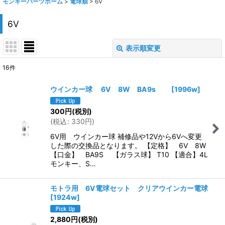
モンキーパーツホーム
>
電球類
>
6V
6V
表示順変更
閉じる
16
件
表示数
:
ウインカー球 6V 8W BA9s
[
1996w
]
在庫あり
300
円
(税別)
(
税込
:
330
円
)
並び順
:
6V用 ウインカー球 補修品や12Vから6Vへ変更
した際の交換品となります。 【定格】 6V 8W
絞り込む
【口金】 BA9S 【ガラス球】 T10 【適合】4L
モンキー、S…
モトラ用 6V電球セット クリアウインカー電球
[
1924w
]
2,880
円
(税別)