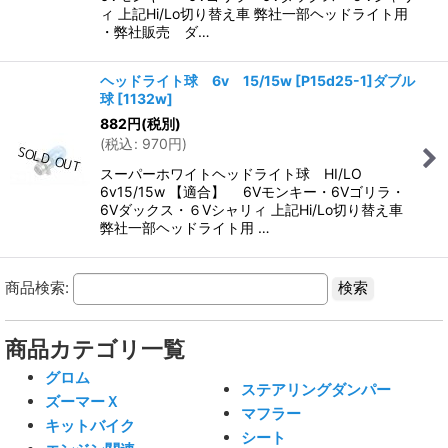
ィ 上記Hi/Lo切り替え車 弊社一部ヘッドライト用
・弊社販売 ダ…
ヘッドライト球 6v 15/15w [P15d25-1]ダブル
球
[
1132w
]
882
円
(税別)
(
税込
:
970
円
)
スーパーホワイトヘッドライト球 HI/LO
6v15/15w 【適合】 6Vモンキー・6Vゴリラ・
6Vダックス・６Vシャリィ 上記Hi/Lo切り替え車
弊社一部ヘッドライト用 …
商品検索:
商品カテゴリ一覧
グロム
ステアリングダンパー
ズーマーＸ
マフラー
キットバイク
シート