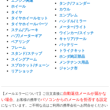
エンジン関連
タンク/フェンダー
ホイール
カウル
タイヤ
エンブレム
タイヤホイールセット
ハンドル/ミラー
タイヤホイールパーツ
メーター/ライト
ステム/ブレーキ
ウインカー/スイッチ
ハブ/メーターギア
キャリア/テール
ベアリング
バッテリー
フレーム
トライクキット
スタンド/ステップ
ホンダ純正部品
スイングアーム
メンテナンス用品
スプロケット/チェーン
ジャンク市
リアショック
自動返信メールが届かな
【メールエラーについて】ご注文直後に
い場合
パソコンからのメールを拒否する設定
、お客様の携帯で
になっています。ご不明な点はご利用の携帯会社へお問合せください