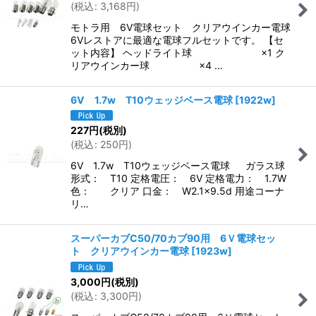
(
税込
:
3,168
円
)
モトラ用 6V電球セット クリアウインカー電球
6Vレストアに最適な電球フルセットです。 【セ
ット内容】 ヘッドライト球 ×1 ク
リアウインカー球 ×4 …
6V 1.7w T10ウェッジベース電球
[
1922w
]
227
円
(税別)
(
税込
:
250
円
)
6V 1.7w T10ウェッジベース電球 ガラス球
形式： T10 定格電圧： 6V 定格電力： 1.7W
色： クリア 口金： W2.1×9.5d 用途コーナ
リ…
スーパーカブC50/70カブ90用 6Ｖ電球セッ
ト クリアウインカー電球
[
1923w
]
3,000
円
(税別)
(
税込
:
3,300
円
)