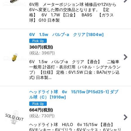
6V用 メーターポジション球 補修品や12Vから
6Vへ変更した際の交換品となります。 【定
格】 6V 1.7W 【口金】 BA9S 【ガラス
球】 G10 日本製
6V 1.5w バルブ-a クリア
[
1804w
]
360
円
(税別)
(
税込
:
396
円
)
6V 1.5w バルブ-a クリア 【適合】 二輪車
一般用 計器灯・表示灯用（パネル・シグナルラン
プ） 【仕様】 定格：6V1.5W 口金：BA7s(サシ込
式) 日本製…
ヘッドライト球 6v 15/15w [P15d25-1] ダブ
ル球（C）
[
1916w
]
664
円
(税別)
(
税込
:
730
円
)
ヘッドライト球 HI/LO 6v 15/15w 【適合】
6Vモンキー・6Vゴリラ・6Vダックス・６Vシャリ