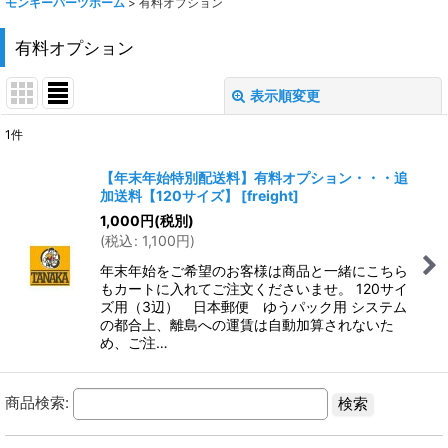
モンキーパーツホーム
>
有料オプション
有料オプション
表示順変更
閉じる
1
件
表示数
:
【年末年始特別配送料】有料オプション・・・追
加送料【120サイズ】
[
freight
]
在庫あり
1,000
円
(税別)
(
税込
:
1,100
円
)
並び順
:
年末年始をご希望のお客様は商品と一緒にこちら
もカートに入れてご注文くださいませ。 120サイ
絞り込む
ズ用（3辺） 日本郵便 ゆうパック用 システム
の都合上、離島への運賃は自動加算されないた
め、ご注…
商品検索: