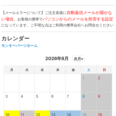
自動返信メールが届かな
【メールエラーについて】ご注文直後に
い場合
パソコンからのメールを拒否する設定
、お客様の携帯で
になっています。ご不明な点はご利用の携帯会社へお問合せください
カレンダー
モンキーパーツホーム
2026年8月
次月»
月
火
水
木
金
土
日
1
2
3
4
5
6
7
8
9
10
11
12
13
14
15
16