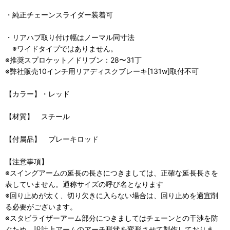
・純正チェーンスライダー装着可
・リアハブ取り付け幅はノーマル同寸法
※ワイドタイプではありません。
※推奨スプロケット／ドリブン：28〜31丁
※弊社販売10インチ用リアディスクブレーキ[131w]取付不可
【カラー】・レッド
【材質】 スチール
【付属品】 ブレーキロッド
【注意事項】
※スイングアームの延長の長さにつきましては、正確な延長長さを
表していません。通称サイズの呼び名となります
※回り止めが太く、切り欠きに入らない場合は、回り止めを適宜削
る必要がございます。
※スタビライザーアーム部分につきましてはチェーンとの干渉を防
ぐため、設計上アームのアーチ形状を変形させて製作しておりま