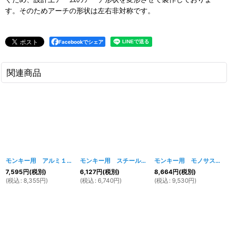
す。そのためアーチの形状は左右非対称です。
Facebookでシェア
関連商品
モンキー用 アルミ１６ｃｍロングスイングアーム(ロンスイ) Bタイプ
モンキー用 スチール製10cmロングスイングアーム（ロンスイ）
[
156
モンキー用 モノサス仕様 アルミ16cmロンスイ
7,595
円
(税別)
6,127
円
(税別)
8,664
円
(税別)
(
税込
:
8,355
円
)
(
税込
:
6,740
円
)
(
税込
:
9,530
円
)