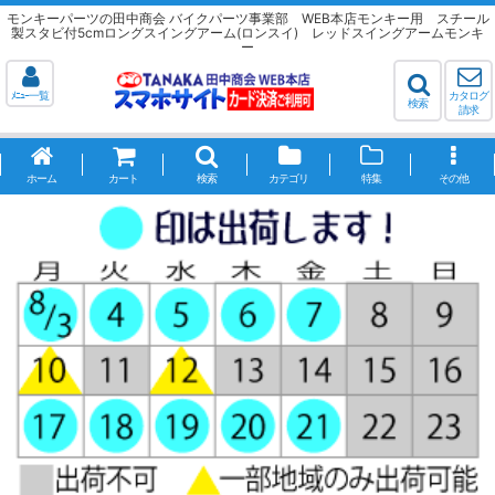
モンキーパーツの田中商会 バイクパーツ事業部 WEB本店モンキー用 スチール
製スタビ付5cmロングスイングアーム(ロンスイ) レッドスイングアームモンキ
ー
ﾒﾆｭｰ一覧
カタログ
検索
請求
ホーム
カート
検索
カテゴリ
特集
その他