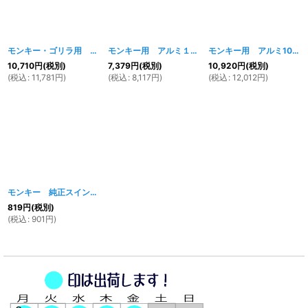
モンキー・ゴリラ用 アルミ４ｃｍロングスイングアーム(ロンスイ) Ａタイプ
モンキー用 アルミ１０ｃｍロングスイングアーム(ロンスイ) Bタイプ
モンキー用 アルミ10ｃｍロングスイングアーム(ロンスイ) Ａタイプ
10,710
円
(税別)
7,379
円
(税別)
10,920
円
(税別)
(
税込
:
11,781
円
)
(
税込
:
8,117
円
)
(
税込
:
12,012
円
)
モンキー 純正スイングアーム用チェーンスライダー
[
659w
]
819
円
(税別)
(
税込
:
901
円
)