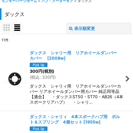
モンキーパーツホーム
>
ハブ・メーターギア
>
ダックス
ダックス
表示順変更
閉じる
11
件
表示数
:
ダックス シャリー用 リアホイールダンパー
カバー
[
2008w
]
在庫あり
300
円
(税別)
並び順
:
(
税込
:
330
円
)
ダックス シャリィ用 リアホイールダンパーカ
絞り込む
バー リアホイールダンパー用カバー 純正同等品
【適合】 ・ダックスST50・ST70・AB26（4本
スポークリアハブ） ・シャリ…
ダックス・シャリィ 4本スポークハブ用 ボル
ト＆スプリング 4個セット
[
1955w
]