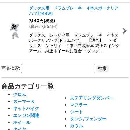
ダックス用 ドラムブレーキ ４本スポークリア
ハブ
[
144w
]
7,140
円
(税別)
(
税込
:
7,854
円
)
ダックス シャリィ用 ドラムブレーキ ４本ス
ポークリアハブ(ドラムハブ) 【適合】 ・ダ
ックス シャリィ ４本ハブ装着車 純正スイング
アーム 純正ホイールに適合 ・ダック…
商品検索:
商品カテゴリ一覧
グロム
ステアリングダンパー
ズーマーＸ
マフラー
キットバイク
シート
エンジン関連
タンク/フェンダー
ホイール
カウル
タイヤ