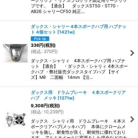
ークリップ ・リアスプロケット固定用サークリッ
プです。 【適合】 ダックスST50・ST70・
AB26 シャリーCF50 純正…
ダックス・シャリー 4本スポークハブ用 ハブナッ
ト 4個セット
[
1421w
]
336
円
(税別)
(
税込
:
370
円
)
ダックス・シャリィ 4本スポークハブ用 ハブナ
ット 【適合】 ・ダックス・シャリィ 4本スポー
クハブ ・弊社販売ダックスタイプハブ 【サイ
ズ】M8 二面幅 14mm 【注…
ダックス用 ドラムブレーキ ４本スポークリア
ハブ メッキ
[
1271w
]
9,308
円
(税別)
(
税込
:
10,239
円
)
ダックス シャリィ用 ドラムブレーキ ４本ス
ポークリアハブ(メッキハブ) 本体にクロームメ
ッキを施し、耐食性が良く、耐候性に優れており
ます。 アルミホイールに変更をした場合などのカ