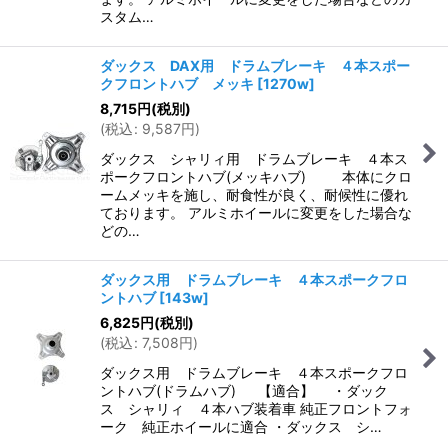
スタム…
ダックス DAX用 ドラムブレーキ ４本スポー
クフロントハブ メッキ
[
1270w
]
8,715
円
(税別)
(
税込
:
9,587
円
)
ダックス シャリィ用 ドラムブレーキ ４本ス
ポークフロントハブ(メッキハブ) 本体にクロ
ームメッキを施し、耐食性が良く、耐候性に優れ
ております。 アルミホイールに変更をした場合な
どの…
ダックス用 ドラムブレーキ ４本スポークフロ
ントハブ
[
143w
]
6,825
円
(税別)
(
税込
:
7,508
円
)
ダックス用 ドラムブレーキ ４本スポークフロ
ントハブ(ドラムハブ) 【適合】 ・ダック
ス シャリィ ４本ハブ装着車 純正フロントフォ
ーク 純正ホイールに適合 ・ダックス シ…