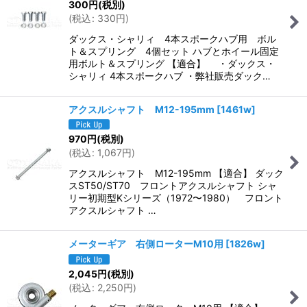
300
円
(税別)
(
税込
:
330
円
)
ダックス・シャリィ 4本スポークハブ用 ボル
ト＆スプリング 4個セット ハブとホイール固定
用ボルト＆スプリング 【適合】 ・ダックス・
シャリィ 4本スポークハブ ・弊社販売ダック…
アクスルシャフト M12-195mm
[
1461w
]
970
円
(税別)
(
税込
:
1,067
円
)
アクスルシャフト M12-195mm 【適合】 ダック
スST50/ST70 フロントアクスルシャフト シャ
リー初期型Kシリーズ（1972〜1980） フロント
アクスルシャフト …
メーターギア 右側ローターM10用
[
1826w
]
2,045
円
(税別)
(
税込
:
2,250
円
)