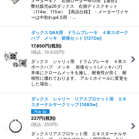
メーターギア 右側ローターM10用 【適合】
弊社販売φ26ダックス 右側ディスクキット
（114w、115w） 【商品仕様】 ・メーターワイヤ
ーは中割れφ4.5用 ・…
ダックス DAX用 ドラムブレーキ ４本スポーク
ハブ メッキ 前後セット
[
1272w
]
17,850
円
(税別)
(
税込
:
19,635
円
)
ダックス シャリィ用 ドラムブレーキ ４本ス
ポークハブ メッキ 前後セット(メッキハブ)
本体にクロームメッキを施し、耐食性が良く、耐
候性に優れております。 アルミホイールに変更を
した場合…
ダックス シャリー リアスプロケット用 エキ
スターナルサークリップ
[
1683w
]
227
円
(税別)
(
税込
:
250
円
)
ダックスリアスプロケット用 エキスターナルサ