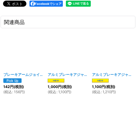
Facebookでシェア
関連商品
ブレーキアームジョイント-小
[
1772w
]
アルミブレーキアジャストナット TYPE-B シルバー
アルミブレーキアジャストナット TYPE-C シルバー
[
142
円
(税別)
1,000
円
(税別)
1,100
円
(税別)
(
税込
:
156
円
)
(
税込
:
1,100
円
)
(
税込
:
1,210
円
)