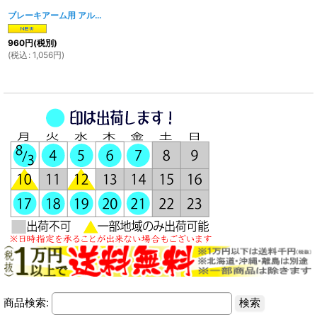
ブレーキアーム用 アルミジョイント シルバー
[
1850w
]
960
円
(税別)
(
税込
:
1,056
円
)
商品検索: