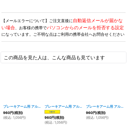
自動返信メールが届かな
【メールエラーについて】ご注文直後に
い場合
パソコンからのメールを拒否する設定
、お客様の携帯で
になっています。ご不明な点はご利用の携帯会社へお問合せください
この商品を見た人は、こんな商品も見ています
ブレーキアーム用 アルミジョイント イエロー
[
1854w
ブレーキアーム用 アルミジョイント シルバー
]
[
1850
ブレーキアーム用 アルミジョイント ブルー
960
円
(税別)
960
円
(税別)
(
税込
:
1,056
円
)
(
税込
:
1,056
円
)
960
円
(税別)
(
税込
:
1,056
円
)