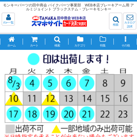
モンキーパーツの田中商会 バイクパーツ事業部 WEB本店ブレーキアーム用 ア
ルミジョイント ブラックステム・ブレーキモンキー
ﾒﾆｭｰ一覧
カタログ
検索
請求
ホーム
カート
検索
カテゴリ
特集
その他