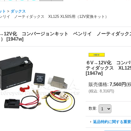
ット
>
ダックス
リイ ノーティダックス XL125 XL50S用（12V変換キット）
→12V化 コンバージョンキット ベンリイ ノーティダックス X
ト）
[
1947w
]
６V→12V化 コン
ティダックス XL125
[
1947w
]
販売価格
:
7,560円
(
(
税込
:
8,316円
)
数量
:
返品特約に関する重要