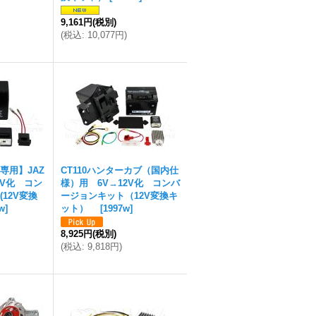
9,161円
(税別)
(
税込
:
10,077円
)
専用】JAZ
CT110ハンターカブ（国内仕
2V化 コン
様）用 6V→12V化 コンバ
12V変換
ージョンキット（12V変換キ
w
]
ット）
[
1997w
]
8,925円
(税別)
(
税込
:
9,818円
)