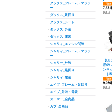
ダックス_フレーム・マフラ
ー
7,37
(
税込
:
ダックス_足回り
ダックス_シート
ダックス_外装
ダックス_電装
シャリィ_エンジン関連
シャリィ_フレーム・マフラ
ー
【L
シャリー_外装
用6V
ンキッ
シャリィ_足回り
[
1
シャリィ_電装
9,03
エイプ_フレーム・足回り
(
税込
:
エイプ_外装・電装
ズーマー_全商品
カブ_全商品