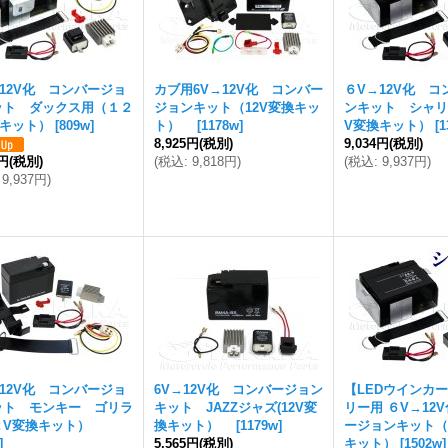
12V化 コンバージョ
カブ用6V→12V化 コンバー
６V→12V化 
ット ダックス用（１２
ジョンキット（12V変換キッ
ンキット シャリ
換キット）
[
809w
]
ト）
[
1178w
]
V変換キット）
[
1
8,925円
(税別)
9,034円
(税別)
4円
(税別)
(
税込
:
9,818円
)
(
税込
:
9,937円
)
9,937円
)
12V化 コンバージョ
6V→12V化 コンバージョン
【LEDウインカ
ット モンキー ゴリラ
キット JAZZジャズ(12V変
リー用 ６V→12
２V変換キット）
換キット）
[
1179w
]
ージョンキット（
]
5,565円
(税別)
キット）
[
1502w
]