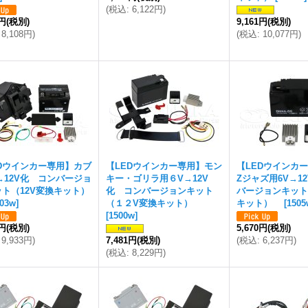
(
税込
:
6,122円
)
1円
(税別)
9,161円
(税別)
8,108円
)
(
税込
:
10,077円
)
EDウインカー専用】カブ
【LEDウインカー専用】モン
【LEDウインカー
→12V化 コンバージョ
キー・ゴリラ用６V→12V
Zジャズ用6V→1
ト（12V変換キット）
化 コンバージョンキット
バージョンキット(
503w
]
（１２V変換キット）
キット）
[
1505
[
1500w
]
0円
(税別)
5,670円
(税別)
9,933円
)
7,481円
(税別)
(
税込
:
6,237円
)
(
税込
:
8,229円
)