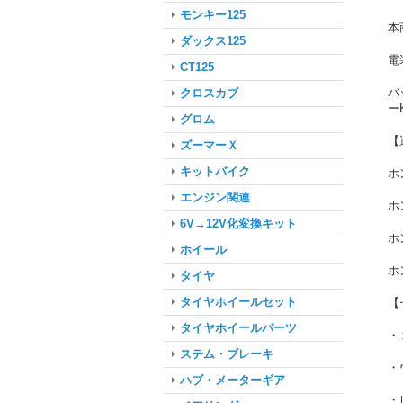
モンキー125
本
ダックス125
電
CT125
バ
クロスカブ
ー
グロム
【
ズーマーＸ
キットバイク
ホ
エンジン関連
ホ
6V→12V化変換キット
ホ
ホイール
ホ
タイヤ
タイヤホイールセット
【
タイヤホイールパーツ
・
ステム・ブレーキ
・
ハブ・メーターギア
・