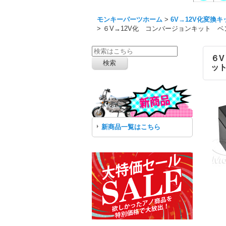
モンキーパーツホーム
>
6V→12V化変換キ
>
６V→12V化 コンバージョンキット ベン
６V
ッ
新商品一覧はこちら