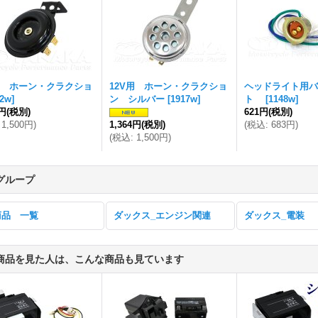
用 ホーン・クラクショ
12V用 ホーン・クラクショ
ヘッドライト用バ
92w
]
ン シルバー
[
1917w
]
ト
[
1148w
]
4円
(税別)
621円
(税別)
1,500円
)
1,364円
(税別)
(
税込
:
683円
)
(
税込
:
1,500円
)
グループ
商品 一覧
ダックス_エンジン関連
ダックス_電装
商品を見た人は、こんな商品も見ています