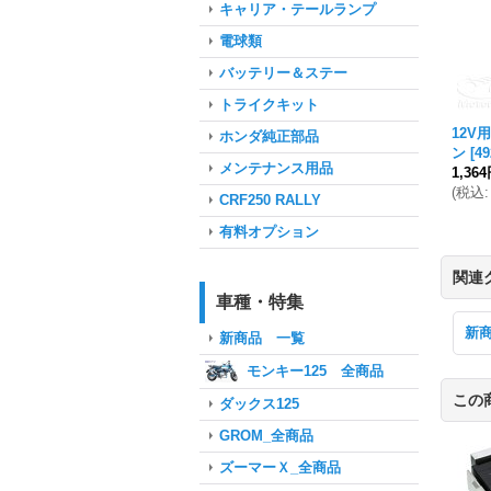
キャリア・テールランプ
電球類
バッテリー＆ステー
トライクキット
12V
ホンダ純正部品
ン
[
4
メンテナンス用品
1,36
(
税込
:
CRF250 RALLY
有料オプション
関連
車種・特集
新
新商品 一覧
モンキー125 全商品
この
ダックス125
GROM_全商品
ズーマーＸ_全商品