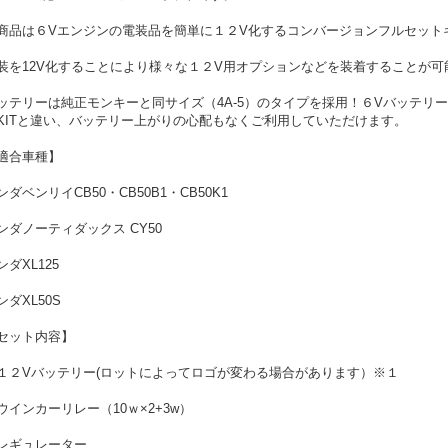
商品は６Vエンジンの電装品を簡単に１２V化するコンバージョンフルセット
装を12V化することにより様々な１２V用オプションなどを装着することが可
ッテリーは純正モンキーと同サイズ（4A-5）のタイプを採用！６Vバッテリ
KITと違い、バッテリー上がりの心配もなくご利用していただけます。
適合車種】
ンダベンリイCB50・CB50B1・CB50K1
ンダノーティダックス CY50
ンダXL125
ンダXL50S
セット内容】
１２Vバッテリー(ロットによってロゴが変わる場合があります）※１
ウインカーリレー（10ｗ×2+3w）
レギュレーター