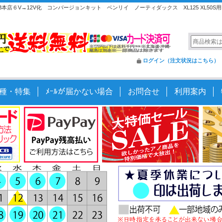
店６V→12V化 コンバージョンキット ベンリイ ノーティダックス XL125 XL50S用
ログイン（注文状況はこちら）
種・特集
ﾒｰﾙが届かない場合
お問合せ
利用案内