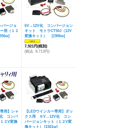
コンバージョ
6V→12V化 コンバージョン
ー用（１２
キット モトラCT50J（12V
356w
]
変換キット）
[
1906w
]
7,921円
(税別)
(
税込
:
8,713円
)
ー専用】シャ
【LEDウインカー専用】ダッ
V化 コンバ
クス用 ６V→12V化 コン
１２V変換
バージョンキット（１２V変
換キット）
[
1501w
]