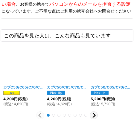
い場合
パソコンからのメールを拒否する設定
、お客様の携帯で
になっています。ご不明な点はご利用の携帯会社へお問合せください
この商品を見た人は、こんな商品も見ています
カブC50/C65/C70/C90 ノーマルタイプフロントウインカー左右セット オレンジレンズ
カブC50/C65/C70/C90 ノーマルタイプフロントウインカー左右セット スモークレンズ
カブC50/C65/C70/C90 ノーマルタイプリアウインカー左右セット クリアレンズ
4,200
円
(税別)
4,200
円
(税別)
5,200
円
(税別)
(
税込
:
4,620
円
)
(
税込
:
4,620
円
)
(
税込
:
5,720
円
)