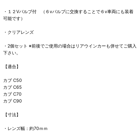
・１２Vバルブ付 （６vバルブに交換することで６v車両にも装着
可能です）
・クリアレンズ
・2個セット ※前後でご使用の場合はリアウインカーも併せてご購入
下さい。
【適合】
カブ C50
カブ C65
カブ C70
カブ C90
【寸法】
・レンズ幅：約70ｍｍ