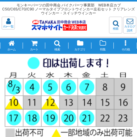
モンキーパーツの田中商会 バイクパーツ事業部 WEB本店カブ
C50/C65/C70/C90 ノーマルタイプフロントウインカー左右セット クリアレンズ
ウインカー・スイッチウインカー
ﾒﾆｭｰ一覧
カタログ
検索
請求
ホーム
カート
検索
カテゴリ
特集
その他