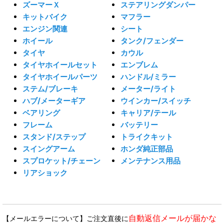
ズーマーＸ
ステアリングダンパー
キットバイク
マフラー
エンジン関連
シート
ホイール
タンク/フェンダー
タイヤ
カウル
タイヤホイールセット
エンブレム
タイヤホイールパーツ
ハンドル/ミラー
ステム/ブレーキ
メーター/ライト
ハブ/メーターギア
ウインカー/スイッチ
ベアリング
キャリア/テール
フレーム
バッテリー
スタンド/ステップ
トライクキット
スイングアーム
ホンダ純正部品
スプロケット/チェーン
メンテナンス用品
リアショック
自動返信メールが届かな
【メールエラーについて】ご注文直後に