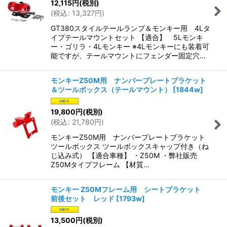
12,115
円
(税別)
(
税込
:
13,327
円
)
GT380スタイルテールランプ＆モンキー用 4Lタ
イプテールマウントセット 【適合】 5Lモンキ
ー・ゴリラ・4Lモンキー ※4Lモンキーにも装着可
能ですが、テールマウントにフェンダー固定穴…
モンキーZ50M用 ナンバープレートブラケット
＆ツールボックス（テールマウント）
[
1844w
]
19,800
円
(税別)
(
税込
:
21,780
円
)
モンキーZ50M用 ナンバープレートブラケット
ツールボックス ツールボックスキャップ付き（ね
じ込み式） 【適合車種】 ・Z50M ・弊社販売
Z50Mタイプフレーム 【材質…
モンキー Z50Mフレーム用 シートブラケット
前後セット レッド
[
1793w
]
13,500
円
(税別)