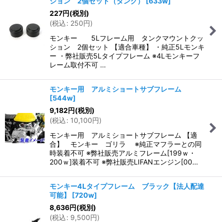
ション 2個セット（タンク）
[
633w
]
227
円
(税別)
(
税込
:
250
円
)
モンキー 5Lフレーム用 タンクマウントクッ
ション 2個セット 【適合車種】 ・純正5Lモンキ
ー ・弊社販売5Lタイプフレーム ※4Lモンキーフ
レーム取付不可 …
モンキー用 アルミショートサブフレーム
[
544w
]
9,182
円
(税別)
(
税込
:
10,100
円
)
モンキー用 アルミショートサブフレーム 【適
合】 モンキー ゴリラ ※純正マフラーとの同
時装着不可 ※弊社販売アルミフレーム[199ｗ・
200ｗ]装着不可 ※弊社販売LIFANエンジン[00…
モンキー4Lタイプフレーム ブラック【法人配達
可能】
[
720w
]
8,636
円
(税別)
(
税込
:
9,500
円
)