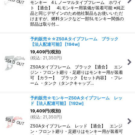
モンキー 4Ｌノーマルタイプフレーム ホワイ
ト 【適合】 4Lモンキー用装備が装着可能 ※純正
品と同じデザインのため他社製品もお使いいただ
けますが、燃料タンクなど一部5Lモンキー関係の
部品は取り付…
予約販売☆☆Z50Aタイプフレーム ブラック
【法人配達可能】
[
194w
]
19,409
円
(税別)
(
税込
:
21,350
円
)
Z50Aタイプフレーム ブラック 【適合】 エン
ジン・フロント廻り・足廻りはモンキー用が装着
可 【カラー】 ブラック 【セット内容】 ・フレ
ーム ・タンク（タンクキャップ…
予約販売☆モンキーZ50Aタイプフレーム レッ
ド【法人配達可能】
[
192w
]
19,409
円
(税別)
(
税込
:
21,350
円
)
Z50Aタイプフレーム レッド 【適合】 エンジ
ン・フロント廻り・足廻りはモンキー用が装着可