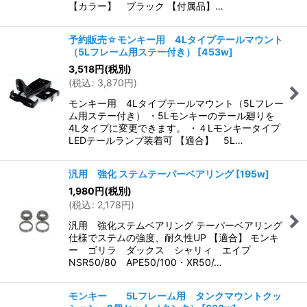
【カラー】 ブラック 【付属品】…
予約販売☆モンキー用 4Lタイプテールマウント
（5Lフレーム用ステー付き）
[
453w
]
3,518
円
(税別)
(
税込
:
3,870
円
)
モンキー用 4Lタイプテールマウント（5Lフレー
ム用ステー付き） ・5Lモンキーのテール廻りを
4Lタイプに変更できます。 ・４Lモンキータイプ
LEDテールランプ装着可 【適合】 5L…
汎用 強化 ステムテーパーベアリング
[
195w
]
1,980
円
(税別)
(
税込
:
2,178
円
)
汎用 強化ステムベアリング テーパーベアリング
仕様でステムの強度、耐久性UP 【適合】 モンキ
ー ゴリラ ダックス シャリィ エイプ
NSR50/80 APE50/100・XR50/…
モンキー 5Lフレーム用 タンクマウントクッ