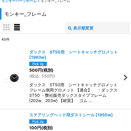
モンキーパーツホーム
>
モンキー_フレーム
モンキー_フレーム
表示順変更
閉じる
40
件
表示数
:
ダックス ST50用 シートキャッチグロメット
[
1963w
]
在庫あり
500
円
(税別)
並び順
:
(
税込
:
550
円
)
ダックス ST50用 シートキャッチグロメット
絞り込む
フレーム側用グロメット 【適合】 ・ダックス
ST50 ・弊社販売ダックスタイプフレーム
[202w、203w] 【材質】 ゴム …
ステアリングヘッド用ダストシール
[
1950w
]
100
円
(税別)