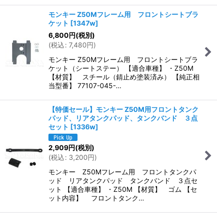
モンキー Z50Mフレーム用 フロントシートブラ
ケット
[
1347w
]
6,800
円
(税別)
(
税込
:
7,480
円
)
モンキー Z50Mフレーム用 フロントシートブラ
ケット（シートステー） 【適合車種】 ・Z50M
【材質】 スチール（錆止め塗装済み） 【純正相
当型番】 77107-045-…
【特価セール】モンキー Z50M用フロントタンク
パッド、リアタンクパッド、タンクバンド ３点
セット
[
1336w
]
2,909
円
(税別)
(
税込
:
3,200
円
)
モンキー Z50Mフレーム用 フロントタンクパ
ッド リアタンクパッド タンクバンド ３点セ
ット 【適合車種】 ・Z50M 【材質】 ゴム 【セ
ット内容】 フロントタンク…