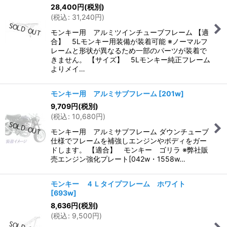
28,400
円
(税別)
(
税込
:
31,240
円
)
モンキー用 アルミツインチューブフレーム 【適
合】 5Lモンキー用装備が装着可能 ※ノーマルフ
レームと形状が異なるため一部のパーツが装着で
きません。 【サイズ】 5Lモンキー純正フレーム
よりメイ…
モンキー用 アルミサブフレーム
[
201w
]
9,709
円
(税別)
(
税込
:
10,680
円
)
モンキー用 アルミサブフレーム ダウンチューブ
仕様でフレームを補強しエンジンやボディをガー
ドします。 【適合】 モンキー ゴリラ ※弊社販
売エンジン強化プレート[042w・1558w…
モンキー ４Ｌタイプフレーム ホワイト
[
693w
]
8,636
円
(税別)
(
税込
:
9,500
円
)