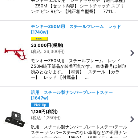
モンキー Z50M用 シートキャッチ 【適合車種】
・Z50M 【セット内容】 シートチャッチ スプリ
ング ピン Rピン 【純正相当型番】 7711…
モンキーZ50M用 スチールフレーム レッド
[
1748w
]
33,000
円
(税別)
(
税込
:
36,300
円
)
モンキーZ50M用 スチールフレーム レッド
Z50M純正部品が装着可能です。 車体番号は刻印
済みとなります。 【材質】 スチール 【カラ
ー】 レッド 【付属品】 …
汎用 スチール製ナンバープレートステー
[
1647w
]
1,136
円
(税別)
(
税込
:
1,250
円
)
汎用 スチール製ナンバープレートステー/テール
ステー ナンバーステーのない車両などの汎用ナン
バーステーです。 【適合】 汎用（モンキー ゴ