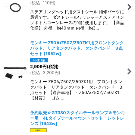
(
税込
:
110
円
)
ステアリングヘッド用ダストシール 補修パーツに
最適です。 ダストシールワッシャーとステアリン
グボトムコーンレースの間に使用します。 【商品
仕様】 外径 約40ｍｍ 内径 約3…
モンキー Z50A/Z50Z/Z50ZK1用フロントタンク
パッド、リアタンクパッド、タンクバンド ３点
セット
[
1952w
]
2,909
円
(税別)
(
税込
:
3,200
円
)
モンキー Z50A/Z50Z/Z50ZK1用 フロントタン
クパッド リアタンクパッド タンクバンド ３
点セット 【適合車種】 ・Z50A/Z50Z/Z50ZK1
【材質】 ゴム …
予約販売☆GT380スタイルテールランプ＆モンキ
ー用 4Lタイプテールマウントセット レッドレ
ンズ
[
1943w
]