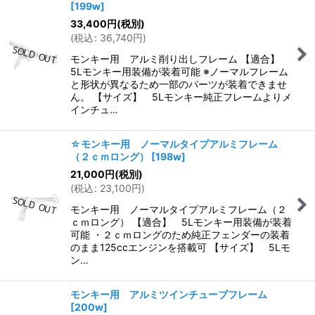
[
199w
]
33,400
円
(税別)
(
税込
:
36,740
円
)
モンキー用 アルミ削り出しフレーム 【適合】
5Lモンキー用装備が装着可能 ※ノーマルフレーム
と形状が異なるため一部のパーツが装着できませ
ん。 【サイズ】 5Lモンキー純正フレームよりメ
インチュ…
☆モンキー用 ノーマルタイプアルミフレーム
（２ｃｍロング）
[
198w
]
21,000
円
(税別)
(
税込
:
23,100
円
)
モンキー用 ノーマルタイプアルミフレーム（２
ｃｍロング） 【適合】 5Lモンキー用装備が装着
可能 ・２ｃｍロングのため純正フェンダーの装着
のまま125ccエンジンを搭載可 【サイズ】 5Lモ
ン…
モンキー用 アルミツインチューブフレーム
[
200w
]