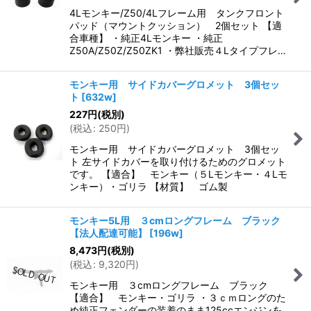
4Lモンキー/Z50/4Lフレーム用 タンクフロント
パッド（マウントクッション） 2個セット 【適
合車種】 ・純正4Lモンキー ・純正
Z50A/Z50Z/Z50ZK1 ・弊社販売４Lタイプフレ…
モンキー用 サイドカバーグロメット 3個セッ
ト
[
632w
]
227
円
(税別)
(
税込
:
250
円
)
モンキー用 サイドカバーグロメット 3個セッ
ト 左サイドカバーを取り付けるためのグロメット
です。 【適合】 モンキー（５Lモンキー・４Lモ
ンキー）・ゴリラ 【材質】 ゴム製
モンキー5L用 ３cmロングフレーム ブラック
【法人配達可能】
[
196w
]
8,473
円
(税別)
(
税込
:
9,320
円
)
モンキー用 ３cmロングフレーム ブラック
【適合】 モンキー・ゴリラ ・３ｃｍロングのた
め純正フェンダーの装着のまま125ccエンジンを