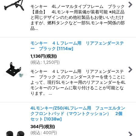
モンキー 4Lノーマルタイプフレーム ブラック
【適合】 4Lモンキー用装備が装着可能 ※純正品
と同じデザインのため他社製品もお使いいただけ
ますが、燃料タンクなど一部5Lモンキー関係の部
品…
モンキー ４Ｌフレーム用 リアフェンダーステ
ー ブラック
[
1114w
]
1,136
円
(税別)
(
税込
:
1,250
円
)
モンキー ４Ｌフレーム用 リアフェンダーステ
ー ブラック このフェンダーステーを使うことに
よって、現行5Lモンキー用のリアフェンダーを4L
モンキーのフレームに取り付けることが可能とな
ります。 …
4Lモンキー/Z50/4Lフレーム用 フューエルタン
クフロントパッド（マウントクッション） 2個
セット
[
1038w
]
364
円
(税別)
(
税込
:
400
円
)