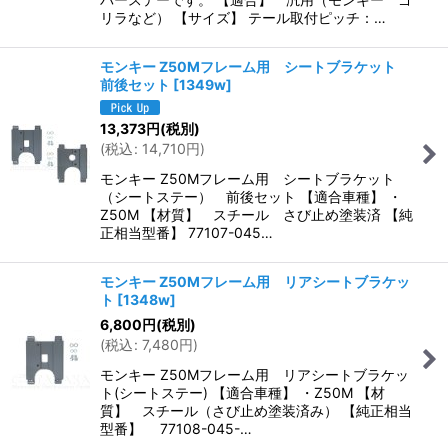
リラなど） 【サイズ】 テール取付ピッチ：…
モンキー Z50Mフレーム用 シートブラケット
前後セット
[
1349w
]
13,373
円
(税別)
(
税込
:
14,710
円
)
モンキー Z50Mフレーム用 シートブラケット
（シートステー） 前後セット 【適合車種】 ・
Z50M 【材質】 スチール さび止め塗装済 【純
正相当型番】 77107-045…
モンキー Z50Mフレーム用 リアシートブラケッ
ト
[
1348w
]
6,800
円
(税別)
(
税込
:
7,480
円
)
モンキー Z50Mフレーム用 リアシートブラケッ
ト(シートステー) 【適合車種】 ・Z50M 【材
質】 スチール（さび止め塗装済み） 【純正相当
型番】 77108-045-…