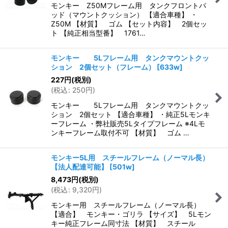
モンキー Z50Mフレーム用 タンクフロントパ
ッド（マウントクッション） 【適合車種】 ・
Z50M 【材質】 ゴム 【セット内容】 2個セッ
ト 【純正相当型番】 1761…
モンキー 5Lフレーム用 タンクマウントクッ
ション 2個セット（フレーム）
[
633w
]
227
円
(税別)
(
税込
:
250
円
)
モンキー 5Lフレーム用 タンクマウントクッ
ション 2個セット 【適合車種】 ・純正5Lモンキ
ーフレーム ・弊社販売5Lタイプフレーム ※4Lモ
ンキーフレーム取付不可 【材質】 ゴム …
モンキー5L用 スチールフレーム（ノーマル長）
【法人配達可能】
[
501w
]
8,473
円
(税別)
(
税込
:
9,320
円
)
モンキー用 スチールフレーム（ノーマル長）
【適合】 モンキー・ゴリラ 【サイズ】 5Lモン
キー純正フレーム同寸法 【材質】 スチール