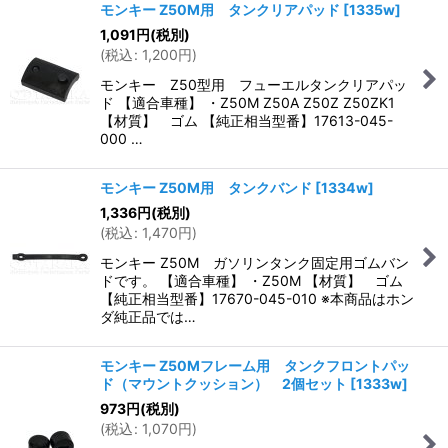
モンキー Z50M用 タンクリアパッド
[
1335w
]
1,091
円
(税別)
(
税込
:
1,200
円
)
モンキー Z50型用 フューエルタンクリアパッ
ド 【適合車種】 ・Z50M Z50A Z50Z Z50ZK1
【材質】 ゴム 【純正相当型番】17613-045-
000 …
モンキー Z50M用 タンクバンド
[
1334w
]
1,336
円
(税別)
(
税込
:
1,470
円
)
モンキー Z50M ガソリンタンク固定用ゴムバン
ドです。 【適合車種】 ・Z50M 【材質】 ゴム
【純正相当型番】17670-045-010 ※本商品はホン
ダ純正品では…
モンキー Z50Mフレーム用 タンクフロントパッ
ド（マウントクッション） 2個セット
[
1333w
]
973
円
(税別)
(
税込
:
1,070
円
)