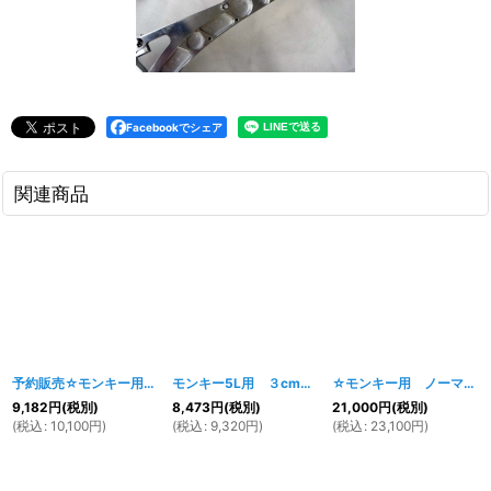
Facebookでシェア
関連商品
予約販売☆モンキー用 12cmロングフレーム ブラック【法人配達可能】
モンキー5L用 ３cmロングフレーム ブラック【法人配達可能】
[
☆モンキー用 ノーマルタイプアルミフレーム（２ｃｍロング）
197
9,182
円
(税別)
8,473
円
(税別)
21,000
円
(税別)
(
税込
:
10,100
円
)
(
税込
:
9,320
円
)
(
税込
:
23,100
円
)