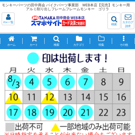
モンキーパーツの田中商会 バイクパーツ事業部 WEB本店【完売】モンキー用
アルミ削り出しフレームフレームモンキー ゴリラ
ﾒﾆｭｰ一覧
カタログ
検索
請求
ホーム
カート
検索
カテゴリ
特集
その他