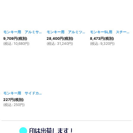
モンキー用 アルミサブフレーム
[
201w
]
モンキー用 アルミツインチューブフレーム
[
200w
モンキー5L用 スチールフレーム（ノーマル長）【法人配達可能】
]
9,709
円
(税別)
28,400
円
(税別)
8,473
円
(税別)
(
税込
:
10,680
円
)
(
税込
:
31,240
円
)
(
税込
:
9,320
円
)
モンキー用 サイドカバーグロメット 3個セット
[
632w
]
227
円
(税別)
(
税込
:
250
円
)