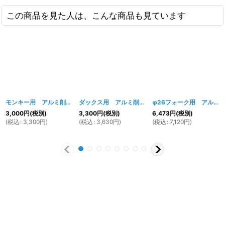
この商品を見た人は、こんな商品も見ています
モンキー用 アルミ削り出しスプロケットスペーサーセット 4mm (ボルト付)
ダックス用 アルミ削り出し サイドグリップ
[
φ26フォーク用 アルミ削り出しライトステー
14
[
3,000
円
(税別)
3,300
円
(税別)
6,473
円
(税別)
(
税込
:
3,300
円
)
(
税込
:
3,630
円
)
(
税込
:
7,120
円
)